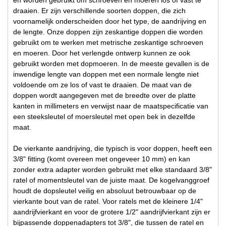
draaien. Er zijn verschillende soorten doppen, die zich
voornamelijk onderscheiden door het type, de aandrijving en
de lengte. Onze doppen zijn zeskantige doppen die worden
gebruikt om te werken met metrische zeskantige schroeven
en moeren. Door het verlengde ontwerp kunnen ze ook
gebruikt worden met dopmoeren. In de meeste gevallen is de
inwendige lengte van doppen met een normale lengte niet
voldoende om ze los of vast te draaien. De maat van de
doppen wordt aangegeven met de breedte over de platte
kanten in millimeters en verwijst naar de maatspecificatie van
een steeksleutel of moersleutel met open bek in dezelfde
maat.
De vierkante aandrijving, die typisch is voor doppen, heeft een
3/8" fitting (komt overeen met ongeveer 10 mm) en kan
zonder extra adapter worden gebruikt met elke standaard 3/8"
ratel of momentsleutel van de juiste maat. De kogelvanggroef
houdt de dopsleutel veilig en absoluut betrouwbaar op de
vierkante bout van de ratel. Voor ratels met de kleinere 1/4"
aandrijfvierkant en voor de grotere 1/2" aandrijfvierkant zijn er
bijpassende doppenadapters tot 3/8", die tussen de ratel en