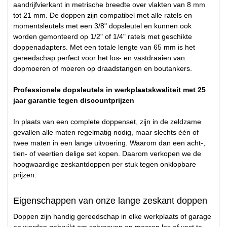
aandrijfvierkant in metrische breedte over vlakten van 8 mm
tot 21 mm. De doppen zijn compatibel met alle ratels en
momentsleutels met een 3/8" dopsleutel en kunnen ook
worden gemonteerd op 1/2" of 1/4" ratels met geschikte
doppenadapters. Met een totale lengte van 65 mm is het
gereedschap perfect voor het los- en vastdraaien van
dopmoeren of moeren op draadstangen en boutankers.
Professionele dopsleutels in werkplaatskwaliteit met 25
jaar garantie tegen discountprijzen
In plaats van een complete doppenset, zijn in de zeldzame
gevallen alle maten regelmatig nodig, maar slechts één of
twee maten in een lange uitvoering. Waarom dan een acht-,
tien- of veertien delige set kopen. Daarom verkopen we de
hoogwaardige zeskantdoppen per stuk tegen onklopbare
prijzen.
Eigenschappen van onze lange zeskant doppen
Doppen zijn handig gereedschap in elke werkplaats of garage
en worden gebruikt om schroeven en moeren los of vast te