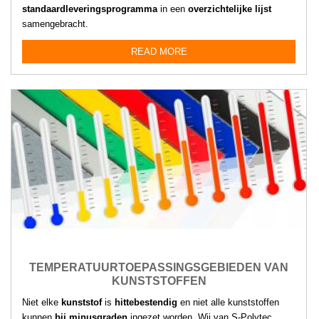
standaardleveringsprogramma
in een
overzichtelijke lijst
samengebracht.
READ MORE
TEMPERATUURTOEPASSINGSGEBIEDEN VAN
KUNSTSTOFFEN
Niet elke
kunststof
is
hittebestendig
en niet alle kunststoffen
kunnen
bij minusgraden
ingezet worden. Wij van S-Polytec