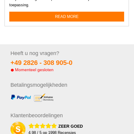
toepassing.
READ MORE
Heeft u nog
vragen?
+49 2826 -
308 905-0
Momenteel gesloten
Betalings
mogelijkheden
Klanten
beoordelingen
ZEER GOED
4.98
/ 5 op
1998
Recensies