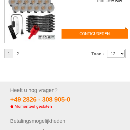
Incl. 19% Btw
CONFIGUREREN
1
2
Toon :
Heeft u nog
vragen?
+49 2826 -
308 905-0
Momenteel gesloten
Betalings
mogelijkheden