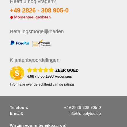
Heeft u nog
vragen?
+49 2826 -
308 905-0
Momenteel gesloten
Betalings
mogelijkheden
Klanten
beoordelingen
ZEER GOED
4.98
/ 5 op
1998
Recensies
Informatie over de echtheid van de ratings
Telefoon:
+49 2826-308 905-0
E-mail:
info@s-polytec.de
Wij zijn voor u bereikbaar op: