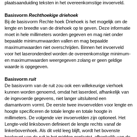
plaatsaanduiding teksten in het overeenkomstige invoerveld.
Basisvorm
Rechthoekige driehoek
Bij de basisvorm Rechte hoek Driehoek is het mogelijk om de
lengte en breedte van de driehoek op te geven. Deze informatie
moet in hele millimeters worden gegeven en mag niet onder
bepaalde minimumwaarden vallen en mag bepaalde
maximumwaarden niet overschrijden. Binnen het invoerveld
voor het laseronderdeel worden de overeenkomstige minimum-
en maximumwaarden weergegeven zolang er geen geldige
waarde is opgegeven.
Basisvorm
ruit
De basisvorm van de ruit zou ook een willekeurige vierhoek
kunnen worden genoemd, omdat het laserdeel, afhankelijk van
de ingevoerde gegevens, niet langer uitsluitend een
diamantvorm vormt. De eerste twee invoervelden voor lengte en
hoogte specificeren de totale lengte en totale hoogte in
millimeters. De volgende vier invoervelden zijn optioneel. Het
Lengte-veld linksboven definieert de lengte rechts vanaf de
linkerbovenhoek. Als dit veld leeg blijft, wordt het bovenste
hoekpunt van de ruit in het midden geplaatst, afhankelijk van de