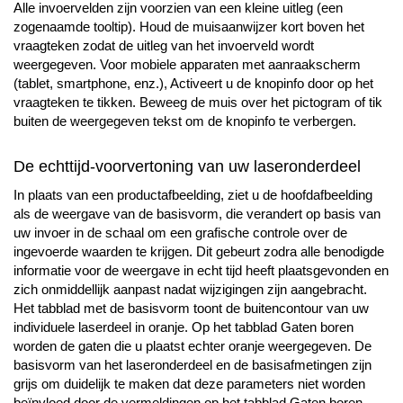
Alle invoervelden zijn voorzien van een kleine uitleg (een
zogenaamde tooltip). Houd de muisaanwijzer kort boven het
vraagteken zodat de uitleg van het invoerveld wordt
weergegeven. Voor mobiele apparaten met aanraakscherm
(tablet, smartphone, enz.), Activeert u de knopinfo door op het
vraagteken te tikken. Beweeg de muis over het pictogram of tik
buiten de weergegeven tekst om de knopinfo te verbergen.
De echttijd-voorvertoning van uw laseronderdeel
In plaats van een productafbeelding, ziet u de hoofdafbeelding
als de weergave van de basisvorm, die verandert op basis van
uw invoer in de schaal om een grafische controle over de
ingevoerde waarden te krijgen. Dit gebeurt zodra alle benodigde
informatie voor de weergave in echt tijd heeft plaatsgevonden en
zich onmiddellijk aanpast nadat wijzigingen zijn aangebracht.
Het tabblad met de basisvorm toont de buitencontour van uw
individuele laserdeel in oranje. Op het tabblad Gaten boren
worden de gaten die u plaatst echter oranje weergegeven. De
basisvorm van het laseronderdeel en de basisafmetingen zijn
grijs om duidelijk te maken dat deze parameters niet worden
beïnvloed door de vermeldingen op het tabblad Gaten boren.