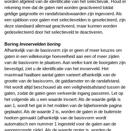
worden afgeleid van de identificatie van het selectievak. Houd er
rekening mee dat de gaten niet worden geactiveerd totdat
geldige gatgrootte en randafstandswaarden zijn ingevoerd. Als
een sjabloon voor gaten met selectievelden is geselecteerd, zijn
deze standaard allemaal geactiveerd, maar kunnen worden
gedeselecteerd door het selectieveld te deactiveren.
Boring
Invoervelden boring
Afhankelijk van de basisvorm zijn er geen of meer keuzes om
gaten in een willekeurige hoeveelheid aan een of meer zijden
van de basisvorm te plaatsen. Aan welke kant de boorgaten zijn
bevestigd, ziet u de identificatie van het invoerveld. Het
maximaal haalbare aantal gaten varieert afhankelijk van de
grootte van de basisvorm, de gatdiameter en de randafstand.
Het wordt altijd beschouwd als een veiligheidsafstand tussen de
gaten, zodat de gaten geen verkeerde ingang passeren. Let op
het volgende als u een waarde invoert: Als de waarde gelijk is
aan 1, wordt het gat in het midden van de bijbehorende pagina
geplaatst. Als de waarde 2 is, worden de gaten in de buitenste
hoeken gemaakt (afhankelijk van de basisvorm wordt
automatisch een nummer 1 ingesteld voor de gaten aan de
aangrenzende zijde). Als de waarde groter is, worden de