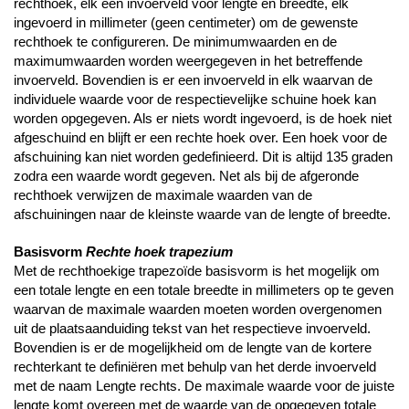
rechthoek, elk één invoerveld voor lengte en breedte, elk
ingevoerd in millimeter (geen centimeter) om de gewenste
rechthoek te configureren. De minimumwaarden en de
maximumwaarden worden weergegeven in het betreffende
invoerveld. Bovendien is er een invoerveld in elk waarvan de
individuele waarde voor de respectievelijke schuine hoek kan
worden opgegeven. Als er niets wordt ingevoerd, is de hoek niet
afgeschuind en blijft er een rechte hoek over. Een hoek voor de
afschuining kan niet worden gedefinieerd. Dit is altijd 135 graden
zodra een waarde wordt gegeven. Net als bij de afgeronde
rechthoek verwijzen de maximale waarden van de
afschuiningen naar de kleinste waarde van de lengte of breedte.
Basisvorm
Rechte hoek trapezium
Met de rechthoekige trapezoïde basisvorm is het mogelijk om
een totale lengte en een totale breedte in millimeters op te geven
waarvan de maximale waarden moeten worden overgenomen
uit de plaatsaanduiding tekst van het respectieve invoerveld.
Bovendien is er de mogelijkheid om de lengte van de kortere
rechterkant te definiëren met behulp van het derde invoerveld
met de naam Lengte rechts. De maximale waarde voor de juiste
lengte komt overeen met de waarde van de opgegeven totale