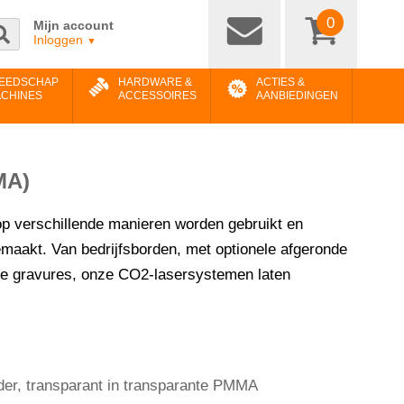
0
Mijn account
Inloggen
▼
EEDSCHAP
HARDWARE &
ACTIES &
ACHINES
ACCESSOIRES
AANBIEDINGEN
MA)
 op verschillende manieren worden gebruikt en
maakt. Van bedrijfsborden, met optionele afgeronde
eve gravures, onze CO2-lasersystemen laten
der, transparant in transparante PMMA