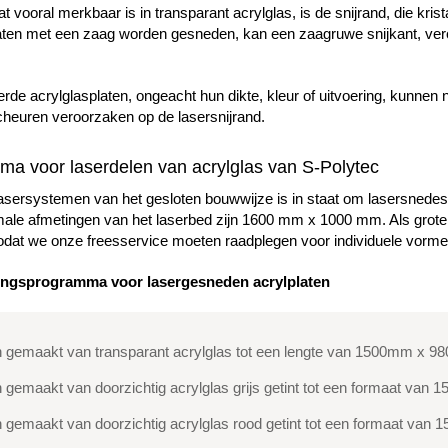
t vooral merkbaar is in transparant acrylglas, is de snijrand, die kri
aten met een zaag worden gesneden, kan een zaagruwe snijkant, ver
de acrylglasplaten, ongeacht hun dikte, kleur of uitvoering, kunnen 
heuren veroorzaken op de lasersnijrand.
a voor laserdelen van acrylglas van S-Polytec
ersystemen van het gesloten bouwwijze is in staat om lasersnedes
le afmetingen van het laserbed zijn 1600 mm x 1000 mm. Als grotere 
 zodat we onze freesservice moeten raadplegen voor individuele vorme
ingsprogramma voor lasergesneden acrylplaten
n gemaakt van transparant acrylglas tot een lengte van 1500mm x
 gemaakt van doorzichtig acrylglas grijs getint tot een formaat v
 gemaakt van doorzichtig acrylglas rood getint tot een formaat v