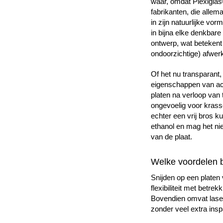
waar, omdat Plexigla
fabrikanten, die allem
in zijn natuurlijke vor
in bijna elke denkbare
ontwerp, wat betekent d
ondoorzichtige) afwerk
Of het nu transparant,
eigenschappen van acr
platen na verloop van 
ongevoelig voor krasse
echter een vrij bros k
ethanol en mag het ni
van de plaat.
Welke voordelen b
Snijden op een platen 
flexibiliteit met betr
Bovendien omvat lasers
zonder veel extra insp