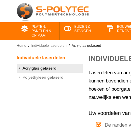
PLATEN,
BUIZEN &
BOUWE
PANELEN &
STANGEN
RENOV
OP MAAT
Home
/
Individuele laserdelen
/
Acrylglas gelaserd
INDIVIDUE
Individuele laserdelen
Acrylglas gelaserd
Laserdelen van acry
Polyethyleen gelaserd
kunnen bovendien e
hoeken of boorgate
nauwelijks een wen
Uw voordelen van 
De randen v