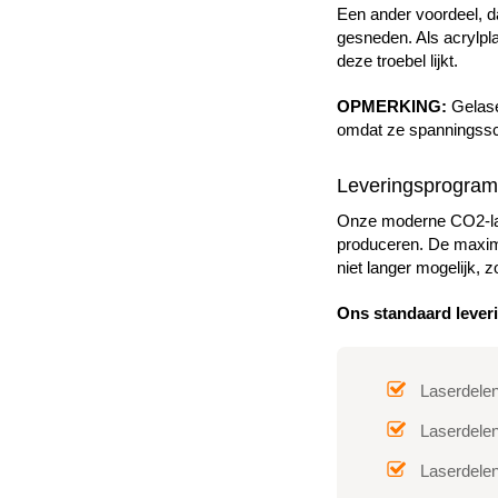
Een ander voordeel, da
gesneden. Als acrylpl
deze troebel lijkt.
OPMERKING:
Gelaser
omdat ze spanningssc
Leveringsprogramm
Onze moderne CO2-las
produceren. De maxima
niet langer mogelijk,
Ons standaard lever
Laserdele
Laserdelen
Laserdelen