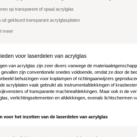
ren op transparent of opaal acrylglas
 uit gekleurd transparant acrylglasplaten
el meer
eden voor laserdelen van acrylglas
gen van acrylglas zijn zeer divers vanwege de materiaaleigenschappen
e gevallen zijn conventionele snedes voldoende, omdat ze door de bed
oorbeeld behuizingen voor koplampen of richtingaanwijzers geproduc
de acrylplaten vaak gebruikt als instrumentafdekkingen of krasbesten
 kijkvensters of transparante machineafdekkingen. Maar ook in de verl
lglas, verlichtingselementen en afdekkingen, evenals lichtschermen va
 voor het inzetten van de laserdelen van acrylglas