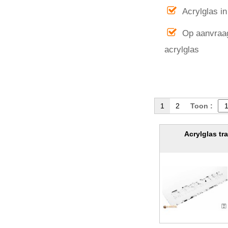
Acrylglas i
Op aanvraag
acrylglas
1
2
Toon :
Acrylglas tr