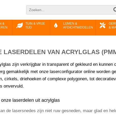
N &
TUIN & VRIJE
LIJMEN &
GER
EREN
TIJD
AFDICHTMIDDELEN
& M
LE LASERDELEN VAN ACRYLGLAS (PM
lglas zijn verkrijgbar in transparent of gekleurd en kunnen
rg gemakkelijk met onze laserconfigurator online worden ge
n, cirkels, driehoeken of complexe polygonen, tot decorati
s onvervuld.
onze laserdelen uit acrylglas
an de lasersnedes zijn niet ruw gesneden, maar glad en hel