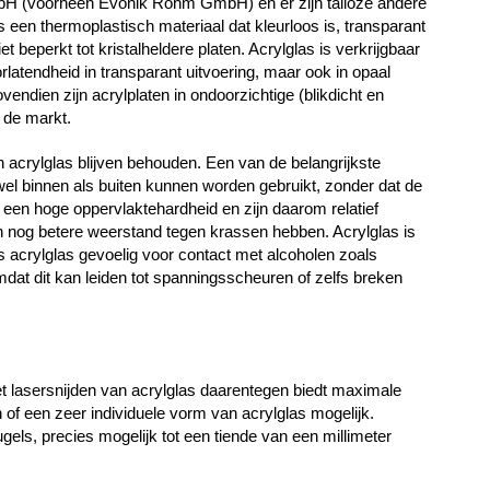
bH (voorheen Evonik Röhm GmbH) en er zijn talloze andere
 een thermoplastisch materiaal dat kleurloos is, transparant
t beperkt tot kristalheldere platen. Acrylglas is verkrijgbaar
rlatendheid in transparant uitvoering, maar ook in opaal
vendien zijn acrylplaten in ondoorzichtige (blikdicht en
 de markt.
n acrylglas blijven behouden. Een van de belangrijkste
el binnen als buiten kunnen worden gebruikt, zonder dat de
n een hoge oppervlaktehardheid en zijn daarom relatief
en nog betere weerstand tegen krassen hebben. Acrylglas is
 is acrylglas gevoelig voor contact met alcoholen zoals
dat dit kan leiden tot spanningsscheuren of zelfs breken
et lasersnijden van acrylglas daarentegen biedt maximale
n of een zeer individuele vorm van acrylglas mogelijk.
els, precies mogelijk tot een tiende van een millimeter