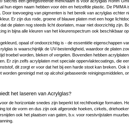
s® slechts een geregistreerde merknaam is voor acrylglas Röhm Gm
aal hun eigen naam hebben voor één en hetzelfde plastic. De PMMA is
m. Door toevoeging van pigmenten is het bereik van acrylglas echter nie
 kleur. Er zijn dus rode, groene of blauwe platen met een hoge lichtdoo
at de platen nog steeds licht doorlaten, maar niet doorzichtig zijn. Bo
ing in bijna alle kleuren van het kleurenspectrum ook beschikbaar op
 gekleurd, opaal of ondoorzichtig is - de essentiële eigenschappen va
ylglas is waarschijnlijk de UV-bestendigheid, waardoor de platen zow
tijd troebel worden, bleken of vergelen. Bovendien hebben acrylplate
n. Er zijn zelfs acrylplaten met speciale oppervlaktecoatings, die e
unststof, dit zorgt er voor dat het bij een harde stoot kan breken. Ook
et worden gereinigd met op alcohol gebaseerde reinigingsmiddelen, om
iedt het laseren van Acrylglas?
voor de horizontale snedes zijn beperkt tot rechthoekige formaten. H
ekking tot de vorm en dus zijn ook afgeronde hoeken, cirkels, driehoeke
nijden ook het plaatsen van gaten, b.v. voor roestvrijstalen muurbeug
anning.