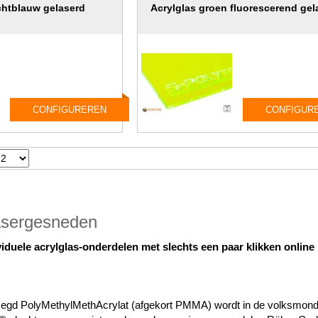
ichtblauw gelaserd
Acrylglas groen fluorescerend gel
CONFIGUREREN
CONFIGUR
lasergesneden
iduele acrylglas-onderdelen met slechts een paar klikken online
ezegd PolyMethylMethAcrylat (afgekort PMMA) wordt in de volksmond v