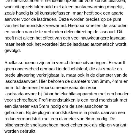
De snellasschoen is het ideale opzetstuk voor kunststoflassen,
want dit opzetstuk maakt niet alleen puntverwarming mogelijk,
zoals handig is bij kunststoflassen, maar heeft ook een aparte
aanvoer voor de lasdraden. Deze worden precies op de punt
van het lasmondstuk verwarmd. Hierdoor smelten de lasdraden
en randen van de te verbinden delen direct op de lasnaad. Dit
heeft niet alleen het effect van een veel nauwkeurigere lasnaad,
maar heeft ook het voordeel dat de lasdraad automatisch wordt
gevolgd.
Snellasschoenen zijn er in verschillende uitvoeringen. Er wordt
geen onderscheid gemaakt in de luchtsleuf, die als smalle en
brede uitvoering verkrijgbaar is, maar ook in de diameter van de
lasdraadaanvoer. Hier behoren de diameters van 3mm, 4mm en
5mm tot de meest voorkomende varianten voor
lasdraadaanvoer bij. Voor heteluchtlasapparaten met een houder
voor schroefbare Profi-mondstukken is een rond mondstuk met
een diameter van 5mm nodig om de snellasschoen te
gebruiken. Bij de plug-in mondstukken is in plaats daarvan een
reduceermondstuk met een diameter van 9mm nodig. De
bijbehorende snellasschoen moet echter ook als clip-on-variant
worden gebruikt.