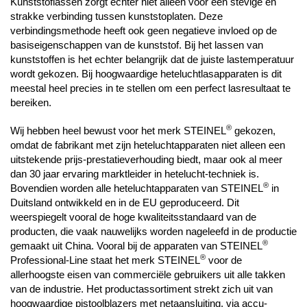
Kunststoflassen zorgt echter niet alleen voor een stevige en
strakke verbinding tussen kunststoplaten. Deze
verbindingsmethode heeft ook geen negatieve invloed op de
basiseigenschappen van de kunststof. Bij het lassen van
kunststoffen is het echter belangrijk dat de juiste lastemperatuur
wordt gekozen. Bij hoogwaardige heteluchtlasapparaten is dit
meestal heel precies in te stellen om een perfect lasresultaat te
bereiken.
®
Wij hebben heel bewust voor het merk STEINEL
gekozen,
omdat de fabrikant met zijn heteluchtapparaten niet alleen een
uitstekende prijs-prestatieverhouding biedt, maar ook al meer
dan 30 jaar ervaring marktleider in hetelucht-techniek is.
®
Bovendien worden alle heteluchtapparaten van STEINEL
in
Duitsland ontwikkeld en in de EU geproduceerd. Dit
weerspiegelt vooral de hoge kwaliteitsstandaard van de
producten, die vaak nauwelijks worden nageleefd in de productie
®
gemaakt uit China. Vooral bij de apparaten van STEINEL
®
Professional-Line staat het merk STEINEL
voor de
allerhoogste eisen van commerciële gebruikers uit alle takken
van de industrie. Het productassortiment strekt zich uit van
hoogwaardige pistoolblazers met netaansluiting, via accu-