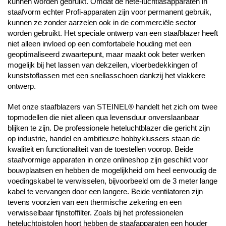
kunnen worden gebruikt. Omdat de hete-luchtlasapparaten in
staafvorm echter Profi-apparaten zijn voor permanent gebruik,
kunnen ze zonder aarzelen ook in de commerciële sector
worden gebruikt. Het speciale ontwerp van een staafblazer heeft
niet alleen invloed op een comfortabele houding met een
geoptimaliseerd zwaartepunt, maar maakt ook beter werken
mogelijk bij het lassen van dekzeilen, vloerbedekkingen of
kunststoflassen met een snellasschoen dankzij het vlakkere
ontwerp.
Met onze staafblazers van STEINEL® handelt het zich om twee
topmodellen die niet alleen qua levensduur onverslaanbaar
blijken te zijn. De professionele heteluchtblazer die gericht zijn
op industrie, handel en ambitieuze hobbyklussers staan de
kwaliteit en functionaliteit van de toestellen voorop. Beide
staafvormige apparaten in onze onlineshop zijn geschikt voor
bouwplaatsen en hebben de mogelijkheid om heel eenvoudig de
voedingskabel te verwisselen, bijvoorbeeld om de 3 meter lange
kabel te vervangen door een langere. Beide ventilatoren zijn
tevens voorzien van een thermische zekering en een
verwisselbaar fijnstoffilter. Zoals bij het professionelen
heteluchtpistolen hoort hebben de staafapparaten een houder