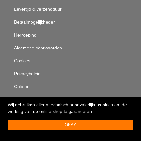
Levertijd & verzendduur
Betaalmogelijkheden
Herroeping
Algemene Voorwaarden
Cookies
Privacybeleid
Colofon
Produktgroepen
Wij gebruiken alleen technisch noodzakelijke cookies om de
werking van de online shop te garanderen.
Kunststof platen
OKAY
Kunststof lijmen
Kitten & Siliconen