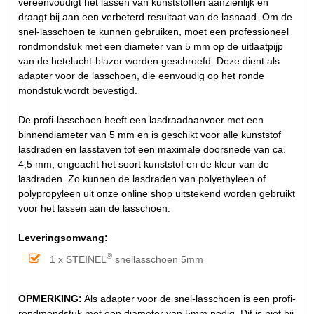
vereenvoudigt het lassen van kunststoffen aanzienlijk en
draagt bij aan een verbeterd resultaat van de lasnaad. Om de
snel-lasschoen te kunnen gebruiken, moet een professioneel
rondmondstuk met een diameter van 5 mm op de uitlaatpijp
van de hetelucht-blazer worden geschroefd. Deze dient als
adapter voor de lasschoen, die eenvoudig op het ronde
mondstuk wordt bevestigd.
De profi-lasschoen heeft een lasdraadaanvoer met een
binnendiameter van 5 mm en is geschikt voor alle kunststof
lasdraden en lasstaven tot een maximale doorsnede van ca.
4,5 mm, ongeacht het soort kunststof en de kleur van de
lasdraden. Zo kunnen de lasdraden van polyethyleen of
polypropyleen uit onze online shop uitstekend worden gebruikt
voor het lassen aan de lasschoen.
Leveringsomvang:
®
1 x STEINEL
snellasschoen 5mm
OPMERKING:
Als adapter voor de snel-lasschoen is een profi-
rondmondstuk met een diameter van 5mm nodig. Dit is niet bij