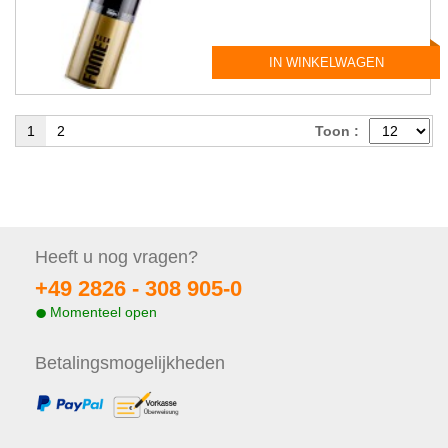
IN WINKELWAGEN
1
2
Toon :
Heeft u nog
vragen?
+49 2826 -
308 905-0
Momenteel open
Betalings
mogelijkheden