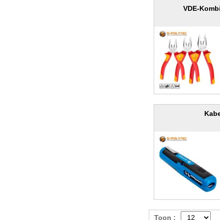
VDE-Kombi
Kabe
Toon :