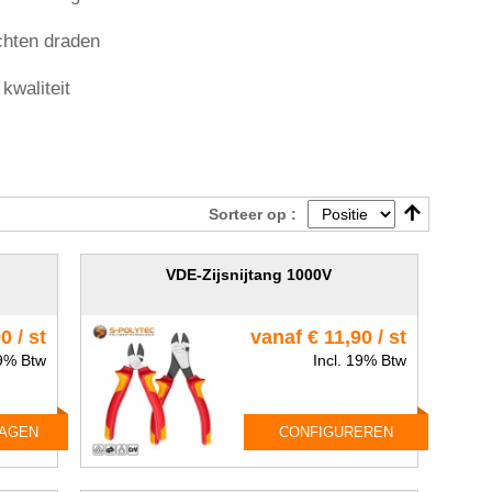
chten draden
kwaliteit
Sorteer op :
VDE-Zijsnijtang 1000V
0 / st
vanaf € 11,90 / st
19% Btw
Incl. 19% Btw
WAGEN
CONFIGUREREN