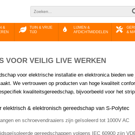
N &
TUIN & VRIJE
LIJMEN &
GER
EREN
TIJD
AFDICHTMIDDELEN
& M
S VOOR VEILIG LIVE WERKEN
chap voor elektrische installatie en elektronica bieden we
aakt. We vertrouwen op producten van hoge kwaliteit confo
especifiek kwaliteitsgereedschap, bijvoorbeeld voor het stri
 elektrisch & elektronisch gereedschap van S-Polytec
ngen en schroevendraaiers zijn geïsoleerd tot 1000V AC
heidsgeïsoleerde gereedschappen volgens IEC 60900 zijn V