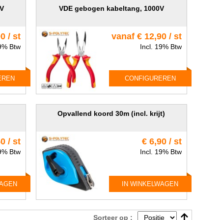
0V
VDE gebogen kabeltang, 1000V
0 / st
vanaf € 12,90 / st
19% Btw
Incl. 19% Btw
EREN
CONFIGUREREN
Opvallend koord 30m (incl. krijt)
0 / st
€ 6,90 / st
19% Btw
Incl. 19% Btw
WAGEN
IN WINKELWAGEN
Sorteer op :