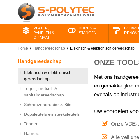
PLATEN,
BUIZEN &
BOUWE
PANELEN &
STANGEN
RENOV
OP MAAT
Home
/
Handgereedschap
/
Elektrisch & elektronisch gereedschap
ONZE TOOL
Handgereedschap
Elektrisch & elektronisch
Met ons handgereeds
gereedschap
en gemakkelijker m
Tegel-, metsel- &
evenals op industri
sanitairgereedschap
Schroevendraaier & Bits
Uw voordelen voor
Dopsleutels en steeksleutels
Onze VDE-ta
Tangen
Hamers
Alle veilig