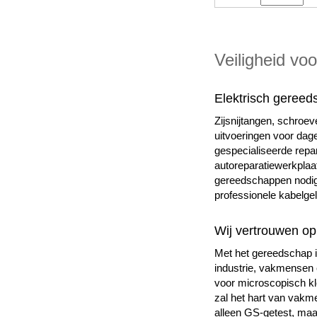
Veiligheid v
Elektrisch gereed
Zijsnijtangen, schroe
uitvoeringen voor dage
gespecialiseerde repar
autoreparatiewerkplaat
gereedschappen nodig 
professionele kabelgel
Wij vertrouwen op 
Met het gereedschap i
industrie, vakmensen 
voor microscopisch kl
zal het hart van vakme
alleen GS-getest, ma