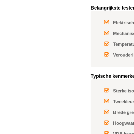
Belangrijkste testc
Elektrisch
Mechanisc
Temperatu
Verouderi
Typische kenmerk
Sterke iso
Tweekleur
Brede gr
Hoogwaard
VDE-keur