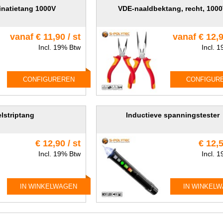
natietang 1000V
VDE-naaldbektang, recht, 100
vanaf € 11,90 / st
vanaf € 12,9
Incl. 19% Btw
Incl. 
CONFIGUREREN
CONFIGUR
lstriptang
Inductieve spanningstester
€ 12,90 / st
€ 12,5
Incl. 19% Btw
Incl. 
IN WINKELWAGEN
IN WINKEL