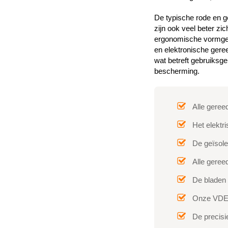
De typische rode en g
zijn ook veel beter zi
ergonomische vormgevi
en elektronische gere
wat betreft gebruiksg
bescherming.
Alle gere
Het elektr
De geïsole
Alle geree
De bladen 
Onze VDE-t
De precisi