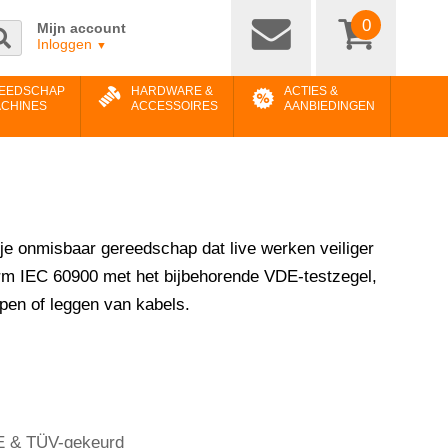
0
Mijn account
Inloggen
▼
EEDSCHAP
HARDWARE &
ACTIES &
ACHINES
ACCESSOIRES
AANBIEDINGEN
 je onmisbaar gereedschap dat live werken veiliger
rm IEC 60900 met het bijbehorende VDE-testzegel,
ppen of leggen van kabels.
DE & TÜV-gekeurd