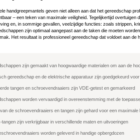
ele handgreepmantels geven niet alleen aan dat het gereedschap pro
chtbaar – een teken van maximale veiligheid. Tegelijkertijd overtuigen
ng en, in sommige gevallen, veelzijdige functies: zoals strippen, kr
edschappen zijn optimaal aangepast aan de taken die moeten worden u
emak. Het resultaat is professioneel gereedschap dat voldoet aan de 
edschappen zijn gemaakt van hoogwaardige materialen om aan de ho
isch gereedschap en de elektrische apparatuur zijn goedgekeurd voo
erde tangen en schroevendraaiers zijn VDE-getest en gemarkeerd
dschappen worden vervaardigd in overeenstemming met de toepasselij
van de schroevendraaiers en tangen zijn gehard voor een maximale
angen zijn verkrijgbaar in verschillende maten en uitvoeringen
eschroevendraaiers worden geleverd in handige opbergdozen