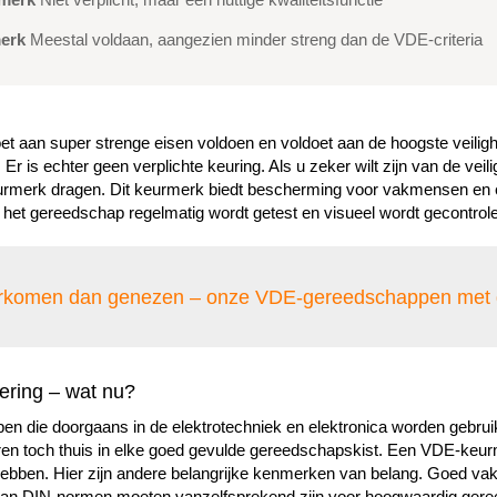
erk
Meestal voldaan, aangezien minder streng dan de VDE-criteria
aan super strenge eisen voldoen en voldoet aan de hoogste veilighe
r is echter geen verplichte keuring. Als u zeker wilt zijn van de vei
eurmerk dragen. Dit keurmerk biedt bescherming voor vakmensen en el
 het gereedschap regelmatig wordt getest en visueel wordt gecontrol
rkomen dan genezen – onze VDE-gereedschappen met gec
ering – wat nu?
pen die doorgaans in de elektrotechniek en elektronica worden gebrui
n toch thuis in elke goed gevulde gereedschapskist. Een VDE-keurmerk
 hebben. Hier zijn andere belangrijke kenmerken van belang. Goed v
van DIN-normen moeten vanzelfsprekend zijn voor hoogwaardig geree