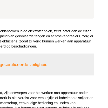
idsnormen in de elektrotechniek, zelfs beter dan de eisen
ligheid van geïsoleerde tangen en schroevendraaiers, zorg er
ektriciens, zodat zij veilig kunnen werken aan apparatuur
eerd op beschadigingen.
ertificeerde veiligheid
kt, zijn ontworpen voor het werken met apparatuur onder
 is niet vereist voor een krijtlijn of kabelmantelsnijder en
akmanschap, eenvoudige bediening en, indien van
dschap. Het keurmerk voor geteste veiligheid is ook een