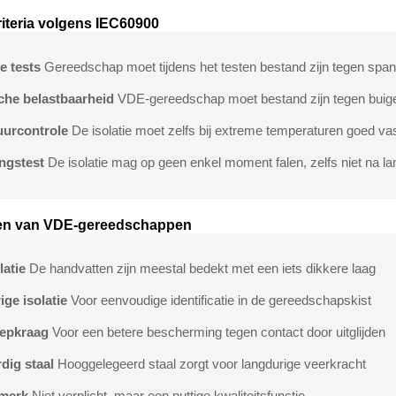
riteria volgens IEC60900
e tests
Gereedschap moet tijdens het testen bestand zijn tegen span
he belastbaarheid
VDE-gereedschap moet bestand zijn tegen buigen
urcontrole
De isolatie moet zelfs bij extreme temperaturen goed vas
ngstest
De isolatie mag op geen enkel moment falen, zelfs niet na lan
en van VDE-gereedschappen
latie
De handvatten zijn meestal bedekt met een iets dikkere laag
ige isolatie
Voor eenvoudige identificatie in de gereedschapskist
eepkraag
Voor een betere bescherming tegen contact door uitglijden
ig staal
Hooggelegeerd staal zorgt voor langdurige veerkracht
merk
Niet verplicht, maar een nuttige kwaliteitsfunctie