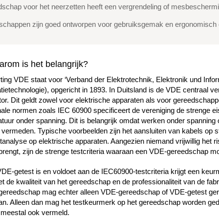
schap voor het neerzetten heeft een vergrendeling of mesbescherm
schappen zijn goed ontworpen voor gebruiksgemak en ergonomisch
rom is het belangrijk?
ing VDE staat voor ‘Verband der Elektrotechnik, Elektronik und Infor
tietechnologie), opgericht in 1893. In Duitsland is de VDE centraal 
or. Dit geldt zowel voor elektrische apparaten als voor gereedschapp
ale normen zoals IEC 60900 specificeert de vereniging de strenge ei
atuur onder spanning. Dit is belangrijk omdat werken onder spanning
vermeden. Typische voorbeelden zijn het aansluiten van kabels op st
analyse op elektrische apparaten. Aangezien niemand vrijwillig het r
 brengt, zijn de strenge testcriteria waaraan een VDE-gereedschap mo
DE-getest is en voldoet aan de IEC60900-testcriteria krijgt een keur
 de kwaliteit van het gereedschap en de professionaliteit van de fabrik
gereedschap mag echter alleen VDE-gereedschap of VDE-getest geree
an. Alleen dan mag het testkeurmerk op het gereedschap worden ged
 meestal ook vermeld.