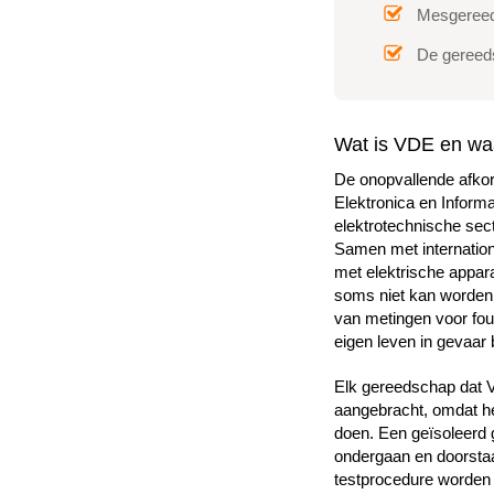
Mesgereed
De gereed
Wat is VDE en waa
De onopvallende afkort
Elektronica en Informa
elektrotechnische sect
Samen met internation
met elektrische appar
soms niet kan worden 
van metingen voor fout
eigen leven in gevaar
Elk gereedschap dat V
aangebracht, omdat het
doen. Een geïsoleerd 
ondergaan en doorsta
testprocedure worden