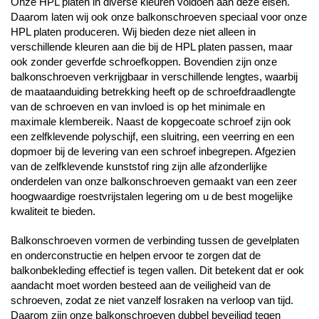
Onze HPL platen in diverse kleuren voldoen aan deze eisen.
Daarom laten wij ook onze balkonschroeven speciaal voor onze
HPL platen produceren. Wij bieden deze niet alleen in
verschillende kleuren aan die bij de HPL platen passen, maar
ook zonder geverfde schroefkoppen. Bovendien zijn onze
balkonschroeven verkrijgbaar in verschillende lengtes, waarbij
de maataanduiding betrekking heeft op de schroefdraadlengte
van de schroeven en van invloed is op het minimale en
maximale klembereik. Naast de kopgecoate schroef zijn ook
een zelfklevende polyschijf, een sluitring, een veerring en een
dopmoer bij de levering van een schroef inbegrepen. Afgezien
van de zelfklevende kunststof ring zijn alle afzonderlijke
onderdelen van onze balkonschroeven gemaakt van een zeer
hoogwaardige roestvrijstalen legering om u de best mogelijke
kwaliteit te bieden.
Balkonschroeven vormen de verbinding tussen de gevelplaten
en onderconstructie en helpen ervoor te zorgen dat de
balkonbekleding effectief is tegen vallen. Dit betekent dat er ook
aandacht moet worden besteed aan de veiligheid van de
schroeven, zodat ze niet vanzelf losraken na verloop van tijd.
Daarom zijn onze balkonschroeven dubbel beveiligd tegen