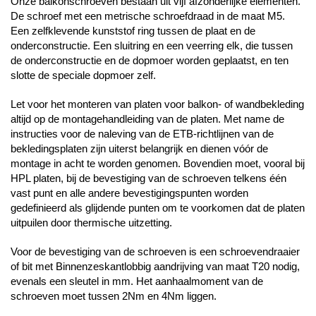
Onze balkonschroeven bestaan uit vijf afzonderlijke elementen.
De schroef met een metrische schroefdraad in de maat M5.
Een zelfklevende kunststof ring tussen de plaat en de
onderconstructie. Een sluitring en een veerring elk, die tussen
de onderconstructie en de dopmoer worden geplaatst, en ten
slotte de speciale dopmoer zelf.
Let voor het monteren van platen voor balkon- of wandbekleding
altijd op de montagehandleiding van de platen. Met name de
instructies voor de naleving van de ETB-richtlijnen van de
bekledingsplaten zijn uiterst belangrijk en dienen vóór de
montage in acht te worden genomen. Bovendien moet, vooral bij
HPL platen, bij de bevestiging van de schroeven telkens één
vast punt en alle andere bevestigingspunten worden
gedefinieerd als glijdende punten om te voorkomen dat de platen
uitpuilen door thermische uitzetting.
Voor de bevestiging van de schroeven is een schroevendraaier
of bit met Binnenzeskantlobbig aandrijving van maat T20 nodig,
evenals een sleutel in mm. Het aanhaalmoment van de
schroeven moet tussen 2Nm en 4Nm liggen.