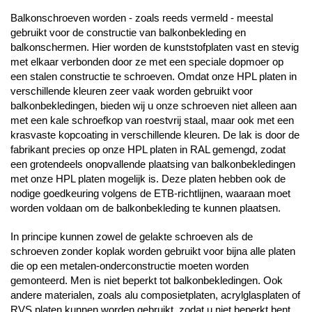
Balkonschroeven worden - zoals reeds vermeld - meestal
gebruikt voor de constructie van balkonbekleding en
balkonschermen. Hier worden de kunststofplaten vast en stevig
met elkaar verbonden door ze met een speciale dopmoer op
een stalen constructie te schroeven. Omdat onze HPL platen in
verschillende kleuren zeer vaak worden gebruikt voor
balkonbekledingen, bieden wij u onze schroeven niet alleen aan
met een kale schroefkop van roestvrij staal, maar ook met een
krasvaste kopcoating in verschillende kleuren. De lak is door de
fabrikant precies op onze HPL platen in RAL gemengd, zodat
een grotendeels onopvallende plaatsing van balkonbekledingen
met onze HPL platen mogelijk is. Deze platen hebben ook de
nodige goedkeuring volgens de ETB-richtlijnen, waaraan moet
worden voldaan om de balkonbekleding te kunnen plaatsen.
In principe kunnen zowel de gelakte schroeven als de
schroeven zonder koplak worden gebruikt voor bijna alle platen
die op een metalen-onderconstructie moeten worden
gemonteerd. Men is niet beperkt tot balkonbekledingen. Ook
andere materialen, zoals alu composietplaten, acrylglasplaten of
RVS platen kunnen worden gebruikt, zodat u niet beperkt bent