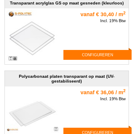
Transparant acrylglas GS op maat gesneden (kleurloos)
2
vanaf € 30,40 / m
Incl. 19% Btw
CONFIGUREREN
Polycarbonaat platen transparant op maat (UV-
gestabiliseerd)
2
vanaf € 36,06 / m
Incl. 19% Btw
CONFIGUREREN