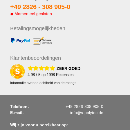
+49 2826 -
308 905-0
Momenteel gesloten
Betalings
mogelijkheden
Klanten
beoordelingen
ZEER GOED
4.98
/ 5 op
1998
Recensies
Informatie over de echtheid van de ratings
Telefoon:
+49 2826-308 905-0
E-mail:
info@s-polytec.de
Wij zijn voor u bereikbaar op: