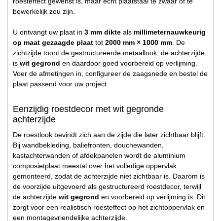
roesteffect gewenst is, maar echt plaatstaal te zwaar of te
bewerkelijk zou zijn.
U ontvangt uw plaat in
3 mm dikte
als
millimeternauwkeurig
op maat gezaagde plaat
tot
2000 mm × 1000 mm
. De
zichtzijde toont de gestructureerde metaallook, de achterzijde
is
wit gegrond
en daardoor goed voorbereid op verlijming.
Voer de afmetingen in, configureer de zaagsnede en bestel de
plaat passend voor uw project.
Eenzijdig roestdecor met wit gegronde
achterzijde
De roestlook bevindt zich aan de zijde die later zichtbaar blijft.
Bij wandbekleding, baliefronten, douchewanden,
kastachterwanden of afdekpanelen wordt de aluminium
composietplaat meestal over het volledige oppervlak
gemonteerd, zodat de achterzijde niet zichtbaar is. Daarom is
de voorzijde uitgevoerd als gestructureerd roestdecor, terwijl
de achterzijde
wit gegrond
en voorbereid op verlijming is. Dit
zorgt voor een realistisch roesteffect op het zichtoppervlak en
een montagevriendelijke achterzijde.