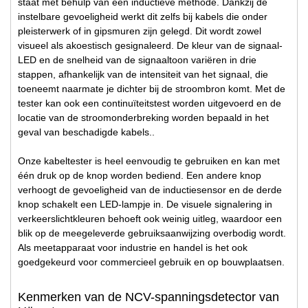
staat met behulp van een inductieve methode. Dankzij de
instelbare gevoeligheid werkt dit zelfs bij kabels die onder
pleisterwerk of in gipsmuren zijn gelegd. Dit wordt zowel
visueel als akoestisch gesignaleerd. De kleur van de signaal-
LED en de snelheid van de signaaltoon variëren in drie
stappen, afhankelijk van de intensiteit van het signaal, die
toeneemt naarmate je dichter bij de stroombron komt. Met de
tester kan ook een continuïteitstest worden uitgevoerd en de
locatie van de stroomonderbreking worden bepaald in het
geval van beschadigde kabels..
Onze kabeltester is heel eenvoudig te gebruiken en kan met
één druk op de knop worden bediend. Een andere knop
verhoogt de gevoeligheid van de inductiesensor en de derde
knop schakelt een LED-lampje in. De visuele signalering in
verkeerslichtkleuren behoeft ook weinig uitleg, waardoor een
blik op de meegeleverde gebruiksaanwijzing overbodig wordt.
Als meetapparaat voor industrie en handel is het ook
goedgekeurd voor commercieel gebruik en op bouwplaatsen.
Kenmerken van de NCV-spanningsdetector van