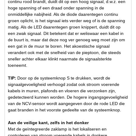
continu rood brandt, duidt dit op een hoog signaal, d.w.z. een
hoge spanning of een draad onder spanning in de
onmiddellijke nabijheid. Als de diode daarentegen continu
groen oplicht, is het signaal iets verder weg of is de spanning
matig. Als de LED daarentegen groen knippert, duidt dit op
een zwak signaal. Dit betekent dat er weliswaar een kabel in
de buurt is, maar dat deze nog ver genoeg weg moet zijn om
een gat in de muur te boren. Het akoestische signaal
verandert ook met de snelheid van de pieptoon, die steeds
sneller achter elkaar klinkt naarmate de signaalsterkte
toeneemt.
TIP:
Door op de systeemknop S te drukken, wordt de
signaalgevoeligheid verhoogd zodat ook stroom voerende
kabels in muren, plafonds en vloeren die verzonken zijn,
gedetecteerd kunnen worden. De hogere ingangsgevoeligheid
van de NCV-sensor wordt aangegeven door de rode LED die
gaat branden in het voorste gedeelte van de systeemknop.
Aan de veilige kant, zelfs in het donker
Met de geïntegreerde zaklamp is het lokaliseren en
controleren van stroom voerende kabels in donkere