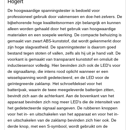
Högert
De hoogwaardige spanningstester is bedoeld voor
professioneel gebruik door vakmensen en doe-het-zelvers. De
bijbehorende hoge kwaliteitsnormen zijn belangrijk en kunnen
alleen worden gehaald door het gebruik van hoogwaardige
materialen en een soepele werking. De compacte behuizing is
gemaakt van zwart ABS-kunststof, dat wordt gekenmerkt door
zijn hoge slagvastheid. De spanningstester is daarom goed
bestand tegen stoten of vallen, zelfs als hij uit je hand valt. De
voorkant is gemaakt van transparant kunststof en omsluit de
inductiesensor volledig. Hier bevinden zich ook de LED's voor
de signaallamp, die intens rood oplicht wanneer er een
wisselspanning wordt gedetecteerd, en de LED voor de
geïntegreerde zaklamp. Het schroefdeksel voor het
batterijvak, waarin de twee meegeleverde batterijen zitten,
bevindt zich aan de achterkant. Aan de bovenkant van het
apparaat bevinden zich nog meer LED's die de intensiteit van
het gedetecteerde signaal aangeven. De rubberen knoppen
voor het in- en uitschakelen van het apparaat en voor het in-
en uitschakelen van de zaklamp bevinden zich hier ook. De
derde knop, met een S-symbool, wordt gebruikt om de