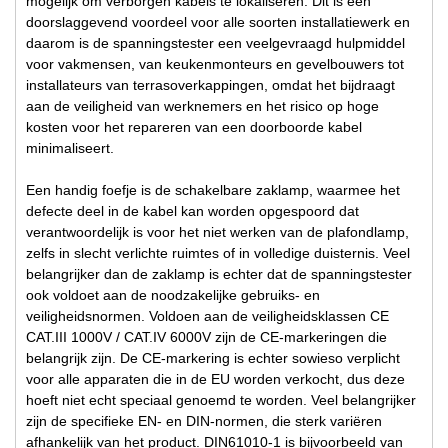
mogelijk om verborgen kabels te lokaliseren. Dit is een
doorslaggevend voordeel voor alle soorten installatiewerk en
daarom is de spanningstester een veelgevraagd hulpmiddel
voor vakmensen, van keukenmonteurs en gevelbouwers tot
installateurs van terrasoverkappingen, omdat het bijdraagt
aan de veiligheid van werknemers en het risico op hoge
kosten voor het repareren van een doorboorde kabel
minimaliseert.
Een handig foefje is de schakelbare zaklamp, waarmee het
defecte deel in de kabel kan worden opgespoord dat
verantwoordelijk is voor het niet werken van de plafondlamp,
zelfs in slecht verlichte ruimtes of in volledige duisternis. Veel
belangrijker dan de zaklamp is echter dat de spanningstester
ook voldoet aan de noodzakelijke gebruiks- en
veiligheidsnormen. Voldoen aan de veiligheidsklassen CE
CAT.III 1000V / CAT.IV 6000V zijn de CE-markeringen die
belangrijk zijn. De CE-markering is echter sowieso verplicht
voor alle apparaten die in de EU worden verkocht, dus deze
hoeft niet echt speciaal genoemd te worden. Veel belangrijker
zijn de specifieke EN- en DIN-normen, die sterk variëren
afhankelijk van het product. DIN61010-1 is bijvoorbeeld van