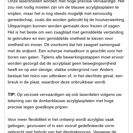
Onze lasersneden worden met hoge precisie vervaardigd. Het
zou niet nodig moeten zijn om de blauwe acrylglasplaten te
snijden, maar het is nog steeds mogelijk met eenvoudig
gereedschap, zoals die worden gebruikt bij de houtverwerking.
Uitsparingen kunnen worden gemaakt door frezen of zagen.
Het is het beste om een zaagblad met gemiddelde vertanding
te gebruiken en een gemiddelde snelheid te kiezen voor
snelheid en invoer. Dit voorkomt dat het zaagsel samengaat
met de snijkant. Een scherpe metaalboor is geschikt voor het
boren van gaten. Tijdens alle bewerkingsstappen moet ervoor
worden gezorgd dat de acrylplaat geen bewegingsvrijheid
heeft en op een stevige, vlakke ondergrond rust. Anders
bestaat het risico van uitbraken of, in het slechtste geval, een
breuk in de plaat, waardoor deze onbruikbaar wordt.
TIP:
Op verzoek vervaardigen wij ook laserdelen volgens uw
tekening van de donkerblauwe acrylglasplaten met hoge
precisie tegen goedkope prijzen.
Voor meer flexibiliteit in het ontwerp wordt acrylglas vaak
gebogen, gevouwen of in een vooraf gedefinieerde vorm
gebracht met behulp van het dieptrekproces. Vanwege de