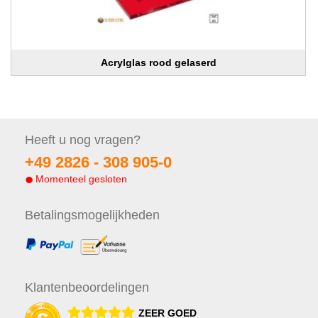
Acrylglas rood gelaserd
Heeft u nog
vragen?
+49 2826 -
308 905-0
Momenteel gesloten
Betalings
mogelijkheden
Klanten
beoordelingen
ZEER GOED