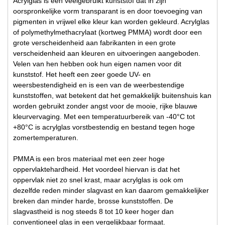
Acrylglas is een veelgebruikt kunststof dat in zijn
oorspronkelijke vorm transparant is en door toevoeging van
pigmenten in vrijwel elke kleur kan worden gekleurd. Acrylglas
of polymethylmethacrylaat (kortweg PMMA) wordt door een
grote verscheidenheid aan fabrikanten in een grote
verscheidenheid aan kleuren en uitvoeringen aangeboden.
Velen van hen hebben ook hun eigen namen voor dit
kunststof. Het heeft een zeer goede UV- en
weersbestendigheid en is een van de weerbestendige
kunststoffen, wat betekent dat het gemakkelijk buitenshuis kan
worden gebruikt zonder angst voor de mooie, rijke blauwe
kleurvervaging. Met een temperatuurbereik van -40°C tot
+80°C is acrylglas vorstbestendig en bestand tegen hoge
zomertemperaturen.
PMMA is een bros materiaal met een zeer hoge
oppervlaktehardheid. Het voordeel hiervan is dat het
oppervlak niet zo snel krast, maar acrylglas is ook om
dezelfde reden minder slagvast en kan daarom gemakkelijker
breken dan minder harde, brosse kunststoffen. De
slagvastheid is nog steeds 8 tot 10 keer hoger dan
conventioneel glas in een vergelijkbaar formaat.