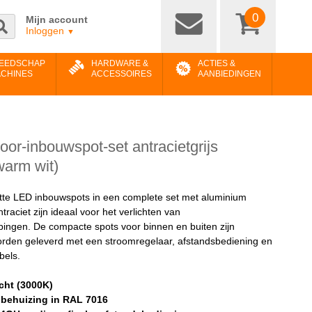
0
Mijn account
Inloggen
▼
EEDSCHAP
HARDWARE &
ACTIES &
ACHINES
ACCESSOIRES
AANBIEDINGEN
or-inbouwspot-set antracietgrijs
warm wit)
te LED inbouwspots in een complete set met aluminium
traciet zijn ideaal voor het verlichten van
pingen. De compacte spots voor binnen en buiten zijn
rden geleverd met een stroomregelaar, afstandsbediening en
bels.
cht (3000K)
behuizing in RAL 7016