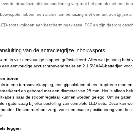
everde draadloze afstandsbediening vergroot het gemak met een ber
bouwspots hebben een aluminium behuizing met een antracietgrijze a
 LED-spots voldoen aan beschermingsklasse IP67 en zijn daarom geschi
aansluiting van de antracietgrijze inbouwspots
 wordt in vier eenvoudige stappen geïnstalleerd. Alles wat je nodig heb
is een eenvoudige accuschroevendraaier en 2 1,5V AAA-batterijen voor
ten boren
ots in een terrasoverkapping, een gipsplafond of een traptrede moet
markeerd en geboord met een diameter van 28 mm. Het is alleen belan
luitkabels naar de stroomregelaar kunnen worden gelegd. Om de gaten
len gatenzaag bij elke bestelling van complete LED-sets. Deze kan wo
houder. De centreerboor zorgt voor een exacte positionering van de ci
n.
els leggen