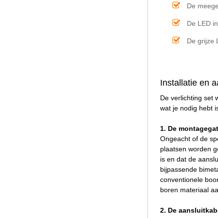
De meegel
De LED in
De grijze
Installatie en 
De verlichting set
wat je nodig hebt 
1. De montagega
Ongeacht of de sp
plaatsen worden ge
is en dat de aans
bijpassende bimeta
conventionele boor
boren materiaal aa
2. De aansluitkab