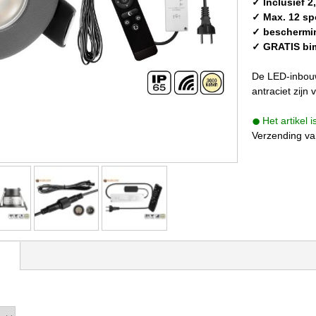
✓ Inclusief 
✓ Max. 12 spo
✓ beschermi
✓ GRATIS bi
De LED-inbouw
antraciet zijn 
Het artikel 
Verzending va