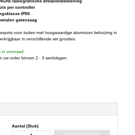
2,4GHz radiografische afstandsbediening
ts per controller
ngsklasse IP65
metalen gatenzaag
spots voor buiten met hoogwaardige aluminium behuizing in
verkrijgbaar in verschillende set groottes.
is in voorraad
n uw order binnen 2 - 3 werkdagen
Aantal (Stuk)
IN WINKELWAGEN