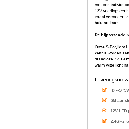
met een individuee
12V voedingseenhe
totaal vermogen va
buitenruimtes.
De bijpassende b
Onze S-Polylight L
kennis worden aan
draadloze 2,4 GHz 
warm witte licht n
Leveringsomva
DR-SP3W
5M aansl
12V LED 
2,4GHz r