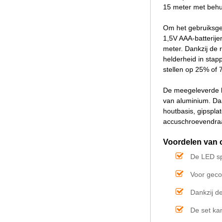
15 meter met behul
Om het gebruiksgem
1,5V AAA-batterije
meter. Dankzij de 
helderheid in stap
stellen op 25% of 
De meegeleverde b
van aluminium. Daa
houtbasis, gipspla
accuschroevendraai
Voordelen van 
De LED spo
Voor geco
Dankzij d
De set ka