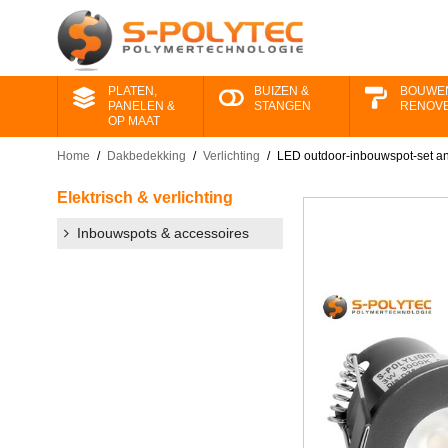
PLATEN,
BUIZEN &
BOUWE
PANELEN &
STANGEN
RENOV
OP MAAT
Home
/
Dakbedekking
/
Verlichting
/
LED outdoor-inbouwspot-set ant
Elektrisch & verlichting
Inbouwspots & accessoires