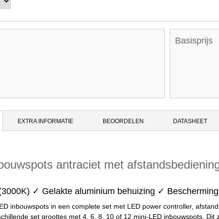
Basisprijs
EXTRA INFORMATIE
BEOORDELEN
DATASHEET
bouwspots antraciet met afstandsbedienin
t (3000K) ✓ Gelakte aluminium behuizing ✓ Beschermin
ED inbouwspots in een complete set met LED power controller, afstand
rschillende set groottes met 4, 6, 8, 10 of 12 mini-LED inbouwspots. D