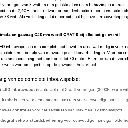
l vermogen van 3 watt en een gelakte aluminium behuizing in antracie
id en de 2,4GHz radio-ontvanger met dimfunctie in een compacte behu
n 36 watt. Als verlichting set die perfect past bij onze terrasoverkapp
imetalen gatzaag Ø28 mm wordt GRATIS bij elke set geleverd!
ED inbouwspots in een complete set bevatten alles wat nodig is voor i
gesloten met behulp van eenvoudige stekkerverbindingen. Voor maxi
afstandsbediening met een bereik tot 30 meter. Hiermee kan de verlic
aar wens worden ingesteld op de gewenste helderheid.
ng van de complete inbouwspotset
 LED inbouwspot
in antraciet met 3 watt vermogen (3000K, warm wit
uitkabels
met voor gemonteerde stekkers voor eenvoudige aansluiting
power controller
voor het aansluiten van maximaal 12 inbouwspots
adiografische afstandsbediening
voor eenvoudige, handige helderhe