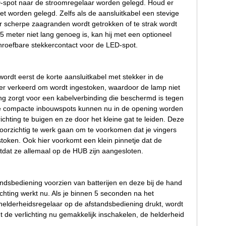
D-spot naar de stroomregelaar worden gelegd. Houd er
et worden gelegd. Zelfs als de aansluitkabel een stevige
r scherpe zaagranden wordt getrokken of te strak wordt
 meter niet lang genoeg is, kan hij met een optioneel
hroefbare stekkercontact voor de LED-spot.
ordt eerst de korte aansluitkabel met stekker in de
er verkeerd om wordt ingestoken, waardoor de lamp niet
ng zorgt voor een kabelverbinding die beschermd is tegen
. De compacte inbouwspots kunnen nu in de opening worden
ichting te buigen en ze door het kleine gat te leiden. Deze
oorzichtig te werk gaan om te voorkomen dat je vingers
oken. Ook hier voorkomt een klein pinnetje dat de
otdat ze allemaal op de HUB zijn aangesloten.
andsbediening voorzien van batterijen en deze bij de hand
hting werkt nu. Als je binnen 5 seconden na het
elderheidsregelaar op de afstandsbediening drukt, wordt
t de verlichting nu gemakkelijk inschakelen, de helderheid