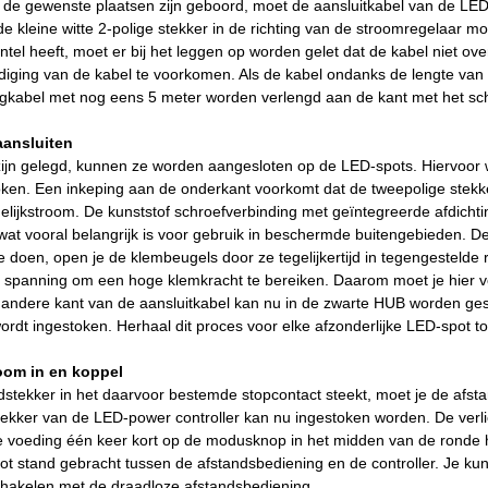
 de gewenste plaatsen zijn geboord, moet de aansluitkabel van de LE
e kleine witte 2-polige stekker in de richting van de stroomregelaar mo
l heeft, moet er bij het leggen op worden gelet dat de kabel niet ove
ging van de kabel te voorkomen. Als de kabel ondanks de lengte van 5
engkabel met nog eens 5 meter worden verlengd aan de kant met het sc
aansluiten
zijn gelegd, kunnen ze worden aangesloten op de LED-spots. Hiervoor w
oken. Een inkeping aan de onderkant voorkomt dat de tweepolige stekk
lijkstroom. De kunststof schroefverbinding met geïntegreerde afdichti
 wat vooral belangrijk is voor gebruik in beschermde buitengebieden
e doen, open je de klembeugels door ze tegelijkertijd in tegengestelde r
 spanning om een hoge klemkracht te bereiken. Daarom moet je hier v
andere kant van de aansluitkabel kan nu in de zwarte HUB worden gest
ordt ingestoken. Herhaal dit proces voor elke afzonderlijke LED-spot t
room in en koppel
dstekker in het daarvoor bestemde stopcontact steekt, moet je de afst
kker van de LED-power controller kan nu ingestoken worden. De verlic
e voeding één keer kort op de modusknop in het midden van de ronde h
tot stand gebracht tussen de afstandsbediening en de controller. Je kun
chakelen met de draadloze afstandsbediening.