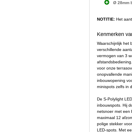
Ø 28mm b
NOTITIE:
Het aant
Kenmerken van 
Waarschijnlijk het
verschillende aant
vermogen van 3 wat
afstandsbediening.
voor onze terrasov
onopvallende manie
inbouwopening voo
minispots zelfs in
De S-Polylight LED
inbouwspots. Hij d
netsnoer met een E
maximaal 12 afzon
polige stekker voo
LED-spots. Met een