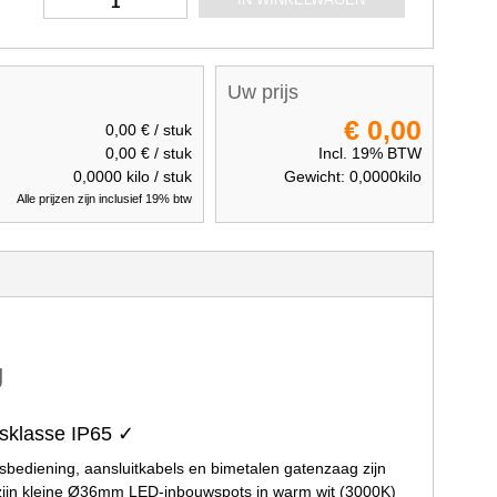
Uw prijs
€ 0,00
0,00 €
/ stuk
0,00 €
/ stuk
Incl. 19% BTW
0,0000
kilo / stuk
Gewicht:
0,0000
kilo
Alle prijzen zijn inclusief 19% btw
g
gsklasse IP65 ✓
sbediening, aansluitkabels en bimetalen gatenzaag zijn
it zijn kleine Ø36mm LED-inbouwspots in warm wit (3000K)