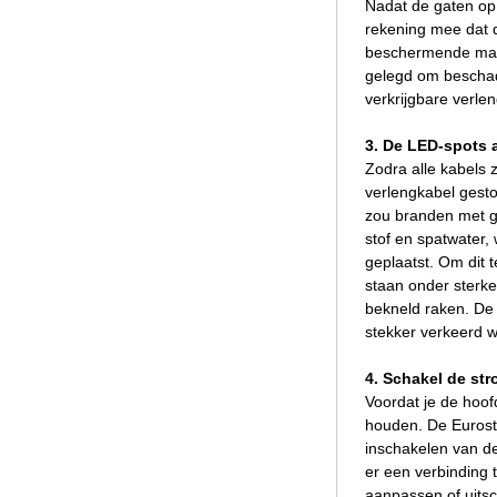
Nadat de gaten op
rekening mee dat d
beschermende mante
gelegd om beschadi
verkrijgbare verl
3. De LED-spots 
Zodra alle kabels 
verlengkabel gest
zou branden met ge
stof en spatwater,
geplaatst. Om dit t
staan onder sterke
bekneld raken. De 
stekker verkeerd w
4. Schakel de st
Voordat je de hoof
houden. De Euroste
inschakelen van d
er een verbinding 
aanpassen of uits