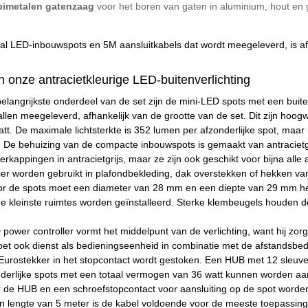
imetalen gatenzaag
voor het boren van gaten in aluminium, hout en 
al LED-inbouwspots en 5M aansluitkabels dat wordt meegeleverd, is afh
onze antracietkleurige LED-buitenverlichting
 belangrijkste onderdeel van de set zijn de mini-LED spots met een bu
allen meegeleverd, afhankelijk van de grootte van de set. Dit zijn h
t. De maximale lichtsterkte is 352 lumen per afzonderlijke spot, maa
 De behuizing van de compacte inbouwspots is gemaakt van antracietgri
erkappingen in antracietgrijs, maar ze zijn ook geschikt voor bijna al
r worden gebruikt in plafondbekleding, dak overstekken of hekken van 
r de spots moet een diameter van 28 mm en een diepte van 29 mm hebb
 de kleinste ruimtes worden geïnstalleerd. Sterke klembeugels houden de
 power controller vormt het middelpunt van de verlichting, want hij zo
oet ook dienst als bedieningseenheid in combinatie met de afstandsbed
urostekker in het stopcontact wordt gestoken. Een HUB met 12 sleuven
derlijke spots met een totaal vermogen van 36 watt kunnen worden aan
r de HUB en een schroefstopcontact voor aansluiting op de spot worden
 lengte van 5 meter is de kabel voldoende voor de meeste toepassinge