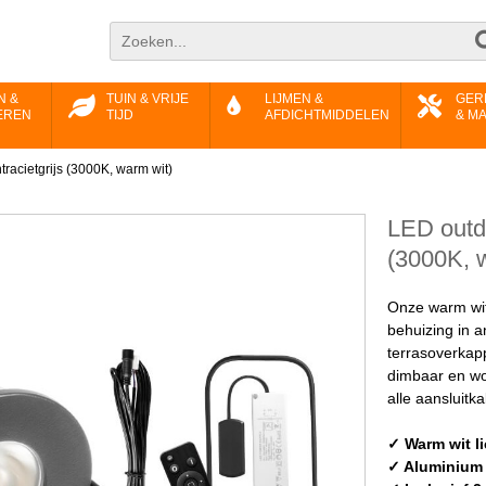
N &
TUIN & VRIJE
LIJMEN &
GER
EREN
TIJD
AFDICHTMIDDELEN
& M
racietgrijs (3000K, warm wit)
LED outdo
(3000K, 
Onze warm wit
behuizing in an
terrasoverkap
dimbaar en wo
alle aansluitka
✓ Warm wit li
✓ Aluminium 