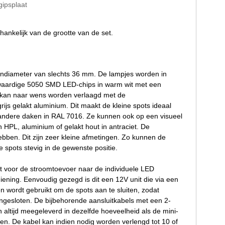
gipsplaat
ankelijk van de grootte van de set.
itendiameter van slechts 36 mm. De lampjes worden in
oogwaardige 5050 SMD LED-chips in warm wit met een
r kan naar wens worden verlaagd met de
js gelakt aluminium. Dit maakt de kleine spots ideaal
le andere daken in RAL 7016. Ze kunnen ook op een visueel
HPL, aluminium of gelakt hout in antraciet. De
en. Dit zijn zeer kleine afmetingen. Zo kunnen de
 spots stevig in de gewenste positie.
rgt voor de stroomtoevoer naar de individuele LED
iening. Eenvoudig gezegd is dit een 12V unit die via een
 wordt gebruikt om de spots aan te sluiten, zodat
gesloten. De bijbehorende aansluitkabels met een 2-
 altijd meegeleverd in dezelfde hoeveelheid als de mini-
n. De kabel kan indien nodig worden verlengd tot 10 of