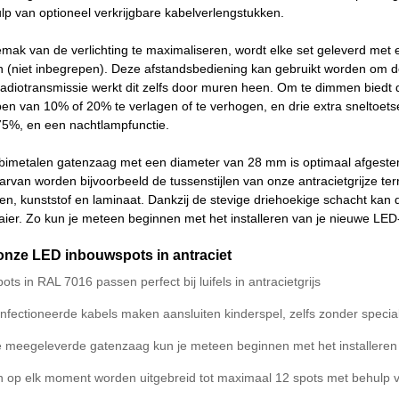
p van optioneel verkrijgbare kabelverlengstukken.
ak van de verlichting te maximaliseren, wordt elke set geleverd met 
n (niet inbegrepen). Deze afstandsbediening kan gebruikt worden om de 
radiotransmissie werkt dit zelfs door muren heen. Om te dimmen biedt 
pen van 10% of 20% te verlagen of te verhogen, en drie extra sneltoet
75%, en een nachtlampfunctie.
imetalen gatenzaag met een diameter van 28 mm is optimaal afgestemd 
rvan worden bijvoorbeeld de tussenstijlen van onze antracietgrijze t
ten, kunststof en laminaat. Dankzij de stevige driehoekige schacht ka
er. Zo kun je meteen beginnen met het installeren van je nieuwe LED-v
onze LED inbouwspots in antraciet
ts in RAL 7016 passen perfect bij luifels in antracietgrijs
nfectioneerde kabels maken aansluiten kinderspel, zelfs zonder special
e meegeleverde gatenzaag kun je meteen beginnen met het installeren
n op elk moment worden uitgebreid tot maximaal 12 spots met behulp