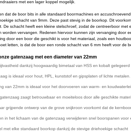
ndraaiers met een lager koppel mogelijk.
en dat de boor bits in alle standaard boormachines en accuschroevend
ehoekige schacht van 9mm. Deze past stevig in de boorkop. Dit voorkomt
ht. De schacht heeft een kleine stelschroef, zodat de centreerboor me
an worden vervangen. Redenen hiervoor kunnen zijn vervanging door ee
ging door een boor die geschikt is voor het materiaal, zoals een houtbo
moet letten, is dat de boor een ronde schacht van 6 mm heeft voor de b
onze gatenzaag met een diameter van 22mm
ijtvastheid dankzij hoogwaardig bimetaal van HSS en kobalt gelegeerd
ag is ideaal voor hout, HPL, kunststof en gipsplaten of lichte metalen.
ng van 22mm is ideaal voor het doorvoeren van warm- en koudwaterle
 gatenzaag zaagt betrouwbaar en moeiteloos door alle geschikte mater
kaar grijpende ontwerp van de grove snijkroon voorkomt dat de kernboor
en in het lichaam van de gatenzaag verwijderen snel boorspanen voor 
l met elke standaard boorkop dankzij de stevige driehoekige schacht