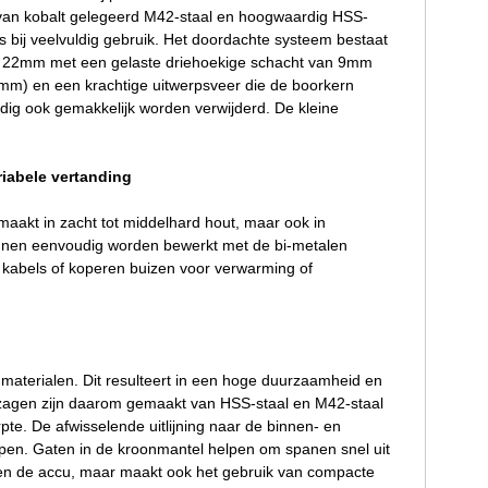
e van kobalt gelegeerd M42-staal en hoogwaardig HSS-
 bij veelvuldig gebruik. Het doordachte systeem bestaat
an 22mm met een gelaste driehoekige schacht van 9mm
6mm) en een krachtige uitwerpsveer die de boorkern
dig ook gemakkelijk worden verwijderd. De kleine
riabele vertanding
akt in zacht tot middelhard hout, maar ook in
 kunnen eenvoudig worden bewerkt met de bi-metalen
kabels of koperen buizen voor verwarming of
terialen. Dit resulteert in een hoge duurzaamheid en
zagen zijn daarom gemaakt van HSS-staal en M42-staal
pte. De afwisselende uitlijning naar de binnen- en
lopen. Gaten in de kroonmantel helpen om spanen snel uit
leen de accu, maar maakt ook het gebruik van compacte