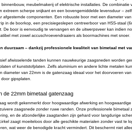
 binnenbouw, meubelmakerij of elektrische installaties. De combinati
en extreem scherpe snijkant en een bovengemiddelde levensduur – zelfs
kaar afgestemde componenten. Een robuuste boor met een diameter v
rip in de boorkop, een precisiegeslepen centreerboor van HSS-staal (
t. De boor is eenvoudig te vervangen en de uitwerpsveer kan indien no
atibel met zowel accuschroevendraaiers als boormachines met snoer.
 en duurzaam – dankzij professionele kwaliteit van bimetaal met va
ssief afwisselende tanden kunnen nauwkeurige zaagsneden worden gema
psplaten of kunststofplaten. Zelfs aluminium en andere lichte metalen
n diameter van 22mm is de gatenzaag ideaal voor het doorvoeren van 
 door gipsplaten.
n de 22mm bimetaal gatenzaag
ag wordt gekenmerkt door hoogwaardige afwerking en hoogwaardige ma
zuivere zaagsnede zonder ruwe randen. Onze professionele bimetaal 
ring, en de afzonderlijke zaagtanden zijn gehard voor langdurige scher
cirkel zaagt moeiteloos door alle geschikte materialen zonder vast te 
eren, wat weer de benodigde kracht vermindert. Dit beschermt niet al