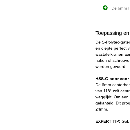
De 6mm HS
Toepassing en
De S-Polytec-gaten
en diepte perfect
wastafelkranen aan
haken of schroeve
worden gevoerd.
HSS-G boor voor 
De 6mm centerboor 
van 118° zelf cen
wegglijdt. Om een 
gekanteld. Dit pro
24mm.
EXPERT TIP:
Gebr