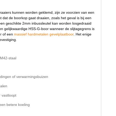
raaiers kunnen worden geklemd, zijn ze voorzien van een
 dat de boorkop gaat draaien, zoals het geval is bij een
t een geschikte 2mm inbussleutel kan worden losgedraaid
n gelijkwaardige HSS-G-boor wanneer de slijtagegrens is
or of een
massief hardmetalen gevelplaatboor
. Het enige
evestiging.
 M42-staal
idingen of verwarmingsbuizen
ialen
 vastloopt
een betere koeling