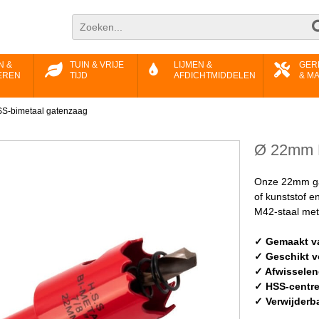
N &
TUIN & VRIJE
LIJMEN &
GER
EREN
TIJD
AFDICHTMIDDELEN
& M
S-bimetaal gatenzaag
Ø 22mm 
Onze 22mm gat
of kunststof e
M42-staal met 
✓ Gemaakt v
✓ Geschikt v
✓ Afwisselen
✓ HSS-centre
✓ Verwijderb