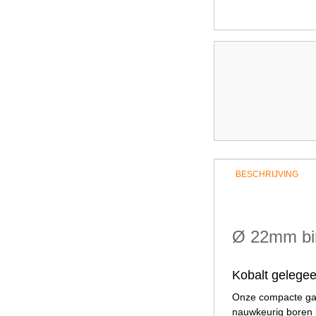
BESCHRIJVING
Ø 22mm bim
Kobalt gelege
Onze compacte gat
nauwkeurig boren 