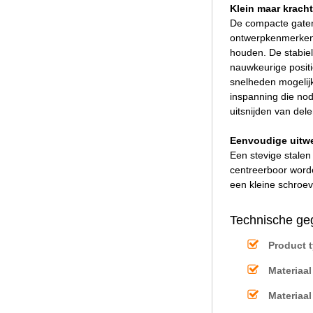
Klein maar kracht
De compacte gatenz
ontwerpkenmerken: 
houden. De stabie
nauwkeurige posit
snelheden mogelijk 
inspanning die nod
uitsnijden van del
Eenvoudige uitwe
Een stevige stalen
centreerboor worde
een kleine schroev
Technische ge
Product 
Materiaa
Materiaa