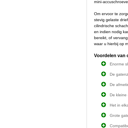
mini-accuschroeve
Om ervoor te zorg
stevig gelaste dri
cilindrische schac
en indien nodig k
bereikt, of vervan
waar u hierbij op 
Voordelen van 
Enorme sl
De gatenza
De afmeti
De kleine
Het in el
Grote gat
Compatibe