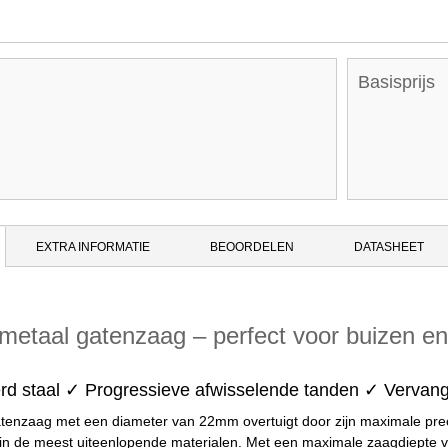
Basisprijs
EXTRA INFORMATIE
BEOORDELEN
DATASHEET
etaal gatenzaag – perfect voor buizen e
erd staal ✓ Progressieve afwisselende tanden ✓ Vervan
enzaag met een diameter van 22mm overtuigt door zijn maximale prec
in de meest uiteenlopende materialen. Met een maximale zaagdiepte va