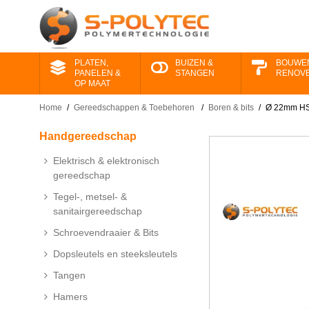
PLATEN,
BUIZEN &
BOUWE
PANELEN &
STANGEN
RENOV
OP MAAT
Home
/
Gereedschappen ​& Toebehoren
/
Boren & bits
/
Ø 22mm HS
Handgereedschap
Elektrisch & elektronisch
gereedschap
Tegel-, metsel- &
sanitairgereedschap
Schroevendraaier & Bits
Dopsleutels en steeksleutels
Tangen
Hamers