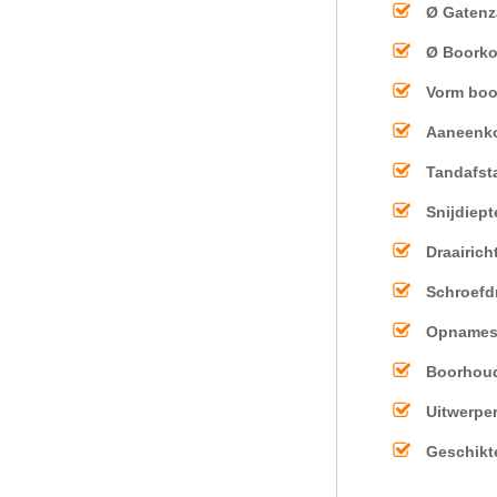
Ø Gaten
Ø Boork
Vorm boo
Aaneenk
Tandafst
Snijdiept
Draairich
Schroefd
Opnames
Boorhou
Uitwerpe
Geschikt