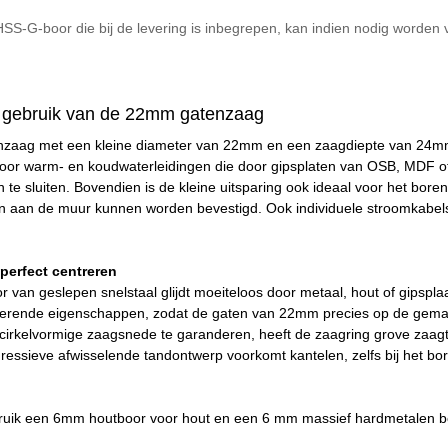
S-G-boor die bij de levering is inbegrepen, kan indien nodig worden
 gebruik van de 22mm gatenzaag
zaag met een kleine diameter van 22mm en een zaagdiepte van 24mm is 
 voor warm- en koudwaterleidingen die door gipsplaten van OSB, MDF o
 te sluiten. Bovendien is de kleine uitsparing ook ideaal voor het bo
n aan de muur kunnen worden bevestigd. Ook individuele stroomkabels
perfect centreren
van geslepen snelstaal glijdt moeiteloos door metaal, hout of gipspla
trerende eigenschappen, zodat de gaten van 22mm precies op de gema
cirkelvormige zaagsnede te garanderen, heeft de zaagring grove zaagt
gressieve afwisselende tandontwerp voorkomt kantelen, zelfs bij het b
uik een 6mm houtboor voor hout en een 6 mm massief hardmetalen bo