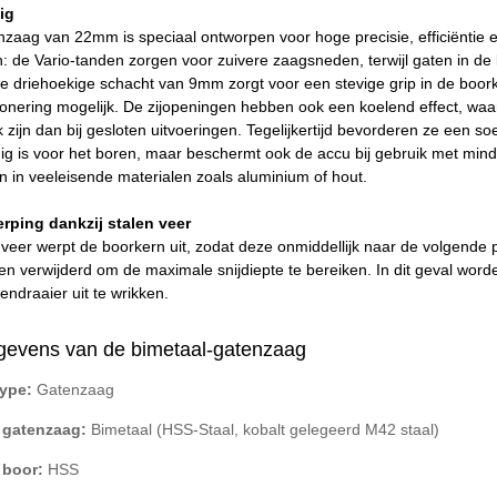
ig
aag van 22mm is speciaal ontworpen voor hoge precisie, efficiëntie e
de Vario-tanden zorgen voor zuivere zaagsneden, terwijl gaten in de 
le driehoekige schacht van 9mm zorgt voor een stevige grip in de boo
ionering mogelijk. De zijopeningen hebben ook een koelend effect, wa
zijn dan bij gesloten uitvoeringen. Tegelijkertijd bevorderen ze een so
ig is voor het boren, maar beschermt ook de accu bij gebruik met minde
en in veeleisende materialen zoals aluminium of hout.
rping dankzij stalen veer
 veer werpt de boorkern uit, zodat deze onmiddellijk naar de volgende 
n verwijderd om de maximale snijdiepte te bereiken. In dit geval word
endraaier uit te wrikken.
gevens van de bimetaal-gatenzaag
type:
Gatenzaag
l gatenzaag:
Bimetaal (HSS-Staal, kobalt gelegeerd M42 staal)
l boor:
HSS