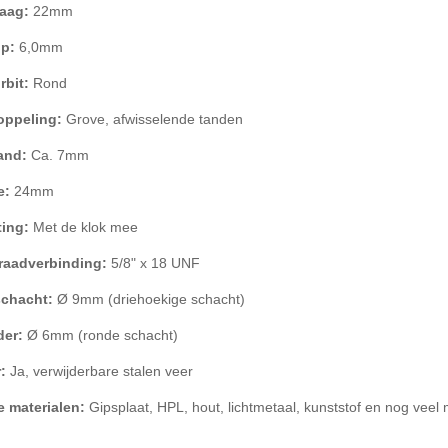
zaag:
22mm
op:
6,0mm
rbit:
Rond
oppeling:
Grove, afwisselende tanden
and:
Ca. 7mm
e:
24mm
ting:
Met de klok mee
raadverbinding:
5/8" x 18 UNF
chacht:
Ø 9mm (driehoekige schacht)
der:
Ø 6mm (ronde schacht)
r:
Ja, verwijderbare stalen veer
e materialen:
Gipsplaat, HPL, hout, lichtmetaal, kunststof en nog veel 