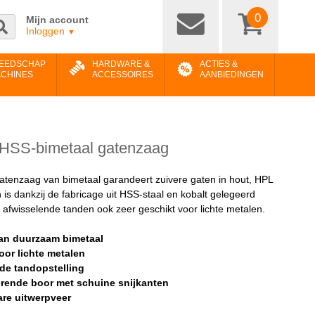
0
Mijn account
Inloggen
▼
EEDSCHAP
HARDWARE &
ACTIES &
ACHINES
ACCESSOIRES
AANBIEDINGEN
HSS-bimetaal gatenzaag
enzaag van bimetaal garandeert zuivere gaten in hout, HPL
n is dankzij de fabricage uit HSS-staal en kobalt gelegeerd
afwisselende tanden ook zeer geschikt voor lichte metalen.
an duurzaam bimetaal
oor lichte metalen
de tandopstelling
rende boor met schuine snijkanten
are uitwerpveer