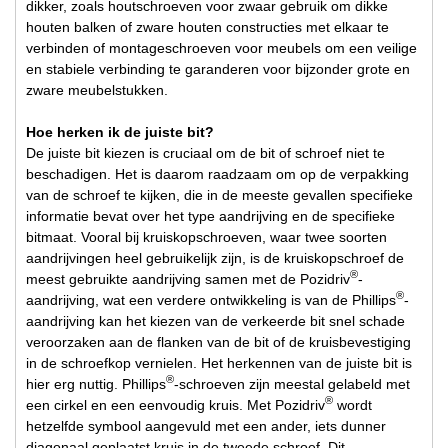
dikker, zoals houtschroeven voor zwaar gebruik om dikke
houten balken of zware houten constructies met elkaar te
verbinden of montageschroeven voor meubels om een veilige
en stabiele verbinding te garanderen voor bijzonder grote en
zware meubelstukken.
Hoe herken ik de juiste bit?
De juiste bit kiezen is cruciaal om de bit of schroef niet te
beschadigen. Het is daarom raadzaam om op de verpakking
van de schroef te kijken, die in de meeste gevallen specifieke
informatie bevat over het type aandrijving en de specifieke
bitmaat. Vooral bij kruiskopschroeven, waar twee soorten
aandrijvingen heel gebruikelijk zijn, is de kruiskopschroef de
®
meest gebruikte aandrijving samen met de Pozidriv
-
®
aandrijving, wat een verdere ontwikkeling is van de Phillips
-
aandrijving kan het kiezen van de verkeerde bit snel schade
veroorzaken aan de flanken van de bit of de kruisbevestiging
in de schroefkop vernielen. Het herkennen van de juiste bit is
®
hier erg nuttig. Phillips
-schroeven zijn meestal gelabeld met
®
een cirkel en een eenvoudig kruis. Met Pozidriv
wordt
hetzelfde symbool aangevuld met een ander, iets dunner
diagonaal geplaatst kruis in de tweede schroef. Dit