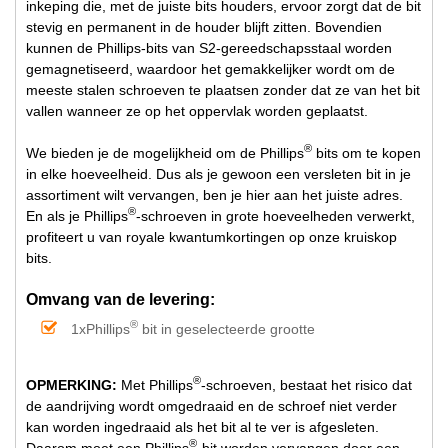
inkeping die, met de juiste bits houders, ervoor zorgt dat de bit
stevig en permanent in de houder blijft zitten. Bovendien
kunnen de Phillips-bits van S2-gereedschapsstaal worden
gemagnetiseerd, waardoor het gemakkelijker wordt om de
meeste stalen schroeven te plaatsen zonder dat ze van het bit
vallen wanneer ze op het oppervlak worden geplaatst.
®
We bieden je de mogelijkheid om de Phillips
bits om te kopen
in elke hoeveelheid. Dus als je gewoon een versleten bit in je
assortiment wilt vervangen, ben je hier aan het juiste adres.
®
En als je Phillips
-schroeven in grote hoeveelheden verwerkt,
profiteert u van royale kwantumkortingen op onze kruiskop
bits.
Omvang van de levering:
®
1xPhillips
bit in geselecteerde grootte
®
OPMERKING:
Met Phillips
-schroeven, bestaat het risico dat
de aandrijving wordt omgedraaid en de schroef niet verder
kan worden ingedraaid als het bit al te ver is afgesleten.
®
Daarom moet een Phillips
-bit worden vervangen door een