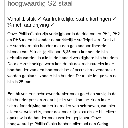
hoogwaardig S2-staal
Vanaf 1 stuk ✓ Aantrekkelijke staffelkortingen ✓
¼ inch aandrijving ✓
®
Onze Phillips
-bits zijn verkrijgbaar in de drie maten PH1, PH2
en PH3 tegen bijzonder aantrekkelijke staffelprijzen. Dankzij
de standaard bits houder met een gestandaardiseerde
bitmaat van ¼ inch (gelijk aan 6,35 mm) kunnen de bits
gebruikt worden in alle in de handel verkrijgbare bits houders.
Door de zeshoekige vorm kan de bit ook rechtstreeks in de
boorhouder van een boormachine of accuschroevendraaier
worden geplaatst zonder bits houder. De totale lengte van de
bits is 25 mm.
Een bit van een schroevendraaier moet goed en stevig in de
bits houder passen zodat hij niet vast komt te zitten in de
schroefaandrijving na het indraaien van schroeven, wat niet
alleen vervelend is, maar ook meer tijd kost als de bit telkens
opnieuw in de houder moet worden geplaatst. Onze
®
hoogwaardige Phillips
-bits hebben allemaal een C-ring