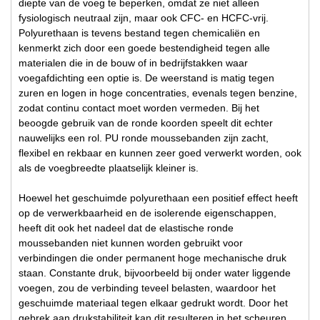
diepte van de voeg te beperken, omdat ze niet alleen
fysiologisch neutraal zijn, maar ook CFC- en HCFC-vrij.
Polyurethaan is tevens bestand tegen chemicaliën en
kenmerkt zich door een goede bestendigheid tegen alle
materialen die in de bouw of in bedrijfstakken waar
voegafdichting een optie is. De weerstand is matig tegen
zuren en logen in hoge concentraties, evenals tegen benzine,
zodat continu contact moet worden vermeden. Bij het
beoogde gebruik van de ronde koorden speelt dit echter
nauwelijks een rol. PU ronde moussebanden zijn zacht,
flexibel en rekbaar en kunnen zeer goed verwerkt worden, ook
als de voegbreedte plaatselijk kleiner is.
Hoewel het geschuimde polyurethaan een positief effect heeft
op de verwerkbaarheid en de isolerende eigenschappen,
heeft dit ook het nadeel dat de elastische ronde
moussebanden niet kunnen worden gebruikt voor
verbindingen die onder permanent hoge mechanische druk
staan. Constante druk, bijvoorbeeld bij onder water liggende
voegen, zou de verbinding teveel belasten, waardoor het
geschuimde materiaal tegen elkaar gedrukt wordt. Door het
gebrek aan drukstabiliteit kan dit resulteren in het scheuren