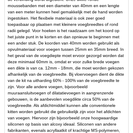
moussebanden met een diameter van 40mm en een lengte
van een meter kunnen heel gemakkelijk met de hand worden
ingestoken. Het flexibele materiaal is ook zeer goed
toepasbaar op plaatsen met kleinere voegbreedtes of rond
radii gelegd. Voor hoeken is het raadzaam om het koord op
het juiste punt in te korten en dan opnieuw te beginnen met
een ander stuk. De koorden van 40mm worden gebruikt als
opvulmateriaal voor voegen tussen 25mm en 35mm breed. In
het geval van de voegdiepte moet ervoor gezorgd worden dat
deze minimaal 60mm is, omdat er voor zulke brede voegen
een dikte is van ca. 12mm - 18mm, die moet worden gekozen
afhankelijk van de voegbreedte. Bij vloervoegen dient de dikte
van de kit na uitharding 60% - 100% van de voegbreedte te
zijn. Voor alle andere voegen, bijvoorbeeld
muuraansluitvoegen of dilatatievoegen in aangrenzende
gebouwen, is de aanbevolen voegdikte circa 50% van de
voegbreedte. Als afdichtmiddel kunnen alle conventionele
kitten worden gebruikt die gebruikelijk zijn voor het afdichten
van voegen. Hiervoor zijn bijvoorbeeld onze hoogwaardige
siliconen op basis van alcoxy ideaal. Siliconen van andere
fabrikanten, evenals acryllaatkit of krachtige MS-polymeren,