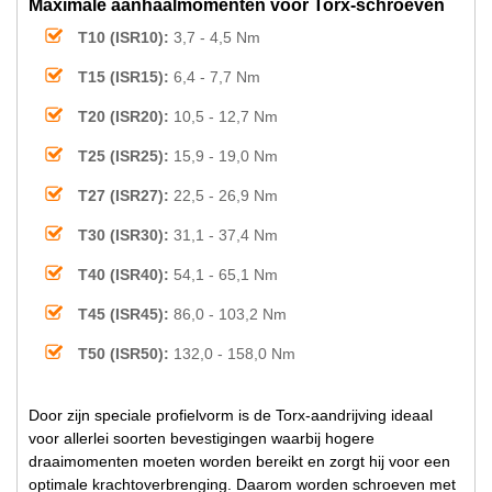
Maximale aanhaalmomenten voor Torx-schroeven
T10 (ISR10):
3,7 - 4,5 Nm
T15 (ISR15):
6,4 - 7,7 Nm
T20 (ISR20):
10,5 - 12,7 Nm
T25 (ISR25):
15,9 - 19,0 Nm
T27 (ISR27):
22,5 - 26,9 Nm
T30 (ISR30):
31,1 - 37,4 Nm
T40 (ISR40):
54,1 - 65,1 Nm
T45 (ISR45):
86,0 - 103,2 Nm
T50 (ISR50):
132,0 - 158,0 Nm
Door zijn speciale profielvorm is de Torx-aandrijving ideaal
voor allerlei soorten bevestigingen waarbij hogere
draaimomenten moeten worden bereikt en zorgt hij voor een
optimale krachtoverbrenging. Daarom worden schroeven met