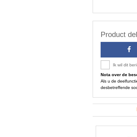
Product de
Ik wil dit b
Nota over de be
Als u de deelfunct
desbetreffende soc