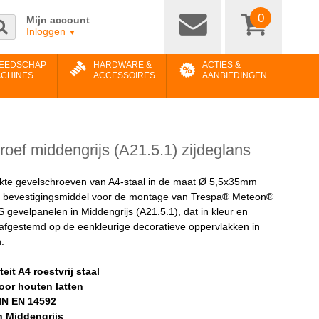
0
Mijn account
Inloggen
▼
EEDSCHAP
HARDWARE &
ACTIES &
ACHINES
ACCESSOIRES
AANBIEDINGEN
oef middengrijs (A21.5.1) zijdeglans
kte gevelschroeven van A4-staal in de maat Ø 5,5x35mm
n bevestigingsmiddel voor de montage van Trespa® Meteon®
evelpanelen in Middengrijs (A21.5.1), dat in kleur en
 afgestemd op de eenkleurige decoratieve oppervlakken in
.
eit A4 roestvrij staal
oor houten latten
IN EN 14592
n Middengrijs