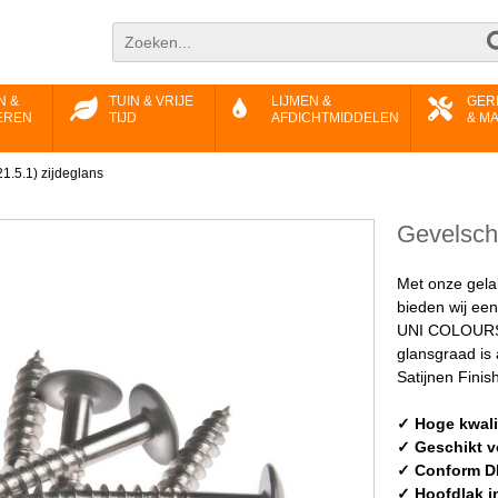
N &
TUIN & VRIJE
LIJMEN &
GER
EREN
TIJD
AFDICHTMIDDELEN
& M
1.5.1) zijdeglans
Gevelschr
Met onze gela
bieden wij ee
UNI COLOURS g
glansgraad is
Satijnen Finish
✓ Hoge kwalit
✓ Geschikt v
✓ Conform D
✓ Hoofdlak i