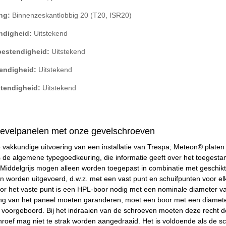
ng:
Binnenzeskantlobbig 20 (T20, ISR20)
ndigheid:
Uitstekend
bestendigheid:
Uitstekend
endigheid:
Uitstekend
tendigheid:
Uitstekend
evelpanelen met onze gevelschroeven
 vakkundige uitvoering van een installatie van Trespa; Meteon® platen
s de algemene typegoedkeuring, die informatie geeft over het toegest
 Middelgrijs mogen alleen worden toegepast in combinatie met geschi
 worden uitgevoerd, d.w.z. met een vast punt en schuifpunten voor elk
oor het vaste punt is een HPL-boor nodig met een nominale diameter v
ting van het paneel moeten garanderen, moet een boor met een diamet
 voorgeboord. Bij het indraaien van de schroeven moeten deze recht d
roef mag niet te strak worden aangedraaid. Het is voldoende als de sch