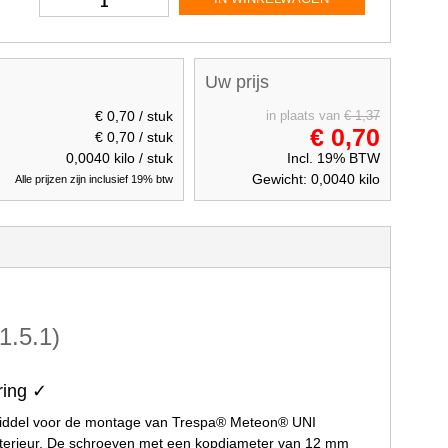
Uw prijs
€ 0,70
/ stuk
in plaats van
€ 1,37
€ 0,70
€ 0,70
/ stuk
0,0040
kilo / stuk
Incl. 19% BTW
Gewicht:
0,0040
kilo
Alle prijzen zijn inclusief 19% btw
1.5.1)
ring ✓
middel voor de montage van Trespa® Meteon® UNI
xterieur. De schroeven met een kopdiameter van 12 mm