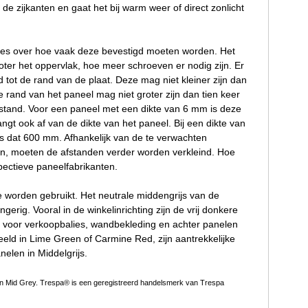
e zijkanten en gaat het bij warm weer of direct zonlicht
ties over hoe vaak deze bevestigd moeten worden. Het
oter het oppervlak, hoe meer schroeven er nodig zijn. Er
ot de rand van de plaat. Deze mag niet kleiner zijn dan
rand van het paneel mag niet groter zijn dan tien keer
fstand. Voor een paneel met een dikte van 6 mm is deze
gt ook af van de dikte van het paneel. Bij een dikte van
s dat 600 mm. Afhankelijk van de te verwachten
elen, moeten de afstanden verder worden verkleind. Hoe
pectieve paneelfabrikanten.
e worden gebruikt. Het neutrale middengrijs van de
ngerig. Vooral in de winkelinrichting zijn de vrij donkere
kt voor verkoopbalies, wandbekleding en achter panelen
eeld in Lime Green of Carmine Red, zijn aantrekkelijke
nelen in Middelgrijs.
n Mid Grey. Trespa® is een geregistreerd handelsmerk van Trespa