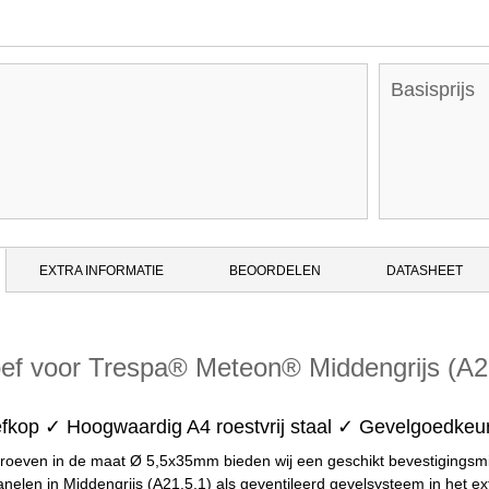
Basisprijs
EXTRA INFORMATIE
BEOORDELEN
DATASHEET
ef voor Trespa® Meteon® Middengrijs (A2
efkop ✓ Hoogwaardig A4 roestvrij staal ✓ Gevelgoedkeu
roeven in de maat Ø 5,5x35mm bieden wij een geschikt bevestigings
len in Middengrijs (A21.5.1) als geventileerd gevelsysteem in het e