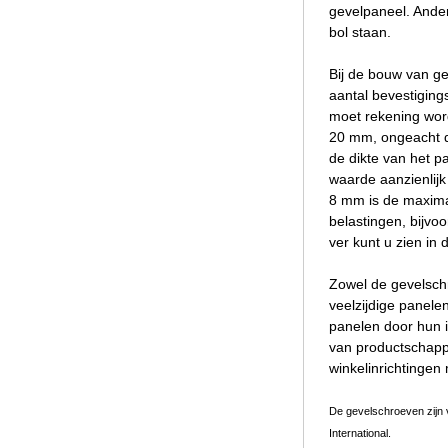
gevelpaneel. Ander
bol staan.
Bij de bouw van ge
aantal bevestiging
moet rekening word
20 mm, ongeacht de
de dikte van het p
waarde aanzienlijk
8 mm is de maxima
belastingen, bijvo
ver kunt u zien in
Zowel de gevelschr
veelzijdige panelen
panelen door hun i
van productschappe
winkelinrichtingen 
De gevelschroeven zijn
International.