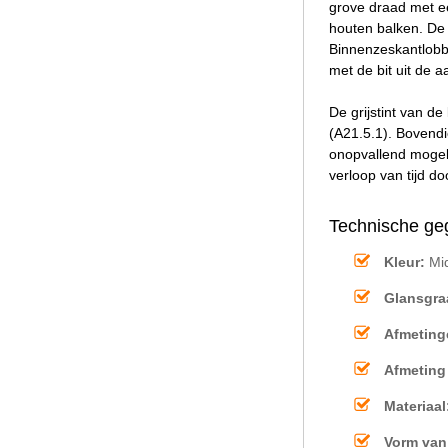
grove draad met e
houten balken. De
Binnenzeskantlobbi
met de bit uit de a
De grijstint van 
(A21.5.1). Bovendi
onopvallend mogeli
verloop van tijd d
Technische ge
Kleur:
Mid
Glansgra
Afmeting
Afmeting
Materiaal
Vorm van