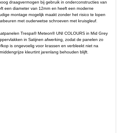
oog draagvermogen bij gebruik in onderconstructies van
heeft een diameter van 12mm en heeft een moderne
udige montage mogelijk maakt zonder het risico te lopen
kan gebeuren met ouderwetse schroeven met kruisgleuf.
minaatpanelen Trespa® Meteon® UNI COLOURS in Mid Grey
ppervlakken in Satijnen afwerking, zodat de panelen zo
fkop is ongevoelig voor krassen en verbleekt niet na
iddengrijze kleurtint jarenlang behouden blijft.