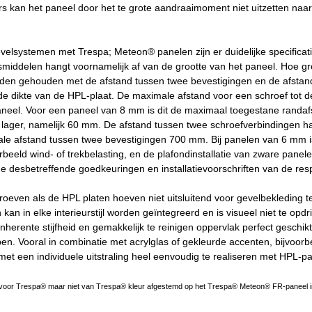
s kan het paneel door het te grote aandraaimoment niet uitzetten naar d
velsystemen met Trespa; Meteon® panelen zijn er duidelijke specifica
smiddelen hangt voornamelijk af van de grootte van het paneel. Hoe gr
en gehouden met de afstand tussen twee bevestigingen en de afstand t
 dikte van de HPL-plaat. De maximale afstand voor een schroef tot de 
aneel. Voor een paneel van 8 mm is dit de maximaal toegestane randa
 lager, namelijk 60 mm. De afstand tussen twee schroefverbindingen han
le afstand tussen twee bevestigingen 700 mm. Bij panelen van 6 mm i
orbeeld wind- of trekbelasting, en de plafondinstallatie van zware pan
 de desbetreffende goedkeuringen en installatievoorschriften van de res
oeven als de HPL platen hoeven niet uitsluitend voor gevelbekleding t
 kan in elke interieurstijl worden geïntegreerd en is visueel niet te opdri
nherente stijfheid en gemakkelijk te reinigen oppervlak perfect geschi
n. Vooral in combinatie met acrylglas of gekleurde accenten, bijvoorb
met een individuele uitstraling heel eenvoudig te realiseren met HPL-pa
 voor Trespa® maar niet van Trespa® kleur afgestemd op het Trespa® Meteon® FR-paneel i