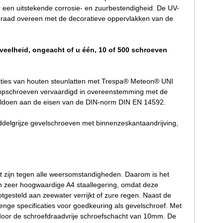
r een uitstekende corrosie- en zuurbestendigheid. De UV-
sgraad overeen met de decoratieve oppervlakken van de
veelheid, ongeacht of u één, 10 of 500 schroeven
cties van houten steunlatten met Trespa® Meteon® UNI
kopschroeven vervaardigd in overeenstemming met de
voldoen aan de eisen van de DIN-norm DIN EN 14592.
delgrijze gevelschroeven met binnenzeskantaandrijving,
t zijn tegen alle weersomstandigheden. Daarom is het
een zeer hoogwaardige A4 staallegering, omdat deze
tgesteld aan zeewater verrijkt of zure regen. Naast de
enge specificaties voor goedkeuring als gevelschroef. Met
 door de schroefdraadvrije schroefschacht van 10mm. De