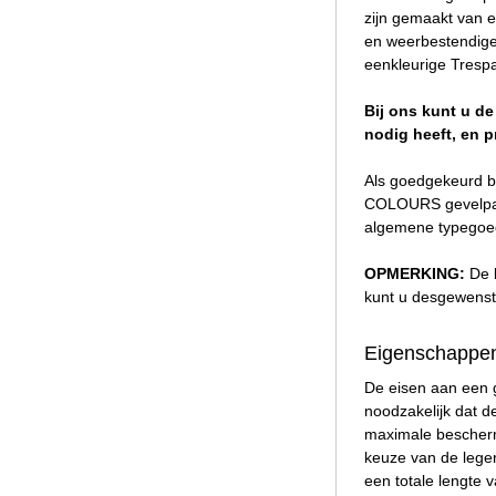
zijn gemaakt van e
en weerbestendige
eenkleurige Trespa
Bij ons kunt u d
nodig heeft, en p
Als goedgekeurd b
COLOURS gevelpane
algemene typegoed
OPMERKING:
De 
kunt u desgewenst 
Eigenschappen
De eisen aan een 
noodzakelijk dat d
maximale beschermi
keuze van de leger
een totale lengte