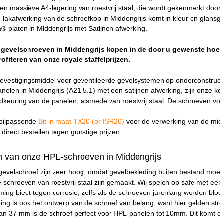
en massieve A4-legering van roestvrij staal, die wordt gekenmerkt doo
 lakafwerking van de schroefkop in Middengrijs komt in kleur en glan
® platen in Middengrijs met Satijnen afwerking.
e gevelschroeven in Middengrijs kopen in de door u gewenste hoe
rofiteren van onze royale staffelprijzen.
evestigingsmiddel voor geventileerde gevelsystemen op onderconstru
len in Middengrijs (A21.5.1) met een satijnen afwerking, zijn onze 
keuring van de panelen, alsmede van roestvrij staal. De schroeven 
bijpassende
Bit in maat TX20 (or ISR20)
voor de verwerking van de mid
direct bestellen tegen gunstige prijzen.
 van onze HPL-schroeven in Middengrijs
gevelschroef zijn zeer hoog, omdat gevelbekleding buiten bestand moe
e schroeven van roestvrij staal zijn gemaakt. Wij spelen op safe met 
ng biedt tegen corrosie, zelfs als de schroeven jarenlang worden bloo
ing is ook het ontwerp van de schroef van belang, want hier gelden str
 van 37 mm is de schroef perfect voor HPL-panelen tot 10mm. Dit komt