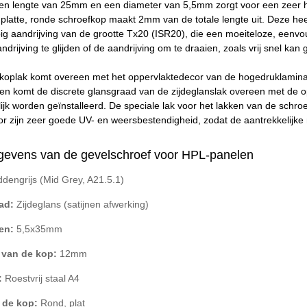
en lengte van 25mm en een diameter van 5,5mm zorgt voor een zeer h
 platte, ronde schroefkop maakt 2mm van de totale lengte uit. Deze 
g aandrijving van de grootte Tx20 (ISR20), die een moeiteloze, eenvo
andrijving te glijden of de aandrijving om te draaien, zoals vrij snel 
de koplak komt overeen met het oppervlaktedecor van de hogedrukla
en komt de discrete glansgraad van de zijdeglanslak overeen met de o
jk worden geïnstalleerd. De speciale lak voor het lakken van de schroe
oor zijn zeer goede UV- en weersbestendigheid, zodat de aantrekkelijke m
gevens van de gevelschroef voor HPL-panelen
dengrijs (Mid Grey, A21.5.1)
ad:
Zijdeglans (satijnen afwerking)
en:
5,5x35mm
 van de kop:
12mm
:
Roestvrij staal A4
 de kop:
Rond, plat