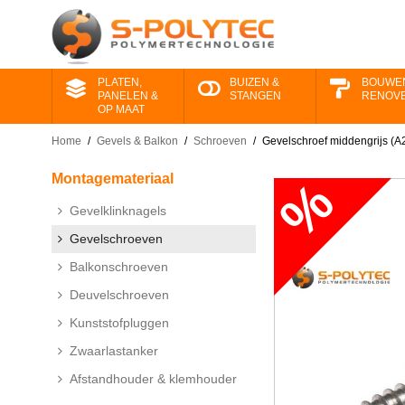
PLATEN,
BUIZEN &
BOUWE
PANELEN &
STANGEN
RENOV
OP MAAT
Home
/
Gevels & Balkon
/
Schroeven
/
Gevelschroef middengrijs (A2
Montage​materiaal
Gevelklinknagels
Gevelschroeven
Balkonschroeven
Deuvelschroeven
Kunststofpluggen
Zwaarlastanker
Afstandhouder & klemhouder