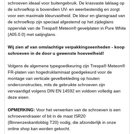
schroeven ideaal voor buitengebruik. De krasvaste laklaag op
de schroefkop is bovendien UV- en weerbestendig en zorgt
voor een maximale kleurvastheid. De kleur en glansgraad van
de schroefkop zijn speciaal afgestemd op het zijdeglans
oppervlak van de Trespa® Meteon® gevelplaten in Pure White
(A05.0.0) met satijnglans.
Wij zien af van omslachtige verpakkingseenheden - koop
schroeven in de door u gewenste hoeveelheid!
Volgens de algemene typegoedkeuring zijn Trespa® Meteon®
FR-platen van hogedruklaminaat goedgekeurd voor de
montage van verticale gevelbekleding op houten
onderconstructies, mits de gebruikte schroeven zijn
vervaardigd volgens DIN EN 14592 en voldoen volledig aan
deze eisen.
OPMERKING:
Voor het verwerken van de schroeven is een
schroevendraaier of bit in de maat ISR20
(Binnenzeskantlobbig T20) nodig, die afzonderlijk in onze
online shop kan worden gekocht.