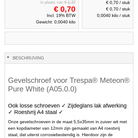
€ 0,70
/ stuk
in plaats van
€ 1,37
€ 0,70
€ 0,70
/ stuk
Incl. 19% BTW
0,0040
kilo / stuk
Gewicht:
0,0040
kilo
BESCHRIJVING
Gevelschroef voor Trespa® Meteon®
Pure White (A05.0.0)
Ook losse schroeven ✓ Zijdeglans lak afwerking
✓ Roestvrij A4 staal ✓
Onze gevelschroeven in de maat 5,5x35mm in zuiver wit met
een kopdiameter van 12mm zijn gemaakt van A4 roestvrij
staal, dat uiterst corrosiebestendig is. Hierdoor zijn de