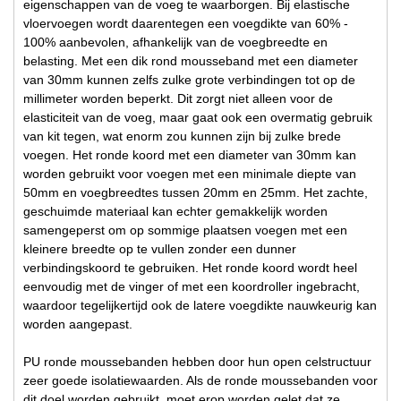
eigenschappen van de voeg te waarborgen. Bij elastische
vloervoegen wordt daarentegen een voegdikte van 60% -
100% aanbevolen, afhankelijk van de voegbreedte en
belasting. Met een dik rond mousseband met een diameter
van 30mm kunnen zelfs zulke grote verbindingen tot op de
millimeter worden beperkt. Dit zorgt niet alleen voor de
elasticiteit van de voeg, maar gaat ook een overmatig gebruik
van kit tegen, wat enorm zou kunnen zijn bij zulke brede
voegen. Het ronde koord met een diameter van 30mm kan
worden gebruikt voor voegen met een minimale diepte van
50mm en voegbreedtes tussen 20mm en 25mm. Het zachte,
geschuimde materiaal kan echter gemakkelijk worden
samengeperst om op sommige plaatsen voegen met een
kleinere breedte op te vullen zonder een dunner
verbindingskoord te gebruiken. Het ronde koord wordt heel
eenvoudig met de vinger of met een koordroller ingebracht,
waardoor tegelijkertijd ook de latere voegdikte nauwkeurig kan
worden aangepast.
PU ronde moussebanden hebben door hun open celstructuur
zeer goede isolatiewaarden. Als de ronde moussebanden voor
dit doel worden gebruikt, moet erop worden gelet dat ze