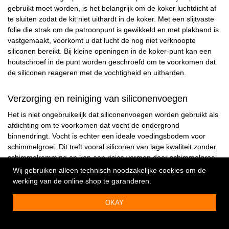
gebruikt moet worden, is het belangrijk om de koker luchtdicht af
te sluiten zodat de kit niet uithardt in de koker. Met een slijtvaste
folie die strak om de patroonpunt is gewikkeld en met plakband is
vastgemaakt, voorkomt u dat lucht de nog niet verknoopte
siliconen bereikt. Bij kleine openingen in de koker-punt kan een
houtschroef in de punt worden geschroefd om te voorkomen dat
de siliconen reageren met de vochtigheid en uitharden.
Verzorging en reiniging van siliconenvoegen
Het is niet ongebruikelijk dat siliconenvoegen worden gebruikt als
afdichting om te voorkomen dat vocht de ondergrond
binnendringt. Vocht is echter een ideale voedingsbodem voor
schimmelgroei. Dit treft vooral siliconen van lage kwaliteit zonder
schimmelremming en kan een risico vormen door schimmelgroei.
Zowel wat betreft de strakheid van de voeg als voor uw
Wij gebruiken alleen technisch noodzakelijke cookies om de
gezondheid, want schimmelsporen kunnen allergieën en astma
werking van de online shop te garanderen.
veroorzaken. In de meeste gevallen moeten de aangetaste
siliconenvoegen volledig worden vernieuwd, wat een behoorlijke
OKAY
inspanning is. Al onze siliconen hebben schimmelwerende
eigenschappen, maar als ze niet regelmatig of niet