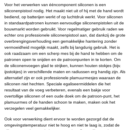
Voor het verwerken van ééncomponent siliconen is een
siliconenpistool nodig. Het maakt niet uit of hij met de hand wordt
bediend, op batterijen werkt of op luchtdruk werkt. Voor siliconen
in standaardpatronen kunnen eenvoudige siliconenpistolen uit de
bouwmarkt worden gebruikt. Voor regelmatiger gebruik raden we
echter ons professionele siliconenpistool aan, dat dankzij de grote
overbrengingsverhouding een gemakkelijke hantering zonder
vermoeidheid mogelijk maakt, zelfs bij langdurig gebruik. Het is
ook raadzaam om een scherp mes bij de hand te hebben om de
patronen open te snijden en de patroonpunten in te korten. Om
de siliconenvoegen glad te strijken, kunnen houten stokjes (bijv.
ijsstokjes) in verschillende maten en radiussen erg handig zijn. Als
alternatief zijn er ook professionele plamuurmesjes waaraan de
siliconen niet hechten. Speciale egaliseermiddelen die het
resultaat van de voeg verbeteren, evenals een bakje voor
overtollige siliconen of een oude doek om de patroon-punt, het
plamuurmes of de handen schoon te maken, maken ook het
verzegelen veel gemakkelijker.
Ook voor verwerking dient ervoor te worden gezorgd dat de
omgevingstemperatuur niet te hoog en niet te laag is, zodat de