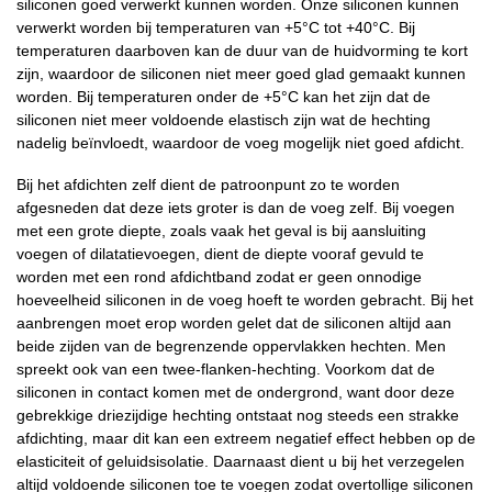
siliconen goed verwerkt kunnen worden. Onze siliconen kunnen
verwerkt worden bij temperaturen van +5°C tot +40°C. Bij
temperaturen daarboven kan de duur van de huidvorming te kort
zijn, waardoor de siliconen niet meer goed glad gemaakt kunnen
worden. Bij temperaturen onder de +5°C kan het zijn dat de
siliconen niet meer voldoende elastisch zijn wat de hechting
nadelig beïnvloedt, waardoor de voeg mogelijk niet goed afdicht.
Bij het afdichten zelf dient de patroonpunt zo te worden
afgesneden dat deze iets groter is dan de voeg zelf. Bij voegen
met een grote diepte, zoals vaak het geval is bij aansluiting
voegen of dilatatievoegen, dient de diepte vooraf gevuld te
worden met een rond afdichtband zodat er geen onnodige
hoeveelheid siliconen in de voeg hoeft te worden gebracht. Bij het
aanbrengen moet erop worden gelet dat de siliconen altijd aan
beide zijden van de begrenzende oppervlakken hechten. Men
spreekt ook van een twee-flanken-hechting. Voorkom dat de
siliconen in contact komen met de ondergrond, want door deze
gebrekkige driezijdige hechting ontstaat nog steeds een strakke
afdichting, maar dit kan een extreem negatief effect hebben op de
elasticiteit of geluidsisolatie. Daarnaast dient u bij het verzegelen
altijd voldoende siliconen toe te voegen zodat overtollige siliconen