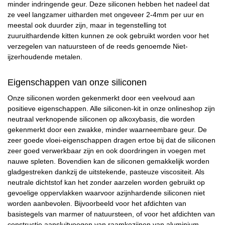
minder indringende geur. Deze siliconen hebben het nadeel dat
ze veel langzamer uitharden met ongeveer 2-4mm per uur en
meestal ook duurder zijn, maar in tegenstelling tot
zuuruithardende kitten kunnen ze ook gebruikt worden voor het
verzegelen van natuursteen of de reeds genoemde Niet-
ijzerhoudende metalen.
Eigenschappen van onze siliconen
Onze siliconen worden gekenmerkt door een veelvoud aan
positieve eigenschappen. Alle siliconen-kit in onze onlineshop zijn
neutraal verknopende siliconen op alkoxybasis, die worden
gekenmerkt door een zwakke, minder waarneembare geur. De
zeer goede vloei-eigenschappen dragen ertoe bij dat de siliconen
zeer goed verwerkbaar zijn en ook doordringen in voegen met
nauwe spleten. Bovendien kan de siliconen gemakkelijk worden
gladgestreken dankzij de uitstekende, pasteuze viscositeit. Als
neutrale dichtstof kan het zonder aarzelen worden gebruikt op
gevoelige oppervlakken waarvoor azijnhardende siliconen niet
worden aanbevolen. Bijvoorbeeld voor het afdichten van
basistegels van marmer of natuursteen, of voor het afdichten van
constructie aansluitvoegen van raamkozijnen van aluminium.