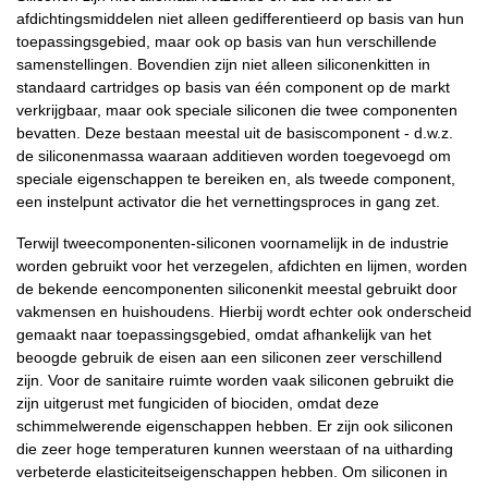
afdichtingsmiddelen niet alleen gedifferentieerd op basis van hun
toepassingsgebied, maar ook op basis van hun verschillende
samenstellingen. Bovendien zijn niet alleen siliconenkitten in
standaard cartridges op basis van één component op de markt
verkrijgbaar, maar ook speciale siliconen die twee componenten
bevatten. Deze bestaan meestal uit de basiscomponent - d.w.z.
de siliconenmassa waaraan additieven worden toegevoegd om
speciale eigenschappen te bereiken en, als tweede component,
een instelpunt activator die het vernettingsproces in gang zet.
Terwijl tweecomponenten-siliconen voornamelijk in de industrie
worden gebruikt voor het verzegelen, afdichten en lijmen, worden
de bekende eencomponenten siliconenkit meestal gebruikt door
vakmensen en huishoudens. Hierbij wordt echter ook onderscheid
gemaakt naar toepassingsgebied, omdat afhankelijk van het
beoogde gebruik de eisen aan een siliconen zeer verschillend
zijn. Voor de sanitaire ruimte worden vaak siliconen gebruikt die
zijn uitgerust met fungiciden of biociden, omdat deze
schimmelwerende eigenschappen hebben. Er zijn ook siliconen
die zeer hoge temperaturen kunnen weerstaan of na uitharding
verbeterde elasticiteitseigenschappen hebben. Om siliconen in