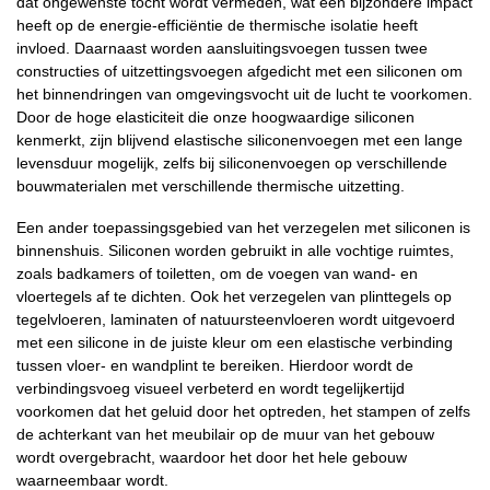
dat ongewenste tocht wordt vermeden, wat een bijzondere impact
heeft op de energie-efficiëntie de thermische isolatie heeft
invloed. Daarnaast worden aansluitingsvoegen tussen twee
constructies of uitzettingsvoegen afgedicht met een siliconen om
het binnendringen van omgevingsvocht uit de lucht te voorkomen.
Door de hoge elasticiteit die onze hoogwaardige siliconen
kenmerkt, zijn blijvend elastische siliconenvoegen met een lange
levensduur mogelijk, zelfs bij siliconenvoegen op verschillende
bouwmaterialen met verschillende thermische uitzetting.
Een ander toepassingsgebied van het verzegelen met siliconen is
binnenshuis. Siliconen worden gebruikt in alle vochtige ruimtes,
zoals badkamers of toiletten, om de voegen van wand- en
vloertegels af te dichten. Ook het verzegelen van plinttegels op
tegelvloeren, laminaten of natuursteenvloeren wordt uitgevoerd
met een silicone in de juiste kleur om een elastische verbinding
tussen vloer- en wandplint te bereiken. Hierdoor wordt de
verbindingsvoeg visueel verbeterd en wordt tegelijkertijd
voorkomen dat het geluid door het optreden, het stampen of zelfs
de achterkant van het meubilair op de muur van het gebouw
wordt overgebracht, waardoor het door het hele gebouw
waarneembaar wordt.