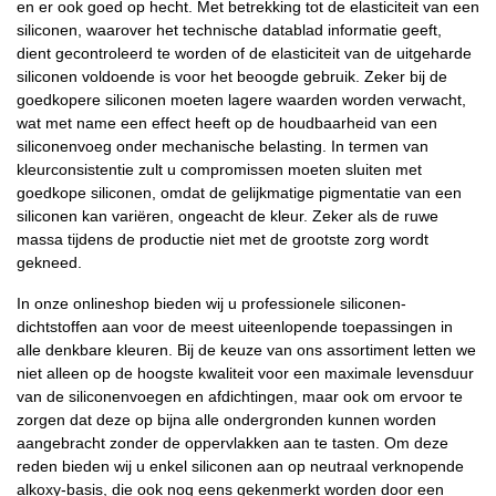
en er ook goed op hecht. Met betrekking tot de elasticiteit van een
siliconen, waarover het technische datablad informatie geeft,
dient gecontroleerd te worden of de elasticiteit van de uitgeharde
siliconen voldoende is voor het beoogde gebruik. Zeker bij de
goedkopere siliconen moeten lagere waarden worden verwacht,
wat met name een effect heeft op de houdbaarheid van een
siliconenvoeg onder mechanische belasting. In termen van
kleurconsistentie zult u compromissen moeten sluiten met
goedkope siliconen, omdat de gelijkmatige pigmentatie van een
siliconen kan variëren, ongeacht de kleur. Zeker als de ruwe
massa tijdens de productie niet met de grootste zorg wordt
gekneed.
In onze onlineshop bieden wij u professionele siliconen-
dichtstoffen aan voor de meest uiteenlopende toepassingen in
alle denkbare kleuren. Bij de keuze van ons assortiment letten we
niet alleen op de hoogste kwaliteit voor een maximale levensduur
van de siliconenvoegen en afdichtingen, maar ook om ervoor te
zorgen dat deze op bijna alle ondergronden kunnen worden
aangebracht zonder de oppervlakken aan te tasten. Om deze
reden bieden wij u enkel siliconen aan op neutraal verknopende
alkoxy-basis, die ook nog eens gekenmerkt worden door een