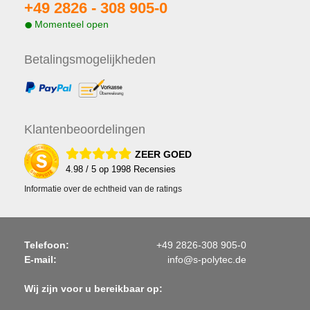
+49 2826 -
308 905-0
Momenteel open
Betalings
mogelijkheden
Klanten
beoordelingen
ZEER GOED
4.98
/ 5 op
1998
Recensies
Informatie over de echtheid van de ratings
Telefoon:
+49 2826-308 905-0
E-mail:
info@s-polytec.de
Wij zijn voor u bereikbaar op: