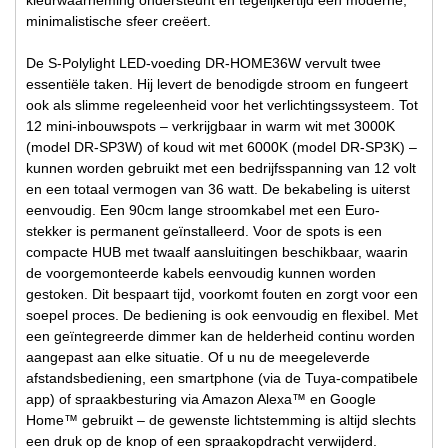
minimalistische sfeer creëert.
De S-Polylight LED-voeding DR-HOME36W vervult twee
essentiële taken. Hij levert de benodigde stroom en fungeert
ook als slimme regeleenheid voor het verlichtingssysteem. Tot
12 mini-inbouwspots – verkrijgbaar in warm wit met 3000K
(model DR-SP3W) of koud wit met 6000K (model DR-SP3K) –
kunnen worden gebruikt met een bedrijfsspanning van 12 volt
en een totaal vermogen van 36 watt. De bekabeling is uiterst
eenvoudig. Een 90cm lange stroomkabel met een Euro-
stekker is permanent geïnstalleerd. Voor de spots is een
compacte HUB met twaalf aansluitingen beschikbaar, waarin
de voorgemonteerde kabels eenvoudig kunnen worden
gestoken. Dit bespaart tijd, voorkomt fouten en zorgt voor een
soepel proces. De bediening is ook eenvoudig en flexibel. Met
een geïntegreerde dimmer kan de helderheid continu worden
aangepast aan elke situatie. Of u nu de meegeleverde
afstandsbediening, een smartphone (via de Tuya-compatibele
app) of spraakbesturing via Amazon Alexa™ en Google
Home™ gebruikt – de gewenste lichtstemming is altijd slechts
een druk op de knop of een spraakopdracht verwijderd.