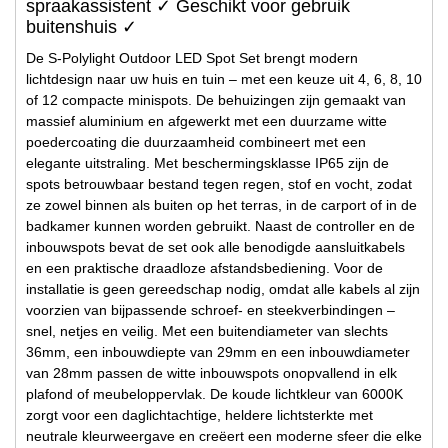
spraakassistent ✓ Geschikt voor gebruik
buitenshuis ✓
De S-Polylight Outdoor LED Spot Set brengt modern
lichtdesign naar uw huis en tuin – met een keuze uit 4, 6, 8, 10
of 12 compacte minispots. De behuizingen zijn gemaakt van
massief aluminium en afgewerkt met een duurzame witte
poedercoating die duurzaamheid combineert met een
elegante uitstraling. Met beschermingsklasse IP65 zijn de
spots betrouwbaar bestand tegen regen, stof en vocht, zodat
ze zowel binnen als buiten op het terras, in de carport of in de
badkamer kunnen worden gebruikt. Naast de controller en de
inbouwspots bevat de set ook alle benodigde aansluitkabels
en een praktische draadloze afstandsbediening. Voor de
installatie is geen gereedschap nodig, omdat alle kabels al zijn
voorzien van bijpassende schroef- en steekverbindingen –
snel, netjes en veilig. Met een buitendiameter van slechts
36mm, een inbouwdiepte van 29mm en een inbouwdiameter
van 28mm passen de witte inbouwspots onopvallend in elk
plafond of meubeloppervlak. De koude lichtkleur van 6000K
zorgt voor een daglichtachtige, heldere lichtsterkte met
neutrale kleurweergave en creëert een moderne sfeer die elke