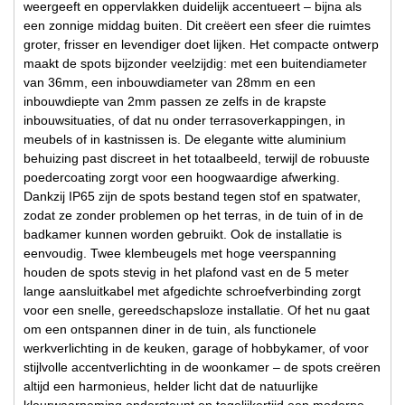
weergeeft en oppervlakken duidelijk accentueert – bijna als
een zonnige middag buiten. Dit creëert een sfeer die ruimtes
groter, frisser en levendiger doet lijken. Het compacte ontwerp
maakt de spots bijzonder veelzijdig: met een buitendiameter
van 36mm, een inbouwdiameter van 28mm en een
inbouwdiepte van 2mm passen ze zelfs in de krapste
inbouwsituaties, of dat nu onder terrasoverkappingen, in
meubels of in kastnissen is. De elegante witte aluminium
behuizing past discreet in het totaalbeeld, terwijl de robuuste
poedercoating zorgt voor een hoogwaardige afwerking.
Dankzij IP65 zijn de spots bestand tegen stof en spatwater,
zodat ze zonder problemen op het terras, in de tuin of in de
badkamer kunnen worden gebruikt. Ook de installatie is
eenvoudig. Twee klembeugels met hoge veerspanning
houden de spots stevig in het plafond vast en de 5 meter
lange aansluitkabel met afgedichte schroefverbinding zorgt
voor een snelle, gereedschapsloze installatie. Of het nu gaat
om een ontspannen diner in de tuin, als functionele
werkverlichting in de keuken, garage of hobbykamer, of voor
stijlvolle accentverlichting in de woonkamer – de spots creëren
altijd een harmonieus, helder licht dat de natuurlijke
kleurwaarneming ondersteunt en tegelijkertijd een moderne,