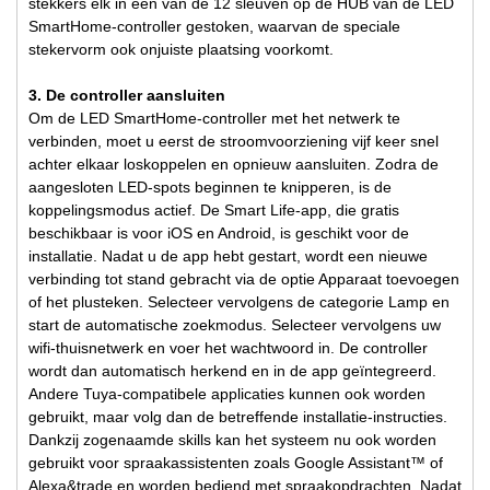
stekkers elk in een van de 12 sleuven op de HUB van de LED
SmartHome-controller gestoken, waarvan de speciale
stekervorm ook onjuiste plaatsing voorkomt.
3. De controller aansluiten
Om de LED SmartHome-controller met het netwerk te
verbinden, moet u eerst de stroomvoorziening vijf keer snel
achter elkaar loskoppelen en opnieuw aansluiten. Zodra de
aangesloten LED-spots beginnen te knipperen, is de
koppelingsmodus actief. De Smart Life-app, die gratis
beschikbaar is voor iOS en Android, is geschikt voor de
installatie. Nadat u de app hebt gestart, wordt een nieuwe
verbinding tot stand gebracht via de optie Apparaat toevoegen
of het plusteken. Selecteer vervolgens de categorie Lamp en
start de automatische zoekmodus. Selecteer vervolgens uw
wifi-thuisnetwerk en voer het wachtwoord in. De controller
wordt dan automatisch herkend en in de app geïntegreerd.
Andere Tuya-compatibele applicaties kunnen ook worden
gebruikt, maar volg dan de betreffende installatie-instructies.
Dankzij zogenaamde skills kan het systeem nu ook worden
gebruikt voor spraakassistenten zoals Google Assistant™ of
Alexa&trade en worden bediend met spraakopdrachten. Nadat