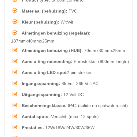
Materiaal (behuizing):
PVC
Kleur (behuizing):
Wit/wit
Afmetingen behuizing (regelaar):
187mmx40mmx25mm
Afmetingen behuizing (HUB):
70mmx30mmx25mm
Aansluiting netvoeding:
Eurostekker (900mm lengte)
Aansluiting LED-spot
2-pin stekker
Ingangsspanning:
85 Volt-265 Volt AC
Uitgangsspanning:
12 Volt DC
Beschermingsklasse:
IP44 (solide en spatwaterdicht)
Aantal spots:
Verschitl (max. 12 spots)
Prestaties:
12W/18W/24W/30W/36W