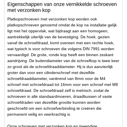
Eigenschappen van onze vernikkelde schroeven
met verzonken kop
Platkopschroeven met verzonken kop worden ook
platkopschroeven genoemd omdat de kop na installatie gelijk
ligt met het oppervlak, wat bijdraagt aan een homogeen,
aantrekkelijk uiterlijk van de bevestiging. De hoek, gezien
vanaf de schroefdraad, komt overeen met een rechte hoek,
wat typisch is voor schroeven die volgens DIN 7991 worden
vervaardigd. De grote, ronde kop heeft een binnen zeskant
aandrijving. De buitendiameter van de schroefkop is twee keer
zo groot als de schroefdraaddiameter. Hij is dus aanzienlijk
groter dan voor een cilinderschroef met dezelfde
schroefdraaddiameter, variërend van 8mm voor de M4
schroef met schroefdraad tot 16mm voor een schroef met M8
schroefdraad. De schroefdraad zelf is metrisch, zodat de
schroeven in alle standaardmoeren, draadbussen of vaste
schroefdraden van dezelfde grootte kunnen worden
geschroefd om een schroefverbinding te creëren die
permanent veilig en veerkrachtig is.
Onze schroeven met verzonken kop en inwendige