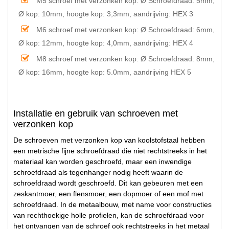
M5 schroef met verzonken kop:
Ø Schroefdraad: 5mm,
Ø kop: 10mm, hoogte kop: 3,3mm, aandrijving: HEX 3
M6 schroef met verzonken kop:
Ø Schroefdraad: 6mm,
Ø kop: 12mm, hoogte kop: 4,0mm, aandrijving: HEX 4
M8 schroef met verzonken kop:
Ø Schroefdraad: 8mm,
Ø kop: 16mm, hoogte kop: 5.0mm, aandrijving HEX 5
Installatie en gebruik van schroeven met
verzonken kop
De schroeven met verzonken kop van koolstofstaal hebben
een metrische fijne schroefdraad die niet rechtstreeks in het
materiaal kan worden geschroefd, maar een inwendige
schroefdraad als tegenhanger nodig heeft waarin de
schroefdraad wordt geschroefd. Dit kan gebeuren met een
zeskantmoer, een flensmoer, een dopmoer of een mof met
schroefdraad. In de metaalbouw, met name voor constructies
van rechthoekige holle profielen, kan de schroefdraad voor
het ontvangen van de schroef ook rechtstreeks in het metaal