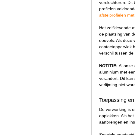
verslechteren. Dit
profielen voldoend
afstelprofielen met
Het zelfklevende a
de plaatsing van de
deuvels. Als deze 
contactoppervlak b
verschil tussen de
NOTITIE:
Al onze 
aluminium met een 
verandert. Dit ka
verlijming niet wo
Toepassing en 
De verwerking is e
opplakken. Als het 
aanbrengen en inst
Speciale aandacht