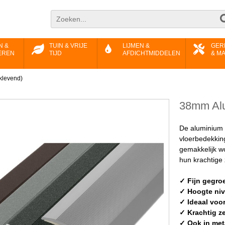
N &
TUIN & VRIJE
LIJMEN &
GER
EREN
TIJD
AFDICHTMIDDELEN
& M
fklevend)
38mm Alu-
De aluminium a
vloerbedekkin
gemakkelijk w
hun krachtige
✓ Fijn gegro
✓ Hoogte ni
✓ Ideaal voo
✓ Krachtig z
✓ Ook in met