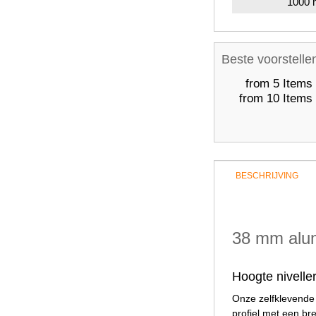
1000
Beste voorstelle
from 5 Items
from 10 Items
BESCHRIJVING
38 mm alum
Hoogte nivell
Onze zelfklevende a
profiel met een b