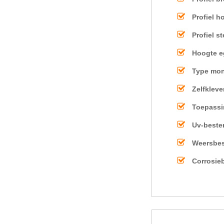
Profiel h
Profiel s
Hoogte e
Type mo
Zelfklev
Toepassi
Uv-beste
Weersbes
Corrosie