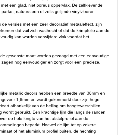
met een glad, niet poreus oppervlak. De zelfklevende
parket, natuursteen of zelfs gelijmde vinylvloeren.
s de versies met een zeer decoratief metaaleffect, zijn
komen dat vuil zich vasthecht of dat de krimpfolie aan de
nvoudig kan worden verwijderd vlak voordat het
n op de gewenste maat worden gezaagd met een eenvoudige
 zagen nog eenvoudiger en zorgt voor een precieze,
kelijke metallic decors hebben een breedte van 38mm en
 ongeveer 1,8mm en wordt gekenmerkt door zijn hoge
ieert afhankelijk van de helling om hoogteverschillen
wordt gebruikt. Een krachtige lijm die langs de randen
ver de hele lengte van het afstelprofiel aan de
schommelingen beperkt. Hoewel de lijm tot op zekere
minaat of het aluminium profiel buiten, de hechting