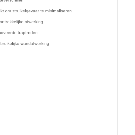
teverschillen
ikt om struikelgevaar te minimaliseren
ntrekkelijke afwerking
enoveerde traptreden
ebruikelijke wandafwerking