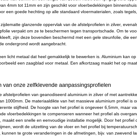
van 4mm tot 11mm en zijn geschikt voor vloerbedekkingen binnenshuis 
oor een goede hechting op alle standaard vloermaterialen, zoals tegels, 
 zijdematte glanzende oppervlak van de afstelprofielen in zilver, evenal
impfolie verpakt om ze te beschermen tegen transportschade. Om te voor
kleeft, zijn deze bovendien beschermd met een gele steunfolie, die ee
p de ondergrond wordt aangebracht.
een licht metaal dat heel gemakkelijk te bewerken is. Aluminium ka
oorbeeld een zaagblad voor metaal. Een afkortzaag maakt het op maat
 van onze zelfklevende aanpassingsprofielen
e afstelprofielen van geanodiseerd aluminium in zilver of met aantrek
 van 1000mm. De materiaaldikte van het massieve aluminium profiel is
erente stijfheid. De hoogte van het profiel is ongeveer 6,5mm, maar var
e vloerbedekkingen te compenseren wanneer het profiel als overgang 
 maakt een snelle en eenvoudige installatie mogelijk. Door het profiel o
lijmen, wordt de uitzetting van de vloer en het profiel bij temperatuur
s, kunnen te grote veranderingen in de afmetingen, bijv. van zwevend la