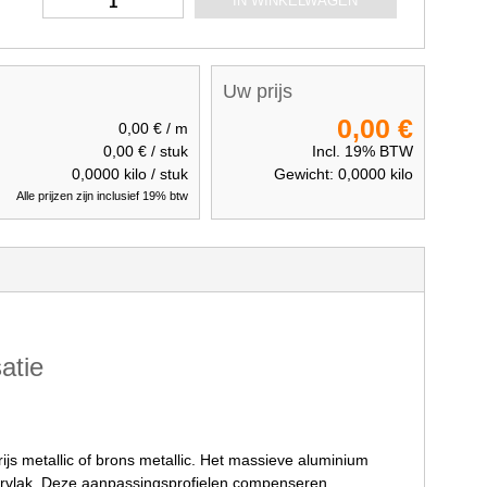
IN WINKELWAGEN
Uw prijs
0,00 €
0,00 €
/ m
0,00 €
/ stuk
Incl. 19% BTW
0,0000
kilo / stuk
Gewicht:
0,0000
kilo
Alle prijzen zijn inclusief 19% btw
atie
grijs metallic of brons metallic. Het massieve aluminium
ervlak. Deze aanpassingsprofielen compenseren