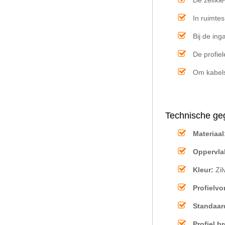
De zelfkle
In ruimte
Bij de in
De profie
Om kabels
Technische geg
Materiaal
Oppervla
Kleur:
Zil
Profielv
Standaar
Profiel b