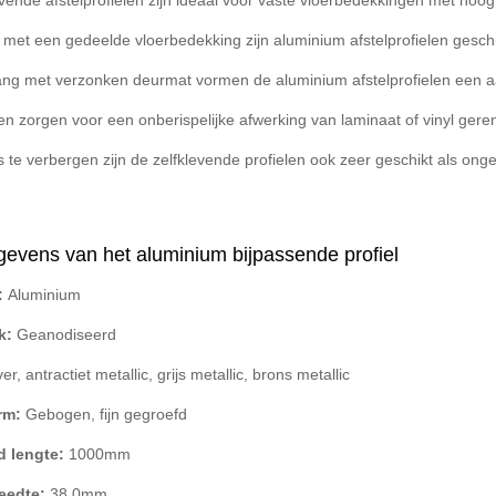
vende afstelprofielen zijn ideaal voor vaste vloerbedekkingen met hoog
s met een gedeelde vloerbedekking zijn aluminium afstelprofielen gesch
gang met verzonken deurmat vormen de aluminium afstelprofielen een aa
len zorgen voor een onberispelijke afwerking van laminaat of vinyl ger
 te verbergen zijn de zelfklevende profielen ook zeer geschikt als ong
evens van het aluminium bijpassende profiel
:
Aluminium
k:
Geanodiseerd
ver, antractiet metallic, grijs metallic, brons metallic
orm:
Gebogen, fijn gegroefd
d lengte:
1000mm
reedte:
38,0mm