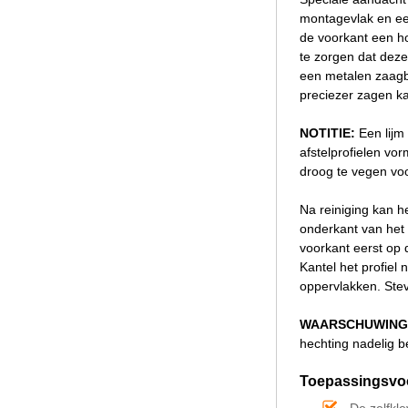
montagevlak en een
de voorkant een ho
te zorgen dat deze
een metalen zaagbla
preciezer zagen k
NOTITIE:
Een lijm
afstelprofielen vo
droog te vegen voo
Na reiniging kan h
onderkant van het p
voorkant eerst op 
Kantel het profiel
oppervlakken. Stevi
WAARSCHUWING
hechting nadelig b
Toepassingsvoo