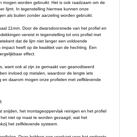
kken mogen worden gebruikt. Het is ook raadzaam om de
er lijmt. In tegenstelling hiermee kunnen onze
n als buiten zonder aarzeling worden gebruikt.
ximaal 11mm. Door de dwarsdoorsnede van het profiel en
dekkingen vereist in tegenstelling tot ons profiel met
etekent dat de lijm niet langer een voldoende
 impact heeft op de kwaliteit van de hechting. Een
gelijkbaar effect.
uis, want ook al zijn ze gemaakt van geanodiseerd
ben invloed op metalen, waardoor de lengte iets
ng en daarom mogen onze profielen met zelfklevende
n
t snijden, het montageoppervlak reinigen en het profiel
ft het niet op maat te worden gezaagd, wat het
kzij het zelfklevende systeem.
rofielen. Deze hebben een voorkant voor het onderste