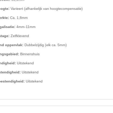
oogte:
Varieert (afhankelijk van hoogtecompensatie)
terkte:
Ca. 1,8mm
galisatie:
4mm-11mm
ntage:
Zelfklevend
end oppervlak:
Dubbelzijdig (elk ca. 5mm)
ngsgebied:
Binnenshuis
ndigheid:
Uitstekend
tendigheid:
Uitstekend
bestendigheid:
Uitstekend