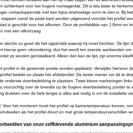
 achterkant voor het hogere montagevlak. Dit is iets beter te herkenn
ger contactoppervlak met een bijna driehoekige vorm te zien is. Bij h
 stappen vanaf de juiste kant worden uitgevoerd voordat het profiel w
d is geschikt voor het afkorten. Door de profieldikte van 1,8mm en het 
an met een afkortzaag.
 is slechts zo goed als het oppervlak waarop hij moet hechten. De lijm
rmt hierop geen uitzondering, dus het wordt ten zeerste aanbevolen om 
rdat ze worden geïnstalleerd. Alleen dan kan de lijm zijn enorme kleef
et profiel in de gewenste positie worden geplaatst. Verwijder hiervoor 
rofiel bedekt en plaats het afstelprofiel. De beste manier om dit te do
de onderste vloerbedekking te plaatsen. Twee kleine markeringen links e
 nu voorzichtig over de breedte op de hogere vloerbedekking zonder te 
g drukken over de hele lengte is alles wat nodig is om de installatie va
:
Voor het monteren moet het profiel op kamertemperatuur komen, omd
eïnvloeden als het profiel direct en met grote temperatuurverschillen 
rbeelden van onze zelfklevende aluminium aanpassingspr