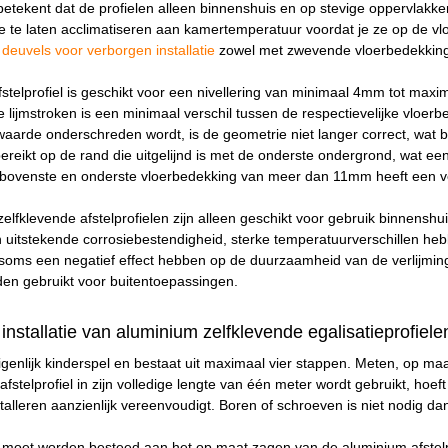
 betekent dat de profielen alleen binnenshuis en op stevige oppervla
e te laten acclimatiseren aan kamertemperatuur voordat je ze op de vlo
 deuvels voor verborgen installatie
zowel met zwevende vloerbedekkinge
fstelprofiel is geschikt voor een nivellering van minimaal 4mm tot ma
 lijmstroken is een minimaal verschil tussen de respectievelijke vloerbe
waarde onderschreden wordt, is de geometrie niet langer correct, wat b
ereikt op de rand die uitgelijnd is met de onderste ondergrond, wat een
 bovenste en onderste vloerbedekking van meer dan 11mm heeft een ver
zelfklevende afstelprofielen zijn alleen geschikt voor gebruik binnensh
uitstekende corrosiebestendigheid, sterke temperatuurverschillen heb
n soms een negatief effect hebben op de duurzaamheid van de verlijmi
rden gebruikt voor buitentoepassingen.
installatie van aluminium zelfklevende egalisatieprofiele
igenlijk kinderspel en bestaat uit maximaal vier stappen. Meten, op maa
afstelprofiel in zijn volledige lengte van één meter wordt gebruikt, hoe
alleren aanzienlijk vereenvoudigt. Boren of schroeven is niet nodig dan
 moet worden besteed aan het op maat zagen van de aluminium afstelp