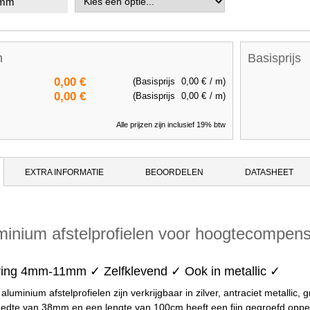
 mm
n
Basisprijs
0,00 €
(Basisprijs
0,00 €
/ m)
0,00 €
(Basisprijs
0,00 €
/ m)
Alle prijzen zijn inclusief 19% btw
EXTRA INFORMATIE
BEOORDELEN
DATASHEET
inium afstelprofielen voor hoogtecompens
ering 4mm-11mm ✓ Zelfklevend ✓ Ook in metallic ✓
luminium afstelprofielen zijn verkrijgbaar in zilver, antraciet metallic, 
reedte van 38mm en een lengte van 100cm heeft een fijn gegroefd opp