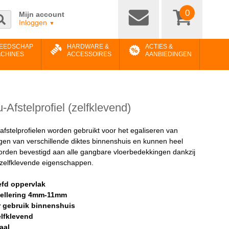
0
Mijn account
Inloggen
▼
EEDSCHAP
HARDWARE &
ACTIES &
ACHINES
ACCESSOIRES
AANBIEDINGEN
Afstelprofiel (zelfklevend)
fstelprofielen worden gebruikt voor het egaliseren van
gen van verschillende diktes binnenshuis en kunnen heel
orden bevestigd aan alle gangbare vloerbedekkingen dankzij
 zelfklevende eigenschappen.
efd oppervlak
vellering 4mm-11mm
r gebruik binnenshuis
elfklevend
aal