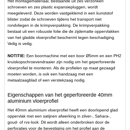
Het montagemateriaal, bestaande uit zes verzonken
schroeven en zes plastic expansiepluggen, wordt
meegeleverd. Deze worden vastgeklemd in een kunststof
blister zodat de schroeven tijdens het transport niet
rondvliegen in de krimpverpakking. De krimpverpakking
bestaat uit een robuuste folie die de zijdematte oppervlakken
van het gladde vloerprofiel beschermt tegen beschadiging.
Veilig is veilig.
NOTITIE:
Een boormachine met een boor Ø5mm en een PH2
kruiskopschroevendraaier zijn nodig om het geperforeerde
vloerprofiel te monteren. Als de profielen op maat gezaagd
moeten worden, is ook een handzaag met een
metaalzaagblad of een verstekzaag nodig.
Eigenschappen van het geperforeerde 40mm
aluminium vloerprofiel
Het 40mm aluminium vloerprofiel heeft een doorlopend glad
oppervlak met een satijnen afwerking in zilver-, Sahara-,
goud- of rvs-look. Dit wordt alleen onderbroken door de
perforaties voor de bevestiging om het profiel aan de