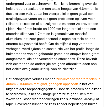
ondergrond vast te schroeven. Een lichte kromming over de
hele breedte resulteert in een totale hoogte van 4,6mm en is
dus extreem vlak, zodat het vloerprofiel in geen geval een
struikelgevaar vormt en ook geen problemen oplevert voor
rollators, rolstoelen of stofzuigrobots wanneer ze eroverheen
rijden. Het 40mm brede en 1000mm lange profiel heeft een
materiaaldikte van 1,7mm en is gemaakt van massief
aluminium, dat zeer goed bestand is tegen corrosie en een
enorme buigvastheid heeft. Om de stijfheid nog verder te
verhogen, werd tijdens de constructie van het profiel langs de
buitenranden van de geboorde gaten een onopvallende groef
aangebracht, die een versterkend effect heeft. Deze bevindt
zich echter aan de onderzijde om geen afbreuk te doen aan
het vlekkeloze gladde uiterlijk van de zichtzijde.
Het belangrijkste verschil met de
zelfklevende vloerprofielen in
40mm x 1000mm met glad, gebogen oppervlak
is het veel
uitgebreidere toepassingsgebied. Door de profielen aan elkaar
te schroeven, is het ook mogelijk om ze te gebruiken met
zwevende, losse vloerbedekkingen zoals laminaat, klikvinyl of
tapijt. Bovendien kunnen ze zelfs zonder beperkingen buiten