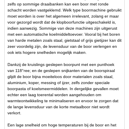
zelfs op sommige draaibanken kan een boor met ronde
schacht worden vastgeklemd. Welk type boormachine gebruikt
moet worden is over het algemeen irrelevant, zolang er maar
voor gezorgd wordt dat de klopboorfunctie uitgeschakeld is,
indien aanwezig. Sommige van deze machines zijn uitgerust
met een automatische koelmiddeltoevoer. Vooral bij het boren
van harde metalen zoals staal, gietstaal of grijs gietijzer kan dit
zeer voordelig zijn, de levensduur van de boor verlengen en
ook iets hogere snelheden mogelijk maken.
Dankzij de kruislings geslepen boorpunt met een punthoek
van 118°ree; en de geslepen snijkanten van de boorspiraal
glijdt de boor bijna moeiteloos door materialen zoals staal,
aluminium, koper, messing of ijzer, zelfs zonder speciale
boorpasta of koelsmeermiddelen. In dergelijke gevallen moet
echter een laag toerental worden aangehouden om
warmteontwikkeling te minimaliseren en ervoor te zorgen dat
de lange levensduur van de korte metaalboor niet wordt
verkort.
Een lage snelheid om hoge temperaturen bij de boor en het