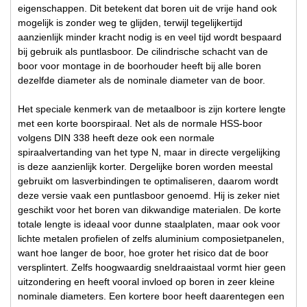
eigenschappen. Dit betekent dat boren uit de vrije hand ook
mogelijk is zonder weg te glijden, terwijl tegelijkertijd
aanzienlijk minder kracht nodig is en veel tijd wordt bespaard
bij gebruik als puntlasboor. De cilindrische schacht van de
boor voor montage in de boorhouder heeft bij alle boren
dezelfde diameter als de nominale diameter van de boor.
Het speciale kenmerk van de metaalboor is zijn kortere lengte
met een korte boorspiraal. Net als de normale HSS-boor
volgens DIN 338 heeft deze ook een normale
spiraalvertanding van het type N, maar in directe vergelijking
is deze aanzienlijk korter. Dergelijke boren worden meestal
gebruikt om lasverbindingen te optimaliseren, daarom wordt
deze versie vaak een puntlasboor genoemd. Hij is zeker niet
geschikt voor het boren van dikwandige materialen. De korte
totale lengte is ideaal voor dunne staalplaten, maar ook voor
lichte metalen profielen of zelfs aluminium composietpanelen,
want hoe langer de boor, hoe groter het risico dat de boor
versplintert. Zelfs hoogwaardig sneldraaistaal vormt hier geen
uitzondering en heeft vooral invloed op boren in zeer kleine
nominale diameters. Een kortere boor heeft daarentegen een