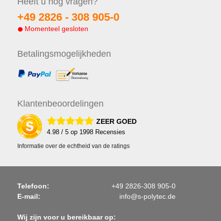
Heeft u nog
vragen?
+49 2826 -
308 905-0
Momenteel gesloten
Betalings
mogelijkheden
Klanten
beoordelingen
ZEER GOED
4.98
/ 5 op
1998
Recensies
Informatie over de echtheid van de ratings
Telefoon:
+49 2826-308 905-0
E-mail:
info@s-polytec.de
Wij zijn voor u bereikbaar op: