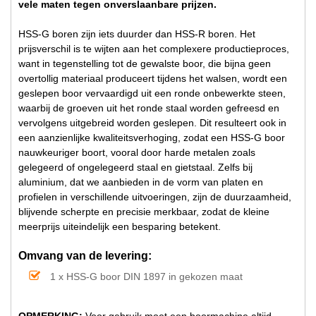
vele maten tegen onverslaanbare prijzen.
HSS-G boren zijn iets duurder dan HSS-R boren. Het
prijsverschil is te wijten aan het complexere productieproces,
want in tegenstelling tot de gewalste boor, die bijna geen
overtollig materiaal produceert tijdens het walsen, wordt een
geslepen boor vervaardigd uit een ronde onbewerkte steen,
waarbij de groeven uit het ronde staal worden gefreesd en
vervolgens uitgebreid worden geslepen. Dit resulteert ook in
een aanzienlijke kwaliteitsverhoging, zodat een HSS-G boor
nauwkeuriger boort, vooral door harde metalen zoals
gelegeerd of ongelegeerd staal en gietstaal. Zelfs bij
aluminium, dat we aanbieden in de vorm van platen en
profielen in verschillende uitvoeringen, zijn de duurzaamheid,
blijvende scherpte en precisie merkbaar, zodat de kleine
meerprijs uiteindelijk een besparing betekent.
Omvang van de levering:
1 x HSS-G boor DIN 1897 in gekozen maat
OPMERKING:
Voor gebruik moet een boormachine altijd