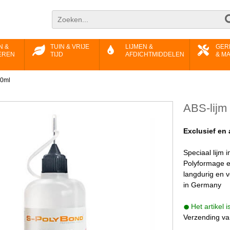
N &
TUIN & VRIJE
LIJMEN &
GER
EREN
TIJD
AFDICHTMIDDELEN
& M
00ml
ABS-lijm
Exclusief en 
Speciaal lijm 
Polyformage e
langdurig en v
in Germany
Het artikel 
Verzending va