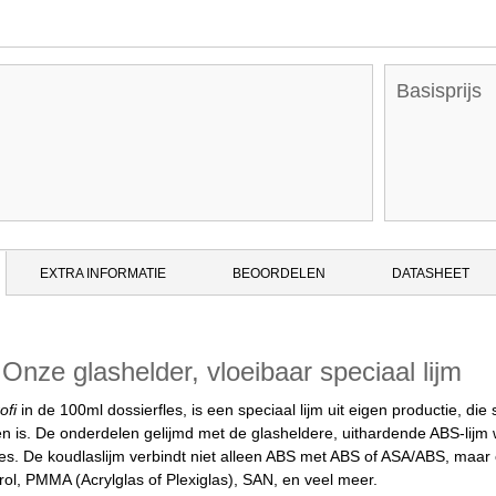
Basisprijs
EXTRA INFORMATIE
BEOORDELEN
DATASHEET
Onze glashelder, vloeibaar speciaal lijm
ofi
in de 100ml dossierfles, is een speciaal lijm uit eigen productie, di
 is. De onderdelen gelijmd met de glasheldere, uithardende ABS-lijm
ces. De koudlaslijm verbindt niet alleen ABS met ABS of ASA/ABS, maa
rol, PMMA (Acrylglas of Plexiglas), SAN, en veel meer.