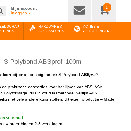
0
Mijn account
Inloggen
▼
EEDSCHAP
HARDWARE &
ACTIES &
ACHINES
ACCESSOIRES
AANBIEDINGEN
 - S-Polybond ABSprofi 100ml
alleen bij ons
- ons eigenmerk S-Polybond
ABS
profi
in de praktische doseerfles voor het lijmen van ABS, ASA,
n Polyformage Plus in koud lasmethode. Verlijm ABS
eilig met vele andere kunststoffen. Uit eigen productie – Made
is in voorraad
n uw order binnen 2-3 werkdagen