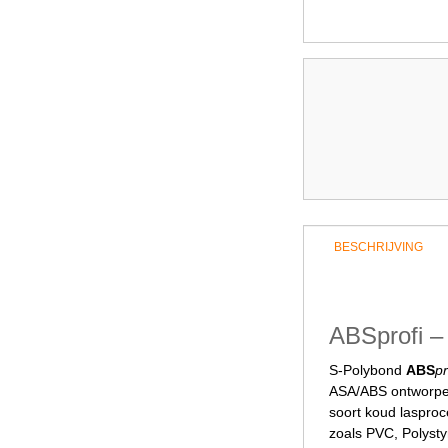
BESCHRIJVING
ABSprofi – 
S-Polybond
ABS
pr
ASA/ABS ontworpen
soort koud laspro
zoals PVC, Polysty