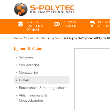
PLATEN,
BUIZEN &
BOUWE
PANELEN &
STANGEN
RENOV
OP MAAT
Home
/
Lijmen & Kitten
/
Lijmen
/
ABS-lijm - S-Polybond ABSprofi 1
Lijmen & Kitten
Siliconen
Schilderacryl
Montagelijm
Lijmen
Bouwschuim & montageschuim
Afdichtingsband &
Moussebanden