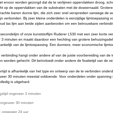
et ervoor worden gezorgd dat de te verlijmen oppervlakken droog, schoon
t op de oppervlakken van de substraten met de doseernaald. Grotere
rachte banen dunne lijm, die zich zeer snel verspreiden vanwege de w
ijn verbonden. Bij zeer kleine onderdelen is eenzijdige lijmtoepassing 
ud las lijm aan beide zijden aanbevolen om een betrouwbare verbindin
ot secondelijm of onze kunststoflijm Ruderer L530 met een zeer korte v
3 minuten en maakt daardoor een hechting van grotere behuizingsdele
hankelijk van de lijmtoepassing. Een dunnere, meer economische lijmtoe
e verbinding hangt onder andere af van de juiste voorbereiding van de 
 worden gehecht. Dit beïnvloedt onder andere de fixatietijd van de ver
rtijd is afhankelijk van het type en ontwerp van de te verbinden onde
geveer 30 minuten meestal voldoende. Voor onderdelen onder spanning
lledig is uitgehard.
gstijd ongeveer 3 minuten
d ongeveer 30 minuten
d: ongeveer 24 uur