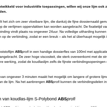
twikkeld voor industriële toepassingen, willen wij onze lijm ook z
den.
t het zich om zeer vloeibare lijm, die dankzij de fijne dossiernaald ge
p de verlijmen oppervlakken kan worden aangebracht. De fixatietijd van
binding vindt plaats na ongeveer 24uur. Na volledige uitharding kunne
op de verbinding, zodat er een breuk – als het al überhaupt mogelijk is
ststoflijm
ABS
profi
in een handige dossierfles van 100ml met applicat
angebracht. De zeer hoge viscositeit, die sterk overeenkomt met de s
aire werking, zodat de koudlaslijm zelfs de fijnste verbindingsopeninge
 van ongeveer 3 minuten maakt het mogelijk om langere of grotere li
van de lijm. Na het aanbrengen
ABS
profi
kunnen de verbindingsdelen in
 van koudlas-lijm S-Polybond
ABS
profi