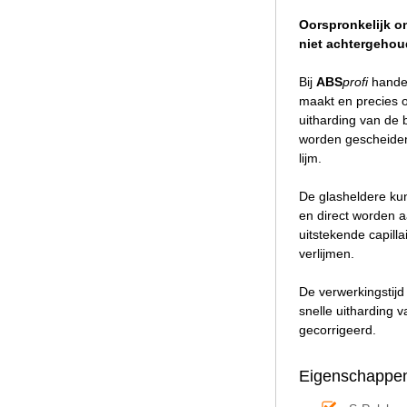
Oorspronkelijk on
niet achtergehou
Bij
ABS
profi
handel
maakt en precies o
uitharding van de 
worden gescheiden 
lijm.
De glasheldere kun
en direct worden a
uitstekende capill
verlijmen.
De verwerkingstijd
snelle uitharding 
gecorrigeerd.
Eigenschappen