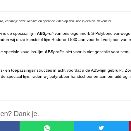
klikt, verlaat je onze website en opent de video op YouTube in een nieuw venster.
 is de speciaal lijm
ABS
profi
van ons eigenmerk S-Polybond vanwege de 
aden wij onze kunststof lijm Ruderer L530 aan voor het verlijmen van
e speciale koud las-lijm
ABS
profi
is niet voor is niet geschikt voor sem
s- en toepassingsinstructies in acht voordat u de ABS-lijm gebruikt. Zor
de speciaal lijm, raden wij butyrubber handschoenen aan om uitdrogi
len? Dank je.