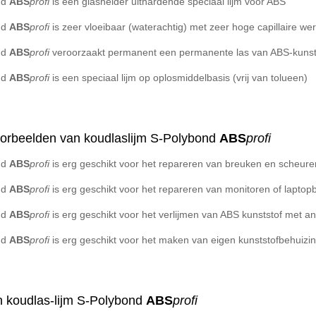
nd
ABS
profi
is een glashelder uithardende speciaal lijm voor ABS
nd
ABS
profi
is zeer vloeibaar (waterachtig) met zeer hoge capillaire we
nd
ABS
profi
veroorzaakt permanent een permanente las van ABS-kunsts
nd
ABS
profi
is een speciaal lijm op oplosmiddelbasis (vrij van tolueen)
orbeelden van koudlaslijm S-Polybond
ABS
profi
nd
ABS
profi
is erg geschikt voor het repareren van breuken en scheur
nd
ABS
profi
is erg geschikt voor het repareren van monitoren of lapto
nd
ABS
profi
is erg geschikt voor het verlijmen van ABS kunststof met a
nd
ABS
profi
is erg geschikt voor het maken van eigen kunststofbehuizi
n koudlas-lijm S-Polybond
ABS
profi