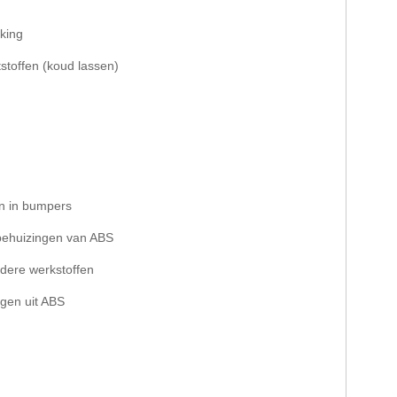
rking
toffen (koud lassen)
en in bumpers
pbehuizingen van ABS
ndere werkstoffen
ngen uit ABS