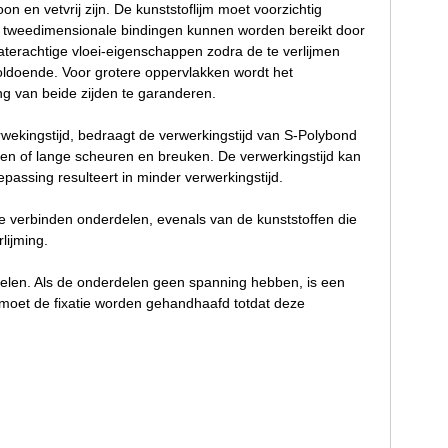
 en vetvrij zijn. De kunststoflijm moet voorzichtig
 tweedimensionale bindingen kunnen worden bereikt door
aterachtige vloei-eigenschappen zodra de te verlijmen
voldoende. Voor grotere oppervlakken wordt het
g van beide zijden te garanderen.
erwekingstijd, bedraagt de verwerkingstijd van S-Polybond
n of lange scheuren en breuken. De verwerkingstijd kan
passing resulteert in minder verwerkingstijd.
te verbinden onderdelen, evenals van de kunststoffen die
lijming.
rdelen. Als de onderdelen geen spanning hebben, is een
 moet de fixatie worden gehandhaafd totdat deze