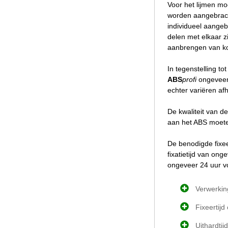
Voor het lijmen mo
worden aangebrach
individueel aangeb
delen met elkaar z
aanbrengen van ko
In tegenstelling t
ABS
profi
ongeveer 
echter variëren af
De kwaliteit van d
aan het ABS moeten
De benodigde fixee
fixatietijd van on
ongeveer 24 uur vo
Verwerkin
Fixeertij
Uithardtij