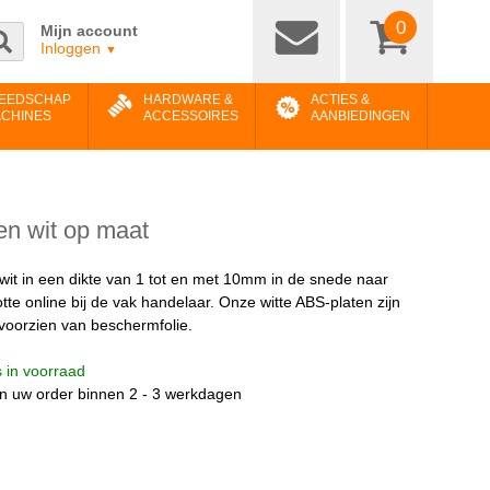
0
Mijn account
Inloggen
▼
EEDSCHAP
HARDWARE &
ACTIES &
ACHINES
ACCESSOIRES
AANBIEDINGEN
en wit op maat
wit in een dikte van 1 tot en met 10mm in de snede naar
te online bij de vak handelaar. Onze witte ABS-platen zijn
 voorzien van beschermfolie.
is in voorraad
n uw order binnen 2 - 3 werkdagen