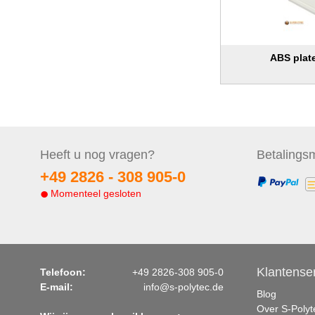
ABS plat
Heeft u nog
vragen?
Betalings
m
+49 2826 -
308 905-0
Momenteel gesloten
Klantense
Telefoon:
+49 2826-308 905-0
E-mail:
info@s-polytec.de
Blog
Over S-Polyt