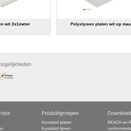
en wit 2x1meter
Polystyreen platen wit op maa
ogelijkheden
rvice
Produktgroepen
Download
Kunststof platen
REACH en 
ec
Kunststof lijmen
conformiteit