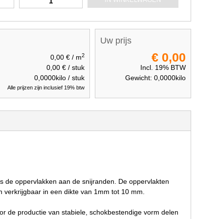
Uw prijs
€ 0,00
2
0,00 €
/ m
0,00 €
/ stuk
Incl. 19% BTW
0,0000
kilo / stuk
Gewicht:
0,0000
kilo
Alle prijzen zijn inclusief 19% btw
als de oppervlakken aan de snijranden. De oppervlakten
jn verkrijgbaar in een dikte van 1mm tot 10 mm.
oor de productie van stabiele, schokbestendige vorm delen