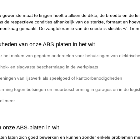
 gewenste maat te krijgen hoeft u alleen de dikte, de breedte en de len
s de respectieve condities afhankelijk van de sterkte, formaat en ho
eelzaag gemaakt. De zaagtolerantie van de snede is slechts +/- 1mm
heden van onze ABS-platen in het wit
r het maken van gegoten onderdelen voor behuizingen van elektrische ap
chok- en slagvaste beschermlaag in de werkplaats
keningen van lijstwerk als speelgoed of kantoorbenodigdheden
erming tegen botsingen en muurbescherming in garages en in de logist
el meer
 onze ABS-platen in wit
aten laten zich goed bewerken en kunnen zonder enkele problemen met 