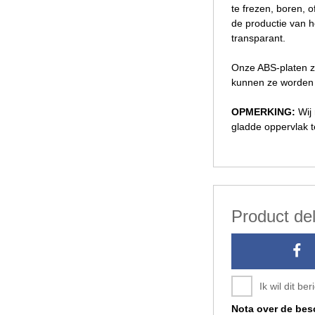
te frezen, boren, 
de productie van h
transparant.
Onze ABS-platen zi
kunnen ze worden g
OPMERKING:
Wij
gladde oppervlak 
Product de
Ik wil dit b
Nota over de be