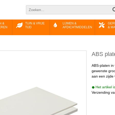
N &
TUIN & VRIJE
LIJMEN &
GER
EREN
TIJD
AFDICHTMIDDELEN
& M
ABS plat
ABS-platen in 
gewenste groot
aan een zijde
Het artikel 
Verzending va