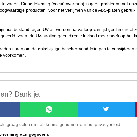
of te zagen. Diepe tekening (vacuümvormen) is geen probleem met onze 
oogwaardige producten. Voor het verlijmen van de ABS-platen gebruik d
jn niet bestand tegen UV en worden na verloop van tijd geel in direct 
everfd, zodat de Uv-straling geen directe invloed meer heeft op het k
 raden u aan om de enkelzijdige beschermend folie pas te verwijderen
te voorkomen.
len? Dank je.
ericht graag delen en heb kennis genomen van het privacybeleid.
scherming van gegevens: