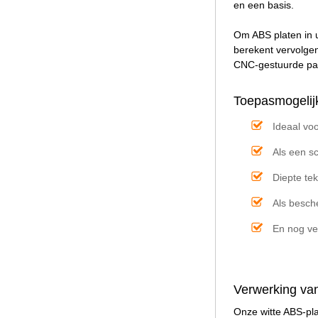
en een basis.
Om ABS platen in u
berekent vervolgen
CNC-gestuurde pan
Toepasmogelijk
Ideaal voo
Als een s
Diepte te
Als besch
En nog ve
Verwerking van
Onze witte ABS-pl