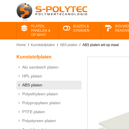
PLATEN,
BUIZEN &
BOUWE
PANELEN &
STANGEN
RENOV
OP MAAT
Home
/
Kunststofplaten
/
ABS platen
/
ABS platen wit op maat
Kunststofplaten
Alu sandwich platen
HPL platen
ABS platen
Polyethyleen platen
Polypropyleen platen
PTFE platen
Polystyreen platen