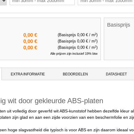
Basisprijs
2
0,00 €
(Basisprijs
0,00 €
/ m
)
2
0,00 €
(Basisprijs
0,00 €
/ m
)
2
0,00 €
(Basisprijs
0,00 €
/ m
)
Alle prijzen zijn inclusief 19% btw
EXTRA INFORMATIE
BEOORDELEN
DATASHEET
g wit door gekleurde ABS-platen
ten uit volledig door geverfd wit ABS-kunststof hebben dezelfde kleur 
platen zijn glad en aan een zijde voorzien van een beschermfolie en zi
en hoge slagvastheid die typisch is voor ABS en zijn daarom ideaal v