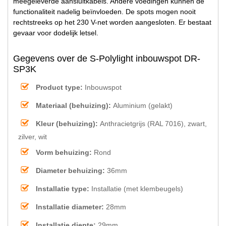
meegeleverde aansluitkabels. Andere voedingen kunnen de
functionaliteit nadelig beïnvloeden. De spots mogen nooit
rechtstreeks op het 230 V-net worden aangesloten. Er bestaat
gevaar voor dodelijk letsel.
Gegevens over de S-Polylight inbouwspot DR-
SP3K
Product type:
Inbouwspot
Materiaal (behuizing):
Aluminium (gelakt)
Kleur (behuizing):
Anthracietgrijs (RAL 7016), zwart,
zilver, wit
Vorm behuizing:
Rond
Diameter behuizing:
36mm
Installatie type:
Installatie (met klembeugels)
Installatie diameter:
28mm
Installatie diepte:
29mm