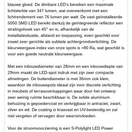
blauwe gloed. De dimbare LED's bereiken een maximale
lichtsterkte van 347 lumen, wat overeenkomt met een
lichtrendement van 76 lumen per watt. De vast geïnstalleerde
5050 SMD LED bereikt dankzij de geïntegreerde reflector een
stralingshoek van 45° en is, afhankelijk van de
installatiesituatie, afstand en toepassing, even geschikt voor
zowel zeer gerichte als subtiele achtergrondverlichting. De
kleurweergave-index van onze spots is >80 Ra, wat geschikt is
voor een goede neutrale kleurweergave.
Met een inbouwdiameter van 28mm en een inbouwdiepte van
29mm maakt de LED-spot indruk met zijn zeer compacte
afmetingen. De buitendiameter is met 36mm ook klein,
waardoor de inbouwspots ideaal zijn voor discrete verlichting
in meubels of terrasoverkappingen waar door het ontwerp
zeer weinig ruimte beschikbaar is. De solide aluminium
behuizing is gepoedercoat en verkrijgbaar in antraciet, zwart,
zilver en wit. De coating is krasvast en UV-bestendig en zal
niet vergelen of vervagen door weersinvloeden.
Voor de stroomvoorziening is een S-Polylight LED Power