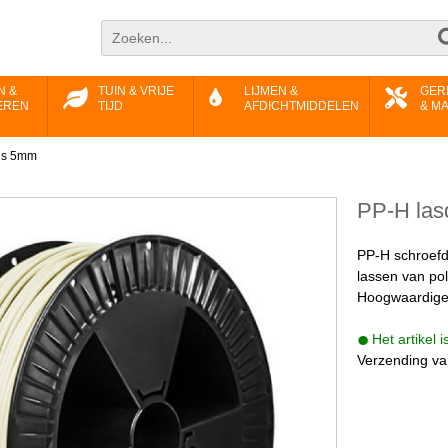
N &
TUIN & VRIJE
LIJMEN &
GER
EREN
TIJD
AFDICHTMIDDELEN
& M
ijs 5mm
PP-H las
PP-H schroefdr
lassen van po
Hoogwaardige 
Het artikel 
Verzending va