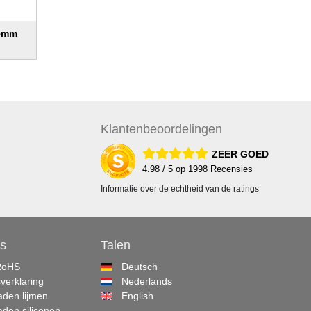
 5mm
Klanten
beoordelingen
ZEER GOED
4.98
/ 5 op
1998
Recensies
Informatie over de echtheid van de ratings
s
Talen
RoHS
Deutsch
sverklaring
Nederlands
den lijmen
English
den siliconen