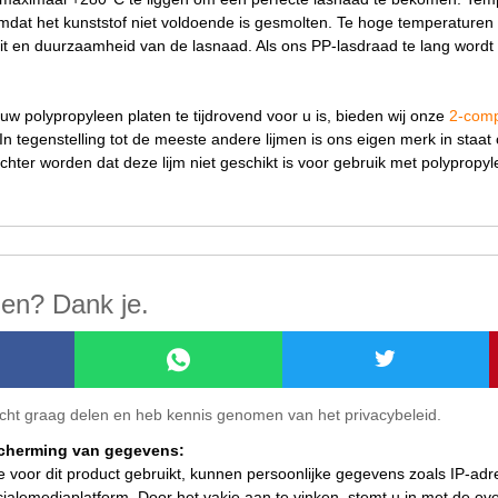
omdat het kunststof niet voldoende is gesmolten. Te hoge temperaturen 
eit en duurzaamheid van de lasnaad. Als ons PP-lasdraad te lang wordt
 uw polypropyleen platen te tijdrovend voor u is, bieden wij onze
2-comp
In tegenstelling tot de meeste andere lijmen is ons eigen merk in staat
ter worden dat deze lijm niet geschikt is voor gebruik met polypropyl
len? Dank je.
ericht graag delen en heb kennis genomen van het privacybeleid.
scherming van gegevens:
ie voor dit product gebruikt, kunnen persoonlijke gegevens zoals IP-ad
ialemediaplatform. Door het vakje aan te vinken, stemt u in met de o