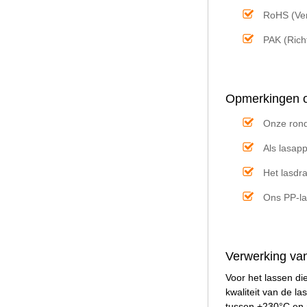
RoHS (Vero
PAK (Rich
Opmerkingen ov
Onze rond
Als lasapp
Het lasdr
Ons PP-la
Verwerking van
Voor het lassen di
kwaliteit van de la
tussen +230°C en 