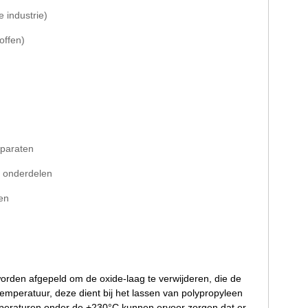
 industrie)
offen)
pparaten
f onderdelen
en
orden afgepeld om de oxide-laag te verwijderen, die de
stemperatuur, deze dient bij het lassen van polypropyleen
peraturen onder de +230°C kunnen ervoor zorgen dat er