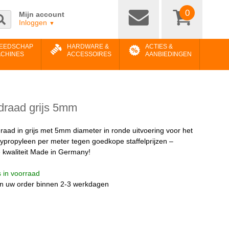
0
Mijn account
Inloggen
▼
EEDSCHAP
HARDWARE &
ACTIES &
ACHINES
ACCESSOIRES
AANBIEDINGEN
draad grijs 5mm
aad in grijs met 5mm diameter in ronde uitvoering voor het
lypropyleen per meter tegen goedkope staffelprijzen –
kwaliteit Made in Germany!
is in voorraad
n uw order binnen 2-3 werkdagen