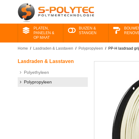
PLATEN,
BUIZEN &
BOUWE
PANELEN &
STANGEN
RENOV
OP MAAT
Home
/
Lasdraden & Lasstaven
/
Polypropyleen
/
PP-H lasdraad gr
Lasdraden & Lasstaven
Polyethyleen
Polypropyleen