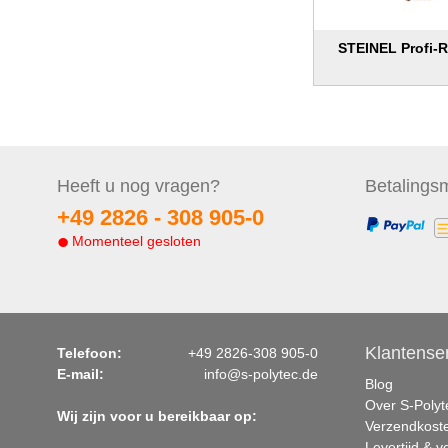
STEINEL Profi
Heeft u nog
vragen?
Betalings
m
+49 2826 -
308 905-0
Momenteel gesloten
Klantense
Telefoon:
+49 2826-308 905-0
E-mail:
info@s-polytec.de
Blog
Over S-Polyt
Wij zijn voor u bereikbaar op:
Verzendkost
Levertijd & 