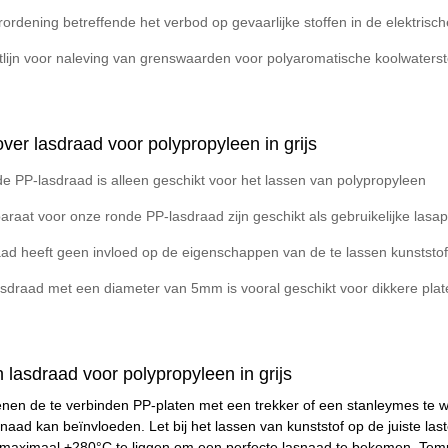
rdening betreffende het verbod op gevaarlijke stoffen in de elektrische
tlijn voor naleving van grenswaarden voor polyaromatische koolwaterst
er lasdraad voor polypropyleen in grijs
e PP-lasdraad is alleen geschikt voor het lassen van polypropyleen
araat voor onze ronde PP-lasdraad zijn geschikt als gebruikelijke lasa
aad heeft geen invloed op de eigenschappen van de te lassen kunststo
sdraad met een diameter van 5mm is vooral geschikt voor dikkere plat
 lasdraad voor polypropyleen in grijs
enen de te verbinden PP-platen met een trekker of een stanleymes te w
snaad kan beïnvloeden. Let bij het lassen van kunststof op de juiste la
maximaal +280°C te liggen om een perfecte lasnaad te bekomen. Tem