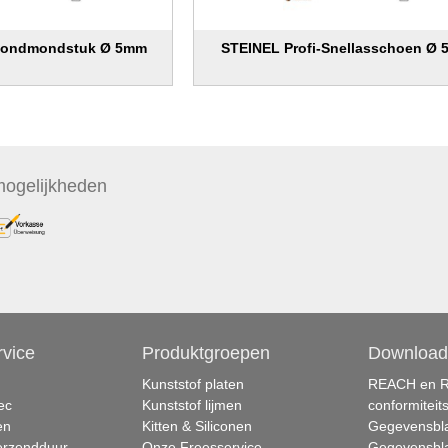
-Rondmondstuk Ø 5mm
STEINEL Profi-Snellasschoen Ø
ogelijkheden
rvice
Produktgroepen
Download
Kunststof platen
REACH en 
ec
Kunststof lijmen
conformiteit
en
Kitten & Siliconen
Gegevensbla
verzendduur
Onze Freesservice
Gegevensbla