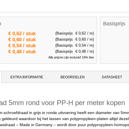
n
Basisprijs
€ 0,62
/ stuk
(Basisprijs
€ 0,62
/ m)
€ 0,60
/ stuk
(Basisprijs
€ 0,60
/ m)
€ 0,54
/ stuk
(Basisprijs
€ 0,54
/ m)
€ 0,48
/ stuk
(Basisprijs
€ 0,48
/ m)
Alle prijzen zijn inclusief 19% btw
EXTRA INFORMATIE
BEOORDELEN
DATASHEET
ad 5mm rond voor PP-H per meter kopen
-schroefdraad in grijs in ronde uitvoering heeft een diameter van 5mm
ig gekleurd waardoor bij het lassen van polypropyleen-platen altijd de
e lasdraad – Made in Germany – wordt door puur polypropyleen-homop