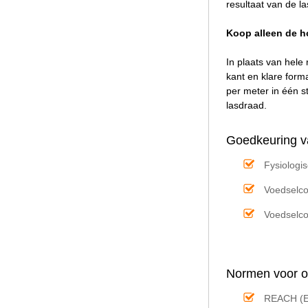
resultaat van de l
Koop alleen de h
In plaats van hele
kant en klare form
per meter in één s
lasdraad.
Goedkeuring va
Fysiologi
Voedselco
Voedselco
Normen voor on
REACH (EU