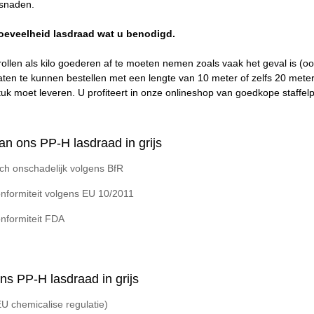
asnaden.
oeveelheid lasdraad wat u benodigd.
 rollen als kilo goederen af te moeten nemen zoals vaak het geval is (o
aten te kunnen bestellen met een lengte van 10 meter of zelfs 20 meter,
tuk moet leveren. U profiteert in onze onlineshop van goedkope staff
n ons PP-H lasdraad in grijs
sch onschadelijk volgens BfR
nformiteit volgens EU 10/2011
nformiteit FDA
s PP-H lasdraad in grijs
 chemicalise regulatie)