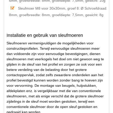
6mm, groefbreedte: 8mm, groefdiepte: 7,5mm, gewicht: 10g
Sleufmoer M8 voor 30x30mm, groef 8:
Ø Schroefdraad:
8mm, groefbreedte: 8mm, groefdiepte: 7,5mm, gewicht: 8g
Installatie en gebruik van sleufmoeren
Sleufmoeren vermenigvuldigen de mogelijkheden voor
constructieprofielen. Terwijl eenvoudige sleufmoeren meer
dan voldoende zijn voor eenvoudige bevestigingen, dienen
sleufmoeren met veerkogels het doel om niet gewoon weg te
glijden in de sleuf van het profiel en zorgen ze ook voor een
betere verdeling van de belasting door het grotere
contactoppervlak, zodat zelfs zwaardere onderdelen aan het
profiel bevestigd kunnen worden zonder bang te hoeven zijn
voor vervorming. De montage van beugels, hulpstukken,
afdekplaten enz. is vergelijkbaar met die van conventionele
sleufmoeren, met als enige verschil dat de grotere sleufmoer
zijdelings in de sleuf moet worden gestoken, terwijl een
conventionele sleufmoer door de open sleuf gestoken en
gedraaid kan worden.