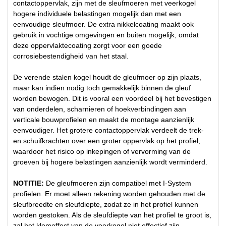
contactoppervlak, zijn met de sleufmoeren met veerkogel
hogere individuele belastingen mogelijk dan met een
eenvoudige sleufmoer. De extra nikkelcoating maakt ook
gebruik in vochtige omgevingen en buiten mogelijk, omdat
deze oppervlaktecoating zorgt voor een goede
corrosiebestendigheid van het staal.
De verende stalen kogel houdt de gleufmoer op zijn plaats,
maar kan indien nodig toch gemakkelijk binnen de gleuf
worden bewogen. Dit is vooral een voordeel bij het bevestigen
van onderdelen, scharnieren of hoekverbindingen aan
verticale bouwprofielen en maakt de montage aanzienlijk
eenvoudiger. Het grotere contactoppervlak verdeelt de trek-
en schuifkrachten over een groter oppervlak op het profiel,
waardoor het risico op inkepingen of vervorming van de
groeven bij hogere belastingen aanzienlijk wordt verminderd.
NOTITIE:
De gleufmoeren zijn compatibel met I-System
profielen. Er moet alleen rekening worden gehouden met de
sleufbreedte en sleufdiepte, zodat ze in het profiel kunnen
worden gestoken. Als de sleufdiepte van het profiel te groot is,
zal het klemeffect van de veerkogel niet effectief zijn.