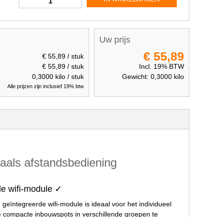
Uw prijs
€ 55,89
€ 55,89
/ stuk
€ 55,89
/ stuk
Incl. 19% BTW
0,3000
kilo / stuk
Gewicht:
0,3000
kilo
Alle prijzen zijn inclusief 19% btw
naals afstandsbediening
e wifi-module ✓
ntegreerde wifi-module is ideaal voor het individueel
e compacte inbouwspots in verschillende groepen te