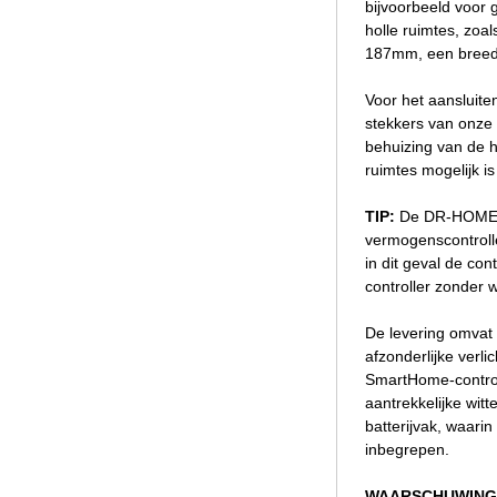
bijvoorbeeld voor 
holle ruimtes, zoal
187mm, een breed
Voor het aansluite
stekkers van onze
behuizing van de 
ruimtes mogelijk i
TIP:
De DR-HOME3
vermogenscontrolle
in dit geval de c
controller zonder 
De levering omvat 
afzonderlijke verl
SmartHome-controlle
aantrekkelijke wit
batterijvak, waarin
inbegrepen.
WAARSCHUWING