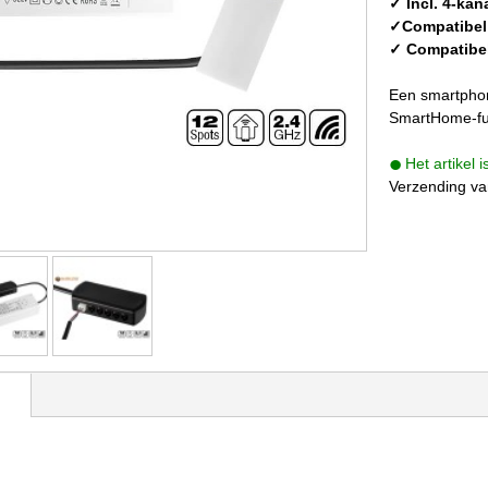
✓ Incl. 4-ka
✓Compatibel
✓ Compatibe
Een smartphon
SmartHome-fun
Het artikel 
Verzending va