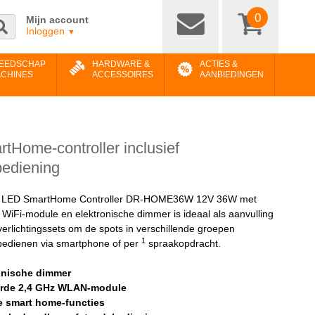
0
Mijn account
Inloggen
▼
EEDSCHAP
HARDWARE &
ACTIES &
ACHINES
ACCESSOIRES
AANBIEDINGEN
tHome-controller inclusief
bediening
ht LED SmartHome Controller DR-HOME36W 12V 36W met
WiFi-module en elektronische dimmer is ideaal als aanvulling
erlichtingssets om de spots in verschillende groepen
1
bedienen via smartphone of per
spraakopdracht.
onische dimmer
erde 2,4 GHz WLAN-module
e smart home-functies