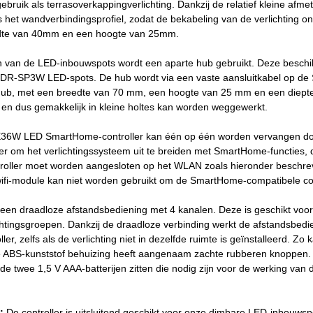
gebruik als terrasoverkappingverlichting. Dankzij de relatief kleine af
s het wandverbindingsprofiel, zodat de bekabeling van de verlichting onz
te van 40mm en een hoogte van 25mm.
n van de LED-inbouwspots wordt een aparte hub gebruikt. Deze beschikt
 DR-SP3W LED-spots. De hub wordt via een vaste aansluitkabel op de
hub, met een breedte van 70 mm, een hoogte van 25 mm en een diepte 
s en dus gemakkelijk in kleine holtes kan worden weggewerkt.
6W LED SmartHome-controller kan één op één worden vervangen 
r om het verlichtingssysteem uit te breiden met SmartHome-functies, d
ontroller moet worden aangesloten op het WLAN zoals hieronder beschr
wifi-module kan niet worden gebruikt om de SmartHome-compatibele con
een draadloze afstandsbediening met 4 kanalen. Deze is geschikt voor
ichtingsgroepen. Dankzij de draadloze verbinding werkt de afstandsbed
r, zelfs als de verlichting niet in dezelfde ruimte is geïnstalleerd. Zo
te ABS-kunststof behuizing heeft aangenaam zachte rubberen knoppen. A
 de twee 1,5 V AAA-batterijen zitten die nodig zijn voor de werking van 
:
De controller is uitsluitend geschikt voor onze dimbare LED-inbouw