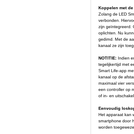
Koppelen met de
Zolang de LED Sma
verbonden. Hiervoo
zijn geïntegreerd.
oplichten. Nu kunn
gedimd. Met de aan
kanaal ze zijn toe
NOTITIE:
Indien e
tegelijkertijd met
Smart Life-app met
kanaal op de afst
maximaal vier vers
een controller op 
of in- en uitschak
Eenvoudig loskop
Het apparaat kan 
smartphone door h
worden toegewezen