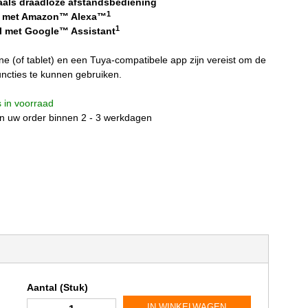
naals draadloze afstandsbediening
1
 met Amazon™ Alexa™
1
l met Google™ Assistant
e (of tablet) en een Tuya-compatibele app zijn vereist om de
cties te kunnen gebruiken.
is in voorraad
n uw order binnen 2 - 3 werkdagen
Aantal (Stuk)
IN WINKELWAGEN