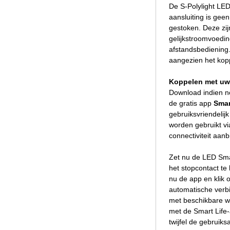
De S-Polylight LED
aansluiting is gee
gestoken. Deze zij
gelijkstroomvoedin
afstandsbediening.
aangezien het kopp
Koppelen met uw
Download indien n
de gratis app
Smar
gebruiksvriendelij
worden gebruikt v
connectiviteit aanb
Zet nu de LED Smar
het stopcontact te
nu de app en klik 
automatische verbin
met beschikbare w
met de Smart Life-
twijfel de gebruik