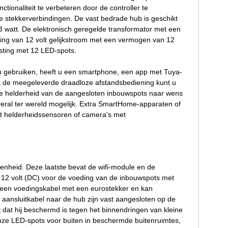
tionaliteit te verbeteren door de controller te
e stekkerverbindingen. De vast bedrade hub is geschikt
 watt. De elektronisch geregelde transformator met een
ning van 12 volt gelijkstroom met een vermogen van 12
asting met 12 LED-spots.
 gebruiken, heeft u een smartphone, een app met Tuya-
Met de meegeleverde draadloze afstandsbediening kunt u
n de helderheid van de aangesloten inbouwspots naar wens
veral ter wereld mogelijk. Extra SmartHome-apparaten of
et helderheidssensoren of camera's met
nheid. Deze laatste bevat de wifi-module en de
n 12 volt (DC) voor de voeding van de inbouwspots met
a een voedingskabel met een eurostekker en kan
aansluitkabel naar de hub zijn vast aangesloten op de
 dat hij beschermd is tegen het binnendringen van kleine
nze LED-spots voor buiten in beschermde buitenruimtes,