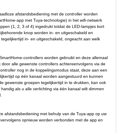
aadloze afstandsbediening met de controller worden
martHome-app met Tuya-technologie) in het wifi-netwerk
pen (1, 2, 3 of 4) ingedrukt totdat de LED-lampjes kort
 bijbehorende knop worden in- en uitgeschakeld en
egelijkertijd in- en uitgeschakeld, ongeacht aan welk
 SmartHome-controllers worden gebruikt en deze allemaal
k door alle gewenste controllers achtereenvolgens via de
controller nog in de koppelingsmodus staat, deze aan een
lijkertijd op één kanaal worden aangestuurd en kunnen
 gewenste groepen tegelijkertijd in te drukken, kan ook
andig als u alle verlichting via één kanaal wilt dimmen
.
ze afstandsbediening met behulp van de Tuya-app op uw
kan vervolgens opnieuw worden verbonden met de app en