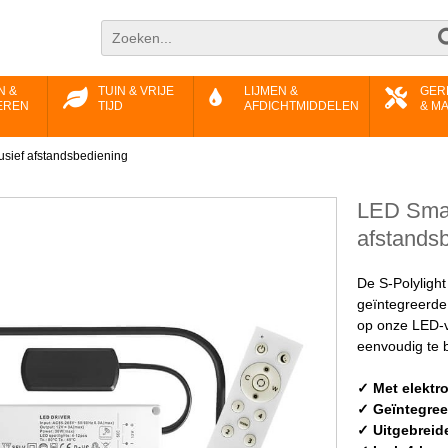
N &
TUIN & VRIJE
LIJMEN &
GER
EREN
TIJD
AFDICHTMIDDELEN
& M
usief afstandsbediening
LED Smar
afstands
De S-Polylig
geïntegreerde 
op onze LED-v
eenvoudig te 
✓ Met elektr
✓ Geïntegre
✓ Uitgebreid