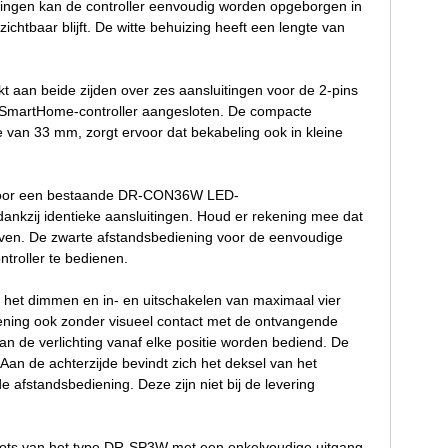
metingen kan de controller eenvoudig worden opgeborgen in
ichtbaar blijft. De witte behuizing heeft een lengte van
 aan beide zijden over zes aansluitingen voor de 2-pins
 SmartHome-controller aangesloten. De compacte
van 33 mm, zorgt ervoor dat bekabeling ook in kleine
door een bestaande DR-CON36W LED-
ankzij identieke aansluitingen. Houd er rekening mee dat
even. De zwarte afstandsbediening voor de eenvoudige
troller te bedienen.
 het dimmen en in- en uitschakelen van maximaal vier
iening ook zonder visueel contact met de ontvangende
 kan de verlichting vanaf elke positie worden bediend. De
an de achterzijde bevindt zich het deksel van het
de afstandsbediening. Deze zijn niet bij de levering
spots van het type DR-SP3W met een enkelvoudige uitgang