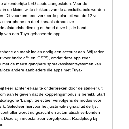
e afzonderlijke LED-spots aangesloten. Voor de
rin de kleine witte stekkers van de aansluitkabels worden
. Dit voorkomt een verkeerde polariteit van de 12 volt
uw smartphone en de 4-kanaals draadloze
n de afstandsbediening en houd deze bij de hand,
ehulp van een Tuya-gebaseerde app.
phone en maak indien nodig een account aan. Wij raden
r voor Android™ en iOS™), omdat deze app zeer
k ook met de meest gangbare spraakassistentsystemen kan
r talloze andere aanbieders die apps met Tuya-
f keer achter elkaar te onderbreken door de stekker uit
 om aan te geven dat de koppelingsmodus is bereikt. Start
aatcategorie 'Lamp'. Selecteer vervolgens de modus voor
Selecteer hiervoor het juiste wifi-signaal uit de lijst
controller wordt nu gezocht en automatisch verbonden
. Deze zijn meestal zeer vergelijkbaar. Raadpleeg bij
r.