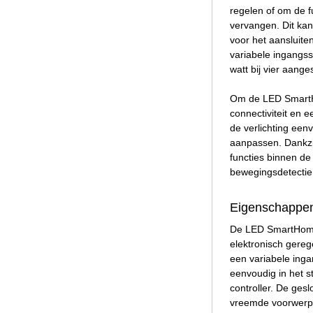
regelen of om de f
vervangen. Dit kan
voor het aansluit
variabele ingangss
watt bij vier aang
Om de LED SmartHo
connectiviteit en 
de verlichting een
aanpassen. Dankzij
functies binnen de
bewegingsdetectie 
Eigenschappe
De LED SmartHome 
elektronisch gereg
een variabele inga
eenvoudig in het s
controller. De ges
vreemde voorwerpe