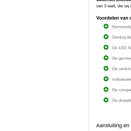
van 3 watt, die wi
Voordelen van 
Eenvoudig
Dankzij d
De LED Sm
De geïnte
De verlic
Individue
De compac
De draadl
Aansluiting en