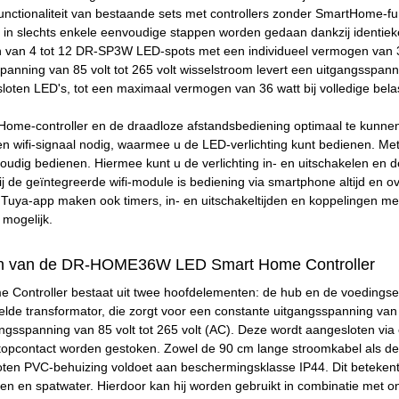
unctionaliteit van bestaande sets met controllers zonder SmartHome-func
 in slechts enkele eenvoudige stappen worden gedaan dankzij identiek
en van 4 tot 12 DR-SP3W LED-spots met een individueel vermogen van 3
panning van 85 volt tot 265 volt wisselstroom levert een uitgangsspan
esloten LED's, tot een maximaal vermogen van 36 watt bij volledige bel
me-controller en de draadloze afstandsbediening optimaal te kunnen
een wifi-signaal nodig, waarmee u de LED-verlichting kunt bedienen. 
voudig bedienen. Hiermee kunt u de verlichting in- en uitschakelen e
 de geïntegreerde wifi-module is bediening via smartphone altijd en o
 Tuya-app maken ook timers, in- en uitschakeltijden en koppelingen m
mogelijk.
n van de DR-HOME36W LED Smart Home Controller
Controller bestaat uit twee hoofdelementen: de hub en de voedingsee
elde transformator, die zorgt voor een constante uitgangsspanning va
ngsspanning van 85 volt tot 265 volt (AC). Deze wordt aangesloten vi
topcontact worden gestoken. Zowel de 90 cm lange stroomkabel als de 
loten PVC-behuizing voldoet aan beschermingsklasse IP44. Dit betekent
n en spatwater. Hierdoor kan hij worden gebruikt in combinatie met o