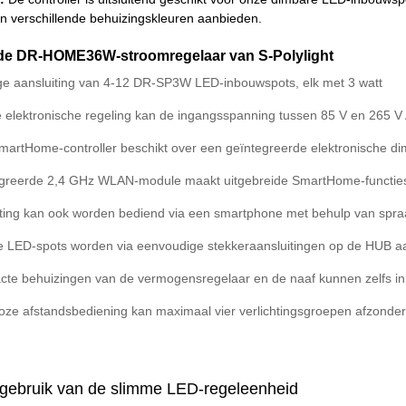
j in verschillende behuizingskleuren aanbieden.
de DR-HOME36W-stroomregelaar van S-Polylight
e aansluiting van 4-12 DR-SP3W LED-inbouwspots, elk met 3 watt
e elektronische regeling kan de ingangsspanning tussen 85 V en 265 V
artHome-controller beschikt over een geïntegreerde elektronische di
greerde 2,4 GHz WLAN-module maakt uitgebreide SmartHome-functies
hting kan ook worden bediend via een smartphone met behulp van spra
le LED-spots worden via eenvoudige stekkeraansluitingen op de HUB a
te behuizingen van de vermogensregelaar en de naaf kunnen zelfs in
oze afstandsbediening kan maximaal vier verlichtingsgroepen afzonder
 gebruik van de slimme LED-regeleenheid