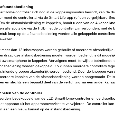
 afstandsbediening
rtHome-controller zich nog in de koppelingsmodus bevindt, kan de dr
r moet de controller al via de Smart Life-app (of een vergelijkbare S
 Om de afstandsbediening te koppelen, houdt u een van de 4 kanaalknop
en alle spots die via de HUB met de controller zijn verbonden, met de
/uit-knop op de afstandsbediening worden alle gekoppelde controllers t
gewezen.
r meer dan 12 inbouwspots worden gebruikt of meerdere afzonderlijke
 een draadloze afstandsbediening moeten worden bediend, is dit mogelij
 uw smartphone te koppelen. Vervolgens moet, terwijl de betreffende 
andsbediening worden gekoppeld. Zo kunnen meerdere controllers tege
chillende groepen afzonderlijk worden bediend. Door de knoppen van de
meerdere kanalen van de afstandsbediening worden aangemaakt. Dit is h
elen en slechts een bepaald deel van de verlichting via een ander kanaal
pelen van de controller
worden losgekoppeld van de LED SmartHome-controller en de draadlo
et apparaat uit het apparaatoverzicht te verwijderen. De controller 
 aan een nieuw kanaal op de afstandsbediening.