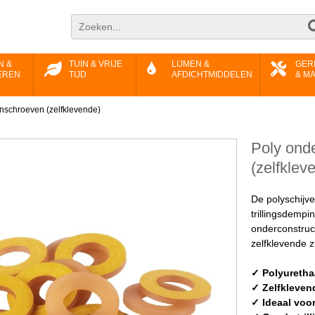
N &
TUIN & VRIJE
LIJMEN &
GER
EREN
TIJD
AFDICHTMIDDELEN
& M
onschroeven (zelfklevende)
Poly ond
(zelfklev
De polyschijv
trillingsdemp
onderconstruc
zelfklevende z
✓ Polyuretha
✓ Zelfkleven
✓ Ideaal voo