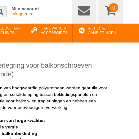
0
Mijn account
Inloggen
▼
EEDSCHAP
HARDWARE &
ACTIES &
ACHINES
ACCESSOIRES
AANBIEDINGEN
erlegring voor balkonschroeven
ende)
en van hoogwaardig polyurethaan worden gebruikt voor
ing en schokdemping tussen bekledingspanelen en
tie voor balkon- en trapleuningen en hebben een
ijde voor eenvoudigere verwerking.
an van hoge kwaliteit
de versie
r balkonbekleding