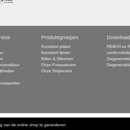
rvice
Produktgroepen
Download
Kunststof platen
REACH en 
ec
Kunststof lijmen
conformiteit
en
Kitten & Siliconen
Gegevensbla
verzendduur
Onze Freesservice
Gegevensbla
jkheden
Onze Snijservice
oorwaarden
d
ng van de online shop te garanderen.
fen & siliconen