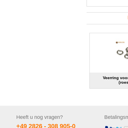
Veerring vo
(roes
Heeft u nog
vragen?
Betalings
m
+49 2826 -
308 905-0