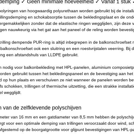
gsdemping ✓ Geen minimale hoeveelheid ✓ Vanaf 1 stuk
polyringen van hoogwaardig polyurethaan worden gebruikt bij de insta
llingsdemping en schokabsorptie tussen de bekledingsplaat en de ond
ergemakkelijken zonder dat de elastische ringen wegglijden, zijn deze
gen nauwkeurig via het gat aan het paneel of de reling worden bevestig
rilling dempende PUR-ring is altijd inbegrepen in de balkonschroefset
alkonschroefset ook een sluitring en een roestvrijstalen veerring. Bij
ring een afstandshuls van LLDPE gebruikt.
jn nodig voor balkonbekleding met HPL-panelen, aluminium composietpa
worden gebruikt tussen het bekledingspaneel en de bevestiging aan het 
ltijd op hun plaats en verschuiven ze niet wanneer de panelen worden b
s schokken, trillingen of thermische uitzetting, die een strakke installa
l wegglijdt.
van de zelfklevende polyschijven
meter van 16 mm en een gatdiameter van 8,5 mm hebben de polyschijv
rgt voor een optimale demping van trillingen veroorzaakt door wind, 
afgestemd op de boorgatgrootte voor glijpunt bevestigingen van HPL-p