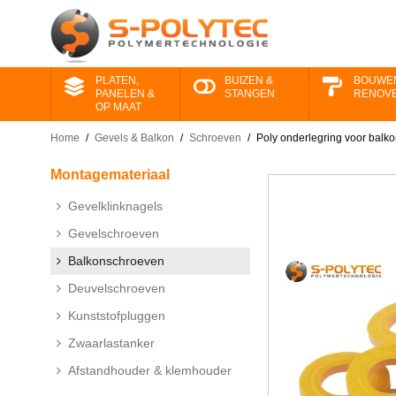
PLATEN,
BUIZEN &
BOUWE
PANELEN &
STANGEN
RENOV
OP MAAT
Home
/
Gevels & Balkon
/
Schroeven
/
Poly onderlegring voor balk
Montage​materiaal
Gevelklinknagels
Gevelschroeven
Balkonschroeven
Deuvelschroeven
Kunststofpluggen
Zwaarlastanker
Afstandhouder & klemhouder