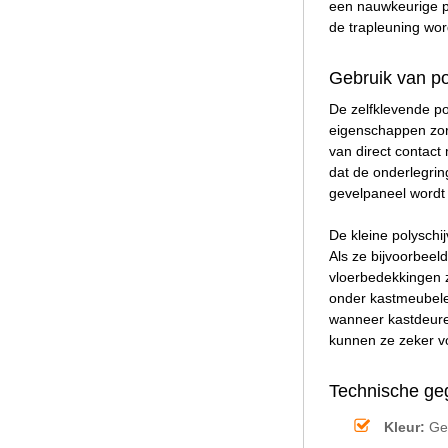
een nauwkeurige po
de trapleuning wo
Gebruik van po
De zelfklevende po
eigenschappen zorg
van direct contact
dat de onderlegrin
gevelpaneel wordt 
De kleine polyschi
Als ze bijvoorbeel
vloerbedekkingen z
onder kastmeubelen
wanneer kastdeuren
kunnen ze zeker v
Technische ge
Kleur:
Gee