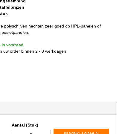
lingsdemping
affelprijzen
stuk
de polyschijven hechten zeer goed op HPL-panelen of
posietpanelen.
is in voorraad
n uw order binnen 2 - 3 werkdagen
Aantal (Stuk)
IN WINKELWAGEN