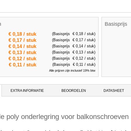
n
Basisprijs
€ 0,18
/ stuk
(Basisprijs
€ 0,18
/ stuk)
€ 0,17
/ stuk
(Basisprijs
€ 0,17
/ stuk)
€ 0,14
/ stuk
(Basisprijs
€ 0,14
/ stuk)
€ 0,13
/ stuk
(Basisprijs
€ 0,13
/ stuk)
€ 0,12
/ stuk
(Basisprijs
€ 0,12
/ stuk)
€ 0,11
/ stuk
(Basisprijs
€ 0,11
/ stuk)
Alle prijzen zijn inclusief 19% btw
EXTRA INFORMATIE
BEOORDELEN
DATASHEET
de poly onderlegring voor balkonschroeven