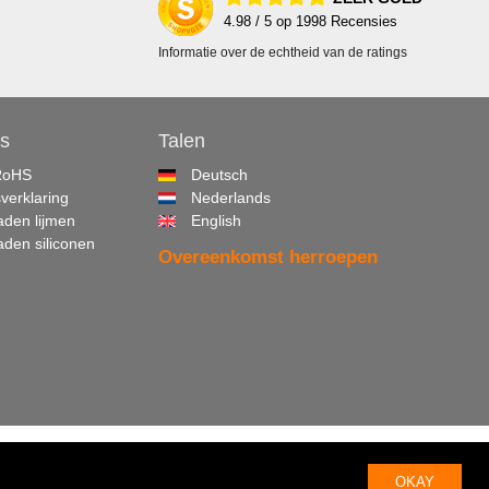
4.98
/ 5 op
1998
Recensies
Informatie over de echtheid van de ratings
s
Talen
RoHS
Deutsch
sverklaring
Nederlands
den lijmen
English
den siliconen
Overeenkomst herroepen
Colofon
|
Privacybeleid
|
Cookies
|
Contact
OKAY