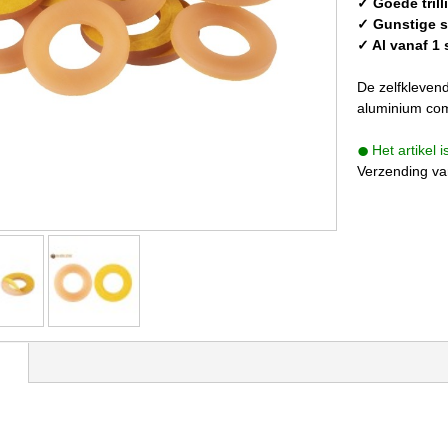
✓ Goede tril
✓ Gunstige st
✓ Al vanaf 1 
De zelfkleven
aluminium com
Het artikel 
Verzending va