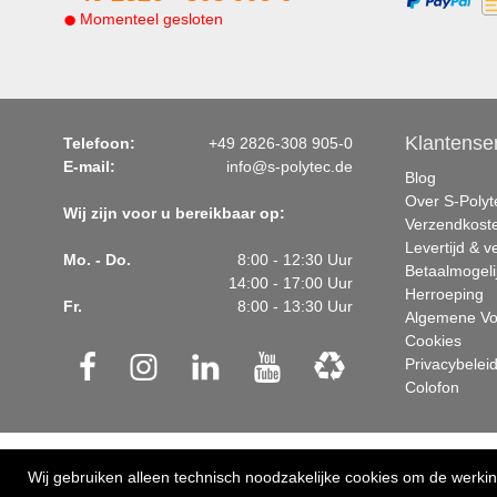
Momenteel gesloten
Klantense
Telefoon:
+49 2826-308 905-0
E-mail:
info@s-polytec.de
Blog
Over S-Polyt
Wij zijn voor u bereikbaar op:
Verzendkost
Levertijd & 
Mo. - Do.
8:00 - 12:30 Uur
Betaalmogeli
14:00 - 17:00 Uur
Herroeping
Fr.
8:00 - 13:30 Uur
Algemene V
Cookies
Privacybelei
Colofon
© 2026 • All rights reserved
Wij gebruiken alleen technisch noodzakelijke cookies om de werki
Uw vakman voor kunststoffen, kleefstof