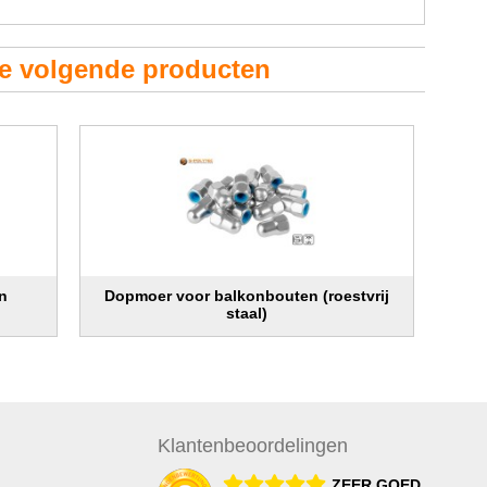
de volgende producten
n
Dopmoer voor balkonbouten (roestvrij
staal)
Klanten
beoordelingen
ZEER GOED