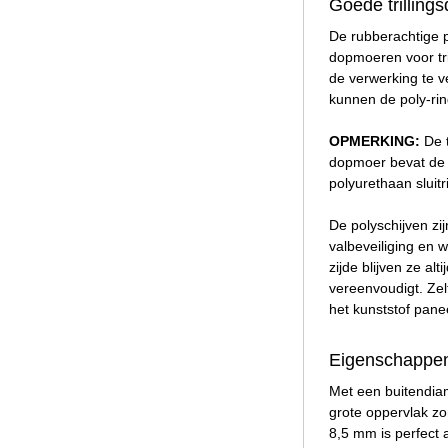
Goede trillin
De rubberachtige 
dopmoeren voor tri
de verwerking te v
kunnen de poly-rin
OPMERKING:
De t
dopmoer bevat de b
polyurethaan sluit
De polyschijven zi
valbeveiliging en 
zijde blijven ze a
vereenvoudigt. Zelf
het kunststof panee
Eigenschappen 
Met een buitendia
grote oppervlak zo
8,5 mm is perfect 