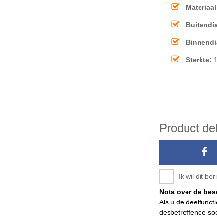
Materiaal
Buitendi
Binnendi
Sterkte:
1
Product de
Ik wil dit b
Nota over de be
Als u de deelfunct
desbetreffende soc