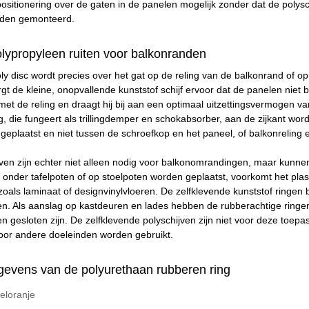
sitionering over de gaten in de panelen mogelijk zonder dat de polys
rden gemonteerd.
lypropyleen ruiten voor balkonranden
ly disc wordt precies over het gat op de reling van de balkonrand of op
t de kleine, onopvallende kunststof schijf ervoor dat de panelen niet 
 met de reling en draagt hij bij aan een optimaal uitzettingsvermogen v
g, die fungeert als trillingdemper en schokabsorber, aan de zijkant wor
geplaatst en niet tussen de schroefkop en het paneel, of balkonreling e
jven zijn echter niet alleen nodig voor balkonomrandingen, maar kunne
d onder tafelpoten of op stoelpoten worden geplaatst, voorkomt het pla
oals laminaat of designvinylvloeren. De zelfklevende kunststof ringen
. Als aanslag op kastdeuren en lades hebben de rubberachtige ringen
 gesloten zijn. De zelfklevende polyschijven zijn niet voor deze toep
oor andere doeleinden worden gebruikt.
gevens van de polyurethaan rubberen ring
loranje