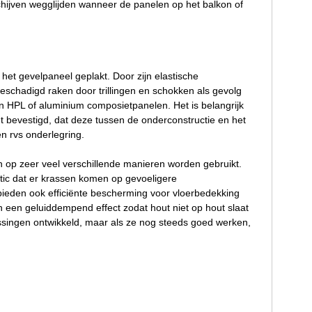
chijven wegglijden wanneer de panelen op het balkon of
 het gevelpaneel geplakt. Door zijn elastische
beschadigd raken door trillingen en schokken als gevolg
an HPL of aluminium composietpanelen. Het is belangrijk
dt bevestigd, dat deze tussen de onderconstructie en het
n rvs onderlegring.
n op zeer veel verschillende manieren worden gebruikt.
stic dat er krassen komen op gevoeligere
 bieden ook efficiënte bescherming voor vloerbedekking
 een geluiddempend effect zodat hout niet op hout slaat
assingen ontwikkeld, maar als ze nog steeds goed werken,