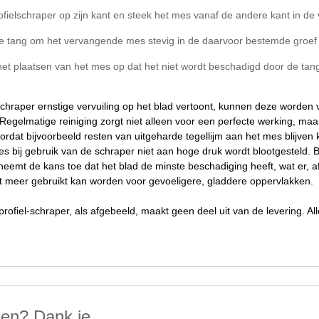
ofielschraper op zijn kant en steek het mes vanaf de andere kant in de
e tang om het vervangende mes stevig in de daarvoor bestemde groef te 
 het plaatsen van het mes op dat het niet wordt beschadigd door de tan
schraper ernstige vervuiling op het blad vertoont, kunnen deze worden 
Regelmatige reiniging zorgt niet alleen voor een perfecte werking, maar
ordat bijvoorbeeld resten van uitgeharde tegellijm aan het mes blijven
es bij gebruik van de schraper niet aan hoge druk wordt blootgesteld.
emt de kans toe dat het blad de minste beschadiging heeft, wat er, af
et meer gebruikt kan worden voor gevoeligere, gladdere oppervlakken.
rofiel-schraper, als afgebeeld, maakt geen deel uit van de levering. 
len? Dank je.