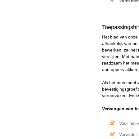
Vorm mes
Toepassingshin
Het blad van onze 
afhankelijk van he
bewerken, zal het 
verslijten. Met na
raadzaam het mes t
aan oppervlakken 
Als het mes moet w
bevestigingsgroef 
veroorzaken. Een s
Vervangen van he
Voor het 
Verwijder 