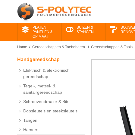
PLATEN,
BUIZEN &
BOUWE
PANELEN &
STANGEN
RENOV
OP MAAT
Home
/
Gereedschappen ​& Toebehoren
/
Gereedschappen & Tools
Handgereedschap
Elektrisch & elektronisch
gereedschap
Tegel-, metsel- &
sanitairgereedschap
Schroevendraaier & Bits
Dopsleutels en steeksleutels
Tangen
Hamers