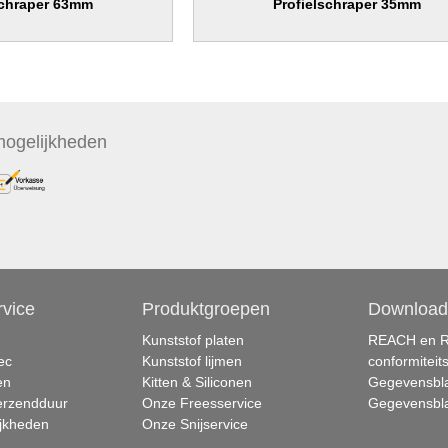
schraper 63mm
Profielschraper 35mm
ogelijkheden
rvice
Produktgroepen
Download
Kunststof platen
REACH en 
ec
Kunststof lijmen
conformiteit
en
Kitten & Siliconen
Gegevensbla
verzendduur
Onze Freesservice
Gegevensbla
jkheden
Onze Snijservice