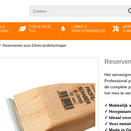
N &
TUIN & VRIJE
LIJMEN &
GER
EREN
TIJD
AFDICHTMIDDELEN
& M
/
Reservemes voor 63mm profielschraper
Reservem
Het vervangme
Professional p
de complete p
het mes te ve
✓ Makkelijk 
✓ Hoogwaardi
✓ Ideaal voo
✓ Voor metal
✓ Made in G