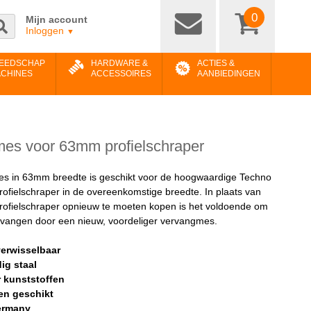
0
Mijn account
Inloggen
▼
EEDSCHAP
HARDWARE &
ACTIES &
ACHINES
ACCESSOIRES
AANBIEDINGEN
es voor 63mm profielschraper
s in 63mm breedte is geschikt voor de hoogwaardige Techno
rofielschraper in de overeenkomstige breedte. In plaats van
rofielschraper opnieuw te moeten kopen is het voldoende om
rvangen door een nieuw, voordeliger vervangmes.
verwisselbaar
g staal
r kunststoffen
en geschikt
ermany