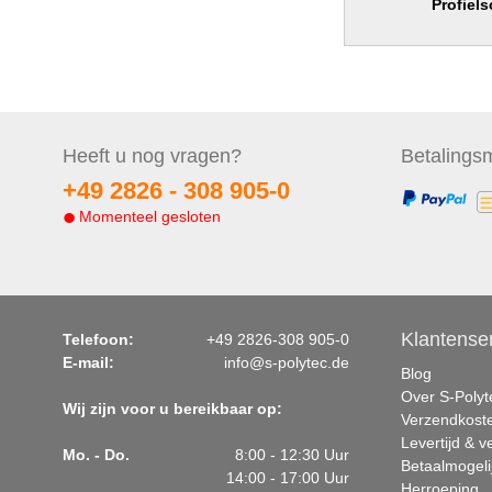
Profiel
Heeft u nog
vragen?
Betalings
m
+49 2826 -
308 905-0
Momenteel gesloten
Klantense
Telefoon:
+49 2826-308 905-0
E-mail:
info@s-polytec.de
Blog
Over S-Polyt
Wij zijn voor u bereikbaar op:
Verzendkost
Levertijd & 
Mo. - Do.
8:00 - 12:30 Uur
Betaalmogeli
14:00 - 17:00 Uur
Herroeping