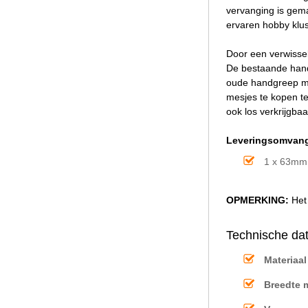
vervanging is gema
ervaren hobby klu
Door een verwissel
De bestaande hand
oude handgreep mo
mesjes te kopen te
ook los verkrijgbaa
Leveringsomvan
1 x 63mm 
OPMERKING:
Het 
Technische dat
Materiaal
Breedte 