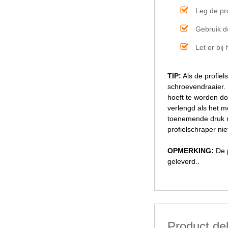
Leg de pr
Gebruik d
Let er bij
TIP:
Als de profiel
schroevendraaier. 
hoeft te worden do
verlengd als het m
toenemende druk ne
profielschraper ni
OPMERKING:
De p
geleverd..
Product de