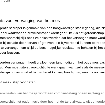
:
recht
ts voor vervanging van het mes
profielschraper is gemaakt van een hoogwaardige staallegering, die zi
t doel waarvoor de profielschraper wordt gebruikt. Als het gereedschap
mes waarschijnlijk nooit zo belast worden dat het vervangen moet worde
me bij schade door kerven of groeven, die bijvoorbeeld kunnen optreden 
e vervangen om altijd de best mogelijke resultaten te behalen bij he
door krassen.
orden vervangen, heeft u alleen een tang nodig om het oude mes vast 
zit. Men moet uiterst voorzichtig te werk gaan, want zelfs als de mess
tevige ondergrond of bankschroef kan erg handig zijn, maar is niet ver
t mes - stap voor stap
verwisselen van het mesje wordt een combinatietang of een nijptang e
voorzichtig het oude mesje door het met de tang zijwaarts uit de houde