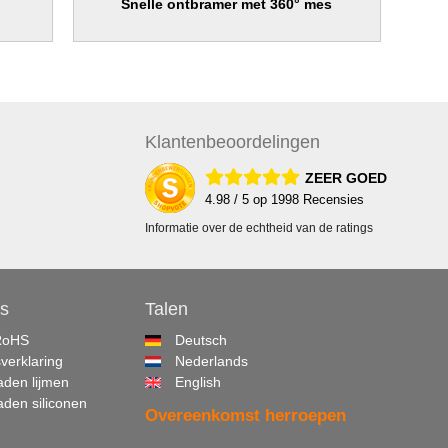
Snelle ontbramer met 360° mes
Klanten
beoordelingen
ZEER GOED
4.98
/ 5 op
1998
Recensies
Informatie over de echtheid van de ratings
s
Talen
RoHS
Deutsch
sverklaring
Nederlands
den lijmen
English
den siliconen
Overeenkomst herroepen