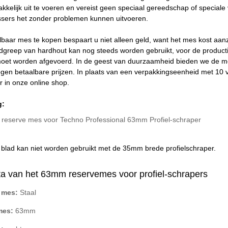
kkelijk uit te voeren en vereist geen speciaal gereedschap of speciale
ssers het zonder problemen kunnen uitvoeren.
baar mes te kopen bespaart u niet alleen geld, want het mes kost aanzi
greep van hardhout kan nog steeds worden gebruikt, voor de productie
et worden afgevoerd. In de geest van duurzaamheid bieden we de mog
gen betaalbare prijzen. In plaats van een verpakkingseenheid met 10 
r in onze online shop.
g:
reserve mes voor Techno Professional 63mm Profiel-schraper
blad kan niet worden gebruikt met de 35mm brede profielschraper.
a van het 63mm reservemes voor profiel-schrapers
 mes:
Staal
mes:
63mm