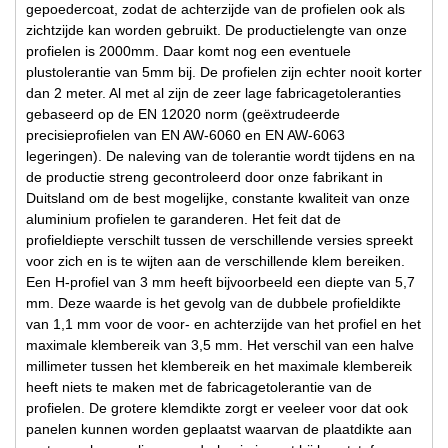
gepoedercoat, zodat de achterzijde van de profielen ook als
zichtzijde kan worden gebruikt. De productielengte van onze
profielen is 2000mm. Daar komt nog een eventuele
plustolerantie van 5mm bij. De profielen zijn echter nooit korter
dan 2 meter. Al met al zijn de zeer lage fabricagetoleranties
gebaseerd op de EN 12020 norm (geëxtrudeerde
precisieprofielen van EN AW-6060 en EN AW-6063
legeringen). De naleving van de tolerantie wordt tijdens en na
de productie streng gecontroleerd door onze fabrikant in
Duitsland om de best mogelijke, constante kwaliteit van onze
aluminium profielen te garanderen. Het feit dat de
profieldiepte verschilt tussen de verschillende versies spreekt
voor zich en is te wijten aan de verschillende klem bereiken.
Een H-profiel van 3 mm heeft bijvoorbeeld een diepte van 5,7
mm. Deze waarde is het gevolg van de dubbele profieldikte
van 1,1 mm voor de voor- en achterzijde van het profiel en het
maximale klembereik van 3,5 mm. Het verschil van een halve
millimeter tussen het klembereik en het maximale klembereik
heeft niets te maken met de fabricagetolerantie van de
profielen. De grotere klemdikte zorgt er veeleer voor dat ook
panelen kunnen worden geplaatst waarvan de plaatdikte aan