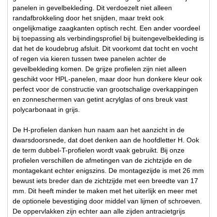
panelen in gevelbekleding. Dit verdoezelt niet alleen
randafbrokkeling door het snijden, maar trekt ook
ongelijkmatige zaagkanten optisch recht. Een ander voordeel
bij toepassing als verbindingsprofiel bij buitengevelbekleding is
dat het de koudebrug afsluit. Dit voorkomt dat tocht en vocht
of regen via kieren tussen twee panelen achter de
gevelbekleding komen. De grijze profielen zijn niet alleen
geschikt voor HPL-panelen, maar door hun donkere kleur ook
perfect voor de constructie van grootschalige overkappingen
en zonneschermen van getint acrylglas of ons breuk vast
polycarbonaat in grijs.
De H-profielen danken hun naam aan het aanzicht in de
dwarsdoorsnede, dat doet denken aan de hoofdletter H. Ook
de term dubbel-T-profielen wordt vaak gebruikt. Bij onze
profielen verschillen de afmetingen van de zichtzijde en de
montagekant echter enigszins. De montagezijde is met 26 mm
bewust iets breder dan de zichtzijde met een breedte van 17
mm. Dit heeft minder te maken met het uiterlijk en meer met
de optionele bevestiging door middel van lijmen of schroeven.
De oppervlakken zijn echter aan alle zijden antracietgrijs