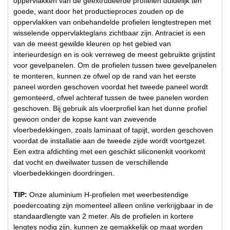
oppervlakken van de geëxtrudeerde profielen duidelijk ten
goede, want door het productieproces zouden op de
oppervlakken van onbehandelde profielen lengtestrepen met
wisselende oppervlakteglans zichtbaar zijn. Antraciet is een
van de meest gewilde kleuren op het gebied van
interieurdesign en is ook verreweg de meest gebruikte grijstint
voor gevelpanelen. Om de profielen tussen twee gevelpanelen
te monteren, kunnen ze ofwel op de rand van het eerste
paneel worden geschoven voordat het tweede paneel wordt
gemonteerd, ofwel achteraf tussen de twee panelen worden
geschoven. Bij gebruik als vloerprofiel kan het dunne profiel
gewoon onder de kopse kant van zwevende
vloerbedekkingen, zoals laminaat of tapijt, worden geschoven
voordat de installatie aan de tweede zijde wordt voortgezet.
Een extra afdichting met een geschikt siliconenkit voorkomt
dat vocht en dweilwater tussen de verschillende
vloerbedekkingen doordringen.
TIP:
Onze aluminium H-profielen met weerbestendige
poedercoating zijn momenteel alleen online verkrijgbaar in de
standaardlengte van 2 meter. Als de profielen in kortere
lengtes nodig zijn, kunnen ze gemakkelijk op maat worden