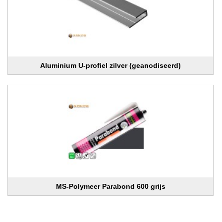
Aluminium U-profiel zilver (geanodiseerd)
MS-Polymeer Parabond 600 grijs