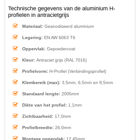
Technische gegevens van de aluminium H-
profielen in antracietgrijs
Materiaal:
Geanodiseerd aluminium
Legering:
EN AW 6063 T6
Oppervlak:
Gepoedercoat
Kleur:
Antraciet grijs (RAL 7016)
Profielvorm:
H-Profiel (Verbindingsprofiel)
Klembereik (max):
3,5mm, 6,5mm en 8,5mm
Standaard lengte:
2005mm
Dikte van het profiel:
1,1mm
Zichtbaarheid:
17,0mm
Profielbreedte:
26,0mm
Montage oppervlak:
12,45mm