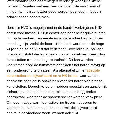
Waterstraalsnijden daarentegen vereist gewoonlijk dikkere
panelen. Panelen met een zeer geringe dikte van 1 mm of
minder kunnen zelfs zeer goed worden gesneden met een
schaar of een scherp mes.
Boren in PVC is mogelijk met in de handel verkrijgbare HSS-
boren voor metaal. Er zijn echter een paar belangrijke punten
om op te merken. Ten eerste moet de snelheid bij het boren
zeer laag zijn, zodat de boor niet te heet wordt door de hoge
wrijving en zo de kunststof verbrandt. Bovendien is PVC een
brosse kunststof die bij te veel druk gemakkelijker breekt dan
kunststoffen met een hogere taaiheid. Dit kan worden
voorkomen door de kunststofplaat tijdens het boren stevig op
een ondergrond te plaatsen. Als alternatief zijn er
speciale
kunststofboren, bijvoorbeeld onze HK-boren
, waarvan de
geometrie speciaal is ontworpen voor het boren van brosse
kunststoffen. Dergelijke boren hebben meestal een aanzienlijk
kleinere punthoek en hebben ook een zeer langgerekte
boorspiraal, waardoor de spanen sneller worden verwijderd.
Om overmatige warmteontwikkeling tijdens het boren te
voorkomen, kan een koel- en smeermiddel, bijvoorbeeld
eenvoudige vloeibare zeep, worden gebruikt