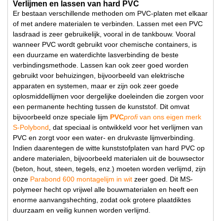
Verlijmen en lassen van hard PVC
Er bestaan verschillende methoden om PVC-platen met elkaar
of met andere materialen te verbinden. Lassen met een PVC
lasdraad is zeer gebruikelijk, vooral in de tankbouw. Vooral
wanneer PVC wordt gebruikt voor chemische containers, is
een duurzame en waterdichte lasverbinding de beste
verbindingsmethode. Lassen kan ook zeer goed worden
gebruikt voor behuizingen, bijvoorbeeld van elektrische
apparaten en systemen, maar er zijn ook zeer goede
oplosmiddellijmen voor dergelijke doeleinden die zorgen voor
een permanente hechting tussen de kunststof. Dit omvat
bijvoorbeeld onze speciale lijm
PVC
profi
van ons eigen merk
S-Polybond
, dat speciaal is ontwikkeld voor het verlijmen van
PVC en zorgt voor een water- en drukvaste lijmverbinding.
Indien daarentegen de witte kunststofplaten van hard PVC op
andere materialen, bijvoorbeeld materialen uit de bouwsector
(beton, hout, steen, tegels, enz.) moeten worden verlijmd, zijn
onze
Parabond 600 montagelijm in wit
zeer goed. Dit MS-
polymeer hecht op vrijwel alle bouwmaterialen en heeft een
enorme aanvangshechting, zodat ook grotere plaatdiktes
duurzaam en veilig kunnen worden verlijmd.