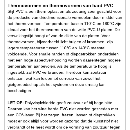
Thermovormen en thermovormen van hard PVC
Stijf PVC is een thermoplast en als zodanig zeer geschikt voor
de productie van driedimensionale vormdelen door middel van
het thermovormen. Temperaturen tussen 110°C en 180°C zijn
ideaal voor het thermovormen van de witte PVC-U platen. De
verwekingstijd hangt af van de dikte van de platen. Voor
thermovormen, bijvoorbeeld licht buigen of krommen, zijn
lagere temperaturen tussen 110°C en 140°C meestal
voldoende. Voor smalle randen of diepgetrokken onderdelen
met een hoge aspectverhouding worden daarentegen hogere
temperaturen aanbevolen. Als de temperatuur te hoog is
ingesteld, zal PVC verbranden. Hierdoor kan zoutzuur
ontstaan, wat kan leiden tot corrosie van zowel het
gietgereedschap als het systeem en deze ernstig kan
beschadigen.
LET OP:
Polyvinylchloride geeft zoutzuur af bij hoge hitte.
Daarom kan het witte harde PVC niet worden gesneden met
een CO²-laser. Bij het zagen, frezen, lassen of dieptrekken
moet er ook altijd voor worden gezorgd dat de kunststof niet
verbrandt of te heet wordt om de vorming van zoutzuur tegen