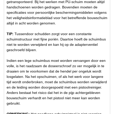
getransporteerd. Bij het werken met PU-schuim moeten altijd
handschoenen worden gedragen. Bovendien moeten de
specificaties voor persoonlijke beschermingsmiddelen volgens
het veiligheidsinformatieblad voor het betreffende bouwschuim
altijd in acht worden genomen.
TIP:
Tussendoor schudden zorgt voor een constante
schuimstructuur met fijne poriën. Daartoe hoeft de schuimbus
niet te worden verwijderd en kan hij op de adapterventiel
geschroefd blijven.
Indien een lege schuimbus moet worden vervangen door een
volle, is het raadzaam de doseerschroef zo ver mogelijk in te
draaien om te voorkomen dat de hendel per ongeluk wordt
losgelaten. Na het opschuimen, of als het werk voor langere
tijd wordt onderbroken, moet de schuimbus worden verwijderd
en de leiding worden doorgespoeld met een pistoolreiniger.
Anders bestaat het risico dat het in de pijp achtergebleven
bouwschuim verhardt en het pistool niet meer kan worden
gebruikt.
OPMERKING:
Het goedkope schuimpistool is niet voorzien