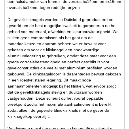
een hulsdiameter van 5mm in de versies 5x14mm en 5x16mm
evenals 5x18mm tegen redelijke prijzen.
De gevelklinknagels worden in Duitsland geproduceerd en
geverfd om de best mogelijke kwaliteit te garanderen op het
gebied van materiaal, afwerking en kleurnauwkeurigheid. We
sluiten geen compromissen als het gaat om de
materiaalkeuze en daarom hebben we er bewust voor
gekozen om voor de klinknagel een hoogwaardige
aluminiumlegering te gebruiken, omdat deze staat voor een
goede corrosiebestendigheid en perfect geschikt is voor
gevelconstructies die veelal met aluminium profielen worden
gebouwd. De klinknageldoorn is daarentegen bewust gekozen
in een roestvrijstalen legering. Dit maakt hoge
aanhaalmomenten mogelijk bij het klinken, wat ervoor zorgt
dat de gevelklinknagels stevig en duurzaam worden
vastgehouden. Deze scheurt op het vooraf bepaalde
breekpunt zodra het maximale aanhaalmoment is bereikt,
zodat alleen de geperste blindklinkhuls met de geverfde
klinknagelkop overblijft.
We dwingen u niet om een doos te kopen. Bij ons koopt u