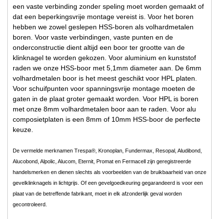
een vaste verbinding zonder speling moet worden gemaakt of
dat een beperkingsvrije montage vereist is. Voor het boren
hebben we zowel geslepen HSS-boren als volhardmetalen
boren. Voor vaste verbindingen, vaste punten en de
onderconstructie dient altijd een boor ter grootte van de
klinknagel te worden gekozen. Voor aluminium en kunststof
raden we onze HSS-boor met 5,1mm diameter aan. De 6mm
volhardmetalen boor is het meest geschikt voor HPL platen.
Voor schuifpunten voor spanningsvrije montage moeten de
gaten in de plaat groter gemaakt worden. Voor HPL is boren
met onze 8mm volhardmetalen boor aan te raden. Voor alu
composietplaten is een 8mm of 10mm HSS-boor de perfecte
keuze.
De vermelde merknamen Trespa®, Kronoplan, Fundermax, Resopal, Aludibond,
Alucobond, Alpolic, Alucom, Eternit, Promat en Fermacell zijn geregistreerde
handelsmerken en dienen slechts als voorbeelden van de bruikbaarheid van onze
gevelklinknagels in lichtgrijs. Of een gevelgoedkeuring gegarandeerd is voor een
plaat van de betreffende fabrikant, moet in elk afzonderlijk geval worden
gecontroleerd.