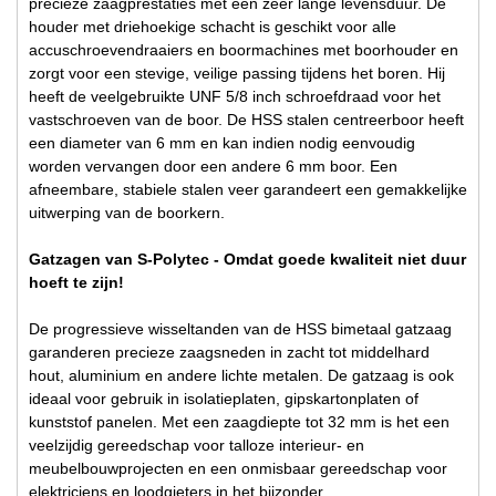
precieze zaagprestaties met een zeer lange levensduur. De
houder met driehoekige schacht is geschikt voor alle
accuschroevendraaiers en boormachines met boorhouder en
zorgt voor een stevige, veilige passing tijdens het boren. Hij
heeft de veelgebruikte UNF 5/8 inch schroefdraad voor het
vastschroeven van de boor. De HSS stalen centreerboor heeft
een diameter van 6 mm en kan indien nodig eenvoudig
worden vervangen door een andere 6 mm boor. Een
afneembare, stabiele stalen veer garandeert een gemakkelijke
uitwerping van de boorkern.
Gatzagen van S-Polytec - Omdat goede kwaliteit niet duur
hoeft te zijn!
De progressieve wisseltanden van de HSS bimetaal gatzaag
garanderen precieze zaagsneden in zacht tot middelhard
hout, aluminium en andere lichte metalen. De gatzaag is ook
ideaal voor gebruik in isolatieplaten, gipskartonplaten of
kunststof panelen. Met een zaagdiepte tot 32 mm is het een
veelzijdig gereedschap voor talloze interieur- en
meubelbouwprojecten en een onmisbaar gereedschap voor
elektriciens en loodgieters in het bijzonder.