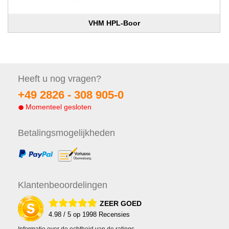
VHM HPL-Boor
Heeft u nog
vragen?
+49 2826 -
308 905-0
Momenteel gesloten
Betalings
mogelijkheden
Klanten
beoordelingen
ZEER GOED
4.98
/ 5 op
1998
Recensies
Informatie over de echtheid van de ratings