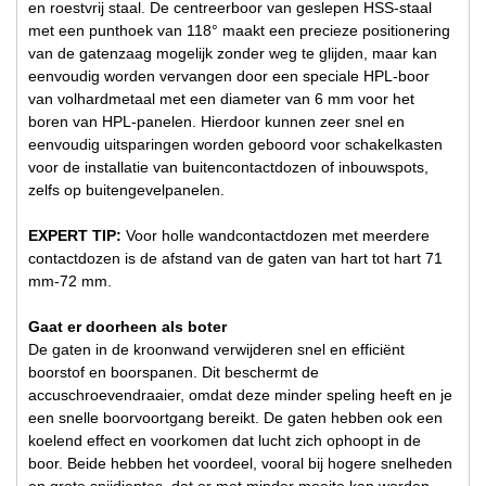
en roestvrij staal. De centreerboor van geslepen HSS-staal
met een punthoek van 118° maakt een precieze positionering
van de gatenzaag mogelijk zonder weg te glijden, maar kan
eenvoudig worden vervangen door een speciale HPL-boor
van volhardmetaal met een diameter van 6 mm voor het
boren van HPL-panelen. Hierdoor kunnen zeer snel en
eenvoudig uitsparingen worden geboord voor schakelkasten
voor de installatie van buitencontactdozen of inbouwspots,
zelfs op buitengevelpanelen.
EXPERT TIP:
Voor holle wandcontactdozen met meerdere
contactdozen is de afstand van de gaten van hart tot hart 71
mm-72 mm.
Gaat er doorheen als boter
De gaten in de kroonwand verwijderen snel en efficiënt
boorstof en boorspanen. Dit beschermt de
accuschroevendraaier, omdat deze minder speling heeft en je
een snelle boorvoortgang bereikt. De gaten hebben ook een
koelend effect en voorkomen dat lucht zich ophoopt in de
boor. Beide hebben het voordeel, vooral bij hogere snelheden
en grote snijdieptes, dat er met minder moeite kan worden