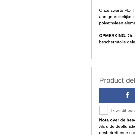
Onze zwarte PE-HMW
aan gebruikelijke 
polyethyleen eleme
OPMERKING:
Onze
beschermfolie gele
Product de
Ik wil dit b
Nota over de be
Als u de deelfunct
desbetreffende soc