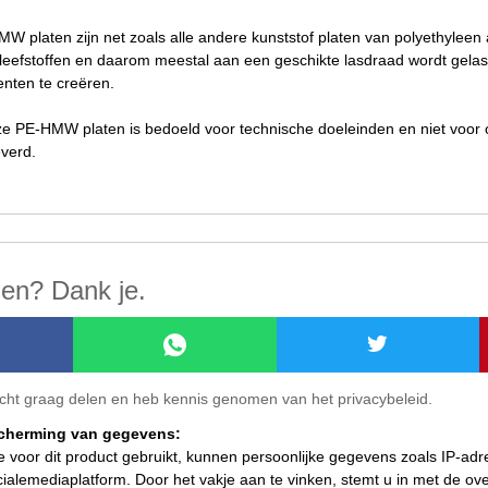
 platen zijn net zoals alle andere kunststof platen van polyethyleen a
kleefstoffen en daarom meestal aan een geschikte lasdraad wordt gela
nten te creëren.
 PE-HMW platen is bedoeld voor technische doeleinden en niet voor 
verd.
len? Dank je.
ericht graag delen en heb kennis genomen van het privacybeleid.
scherming van gegevens:
ie voor dit product gebruikt, kunnen persoonlijke gegevens zoals IP-ad
ialemediaplatform. Door het vakje aan te vinken, stemt u in met de o