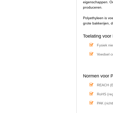
eigenschappen. Oo
produceren.
Polyethyleen is voe
grote bakkerijen, 
Toelating voo
Fysiek nie
Voedsel c
Normen voor 
REACH (E
RoHS (rege
PAK (rich