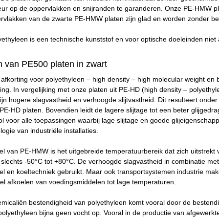
leur op de oppervlakken en snijranden te garanderen. Onze PE-HMW pla
ervlakken van de zwarte PE-HMW platen zijn glad en worden zonder be
yethyleen is een technische kunststof en voor optische doeleinden niet
 van PE500 platen in zwart
korting voor polyethyleen – high density – high molecular weight en 
ing. In vergelijking met onze platen uit PE-HD (high density – polyet
jn hogere slagvastheid en verhoogde slijtvastheid. Dit resulteert onde
 PE-HD platen. Bovendien leidt de lagere slijtage tot een beter glijgedr
oor alle toepassingen waarbij lage slijtage en goede glijeigenschappen
ogie van industriële installaties.
l van PE-HMW is het uitgebreide temperatuurbereik dat zich uitstrekt v
slechts -50°C tot +80°C. De verhoogde slagvastheid in combinatie me
l en koeltechniek gebruikt. Maar ook transportsystemen industrie mak
el afkoelen van voedingsmiddelen tot lage temperaturen.
micaliën bestendigheid van polyethyleen komt vooral door de bestendi
lyethyleen bijna geen vocht op. Vooral in de productie van afgewerkt