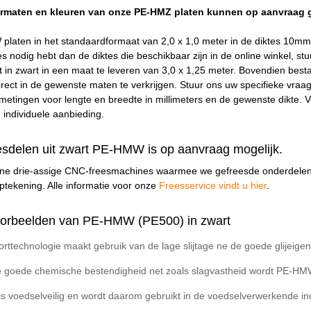
formaten en kleuren van onze PE-HMZ platen kunnen op aanvraag 
laten in het standaardformaat van 2,0 x 1,0 meter in de diktes 10mm
s nodig hebt dan de diktes die beschikbaar zijn in de online winkel, stu
in zwart in een maat te leveren van 3,0 x 1,25 meter. Bovendien best
rect in de gewenste maten te verkrijgen. Stuur ons uw specifieke vraag 
metingen voor lengte en breedte in millimeters en de gewenste dikte. 
 individuele aanbieding.
eesdelen uit zwart PE-HMW is op aanvraag mogelijk.
e drie-assige CNC-freesmachines waarmee we gefreesde onderdelen
tekening. Alle informatie voor onze
Freesservice vindt u hier
.
orbeelden van PE-HMW (PE500) in zwart
orttechnologie maakt gebruik van de lage slijtage ne de goede glije
e goede chemische bestendigheid net zoals slagvastheid wordt PE-HMW
 voedselveilig en wordt daarom gebruikt in de voedselverwerkende in