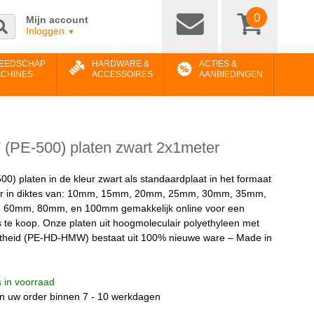
0
Mijn account
Inloggen
▼
EEDSCHAP
HARDWARE &
ACTIES &
ACHINES
ACCESSOIRES
AANBIEDINGEN
PE-500) platen zwart 2x1meter
) platen in de kleur zwart als standaardplaat in het formaat
ter in diktes van: 10mm, 15mm, 20mm, 25mm, 30mm, 35mm,
60mm, 80mm, en 100mm gemakkelijk online voor een
 te koop. Onze platen uit hoogmoleculair polyethyleen met
theid (PE-HD-HMW) bestaat uit 100% nieuwe ware – Made in
is in voorraad
n uw order binnen 7 - 10 werkdagen