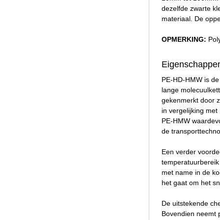
dezelfde zwarte k
materiaal. De opp
OPMERKING:
Pol
Eigenschappen
PE-HD-HMW is de af
lange molecuulkett
gekenmerkt door zi
in vergelijking met
PE-HMW waardevol v
de transporttechnol
Een verder voordee
temperatuurbereik 
met name in de koe
het gaat om het sn
De uitstekende che
Bovendien neemt po