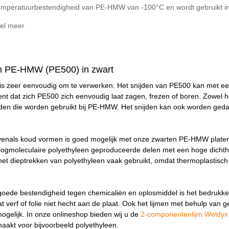
emperatuurbestendigheid van PE-HMW van -100°C en wordt gebruikt in
el meer
n PE-HMW (PE500) in zwart
 zeer eenvoudig om te verwerken. Het snijden van PE500 kan met ee
kent dat zich PE500 zich eenvoudig laat zagen, frezen of boren. Zowel 
en die worden gebruikt bij PE-HMW. Het snijden kan ook worden geda
nals koud vormen is goed mogelijk met onze zwarten PE-HMW platen. 
gmoleculaire polyethyleen geproduceerde delen met een hoge dichtheid
het dieptrekken van polyethyleen vaak gebruikt, omdat thermoplastis
oede bestendigheid tegen chemicaliën en oplosmiddel is het bedrukk
t verf of folie niet hecht aan de plaat. Ook het lijmen met behulp van ge
mogelijk. In onze onlineshop bieden wij u de
2-componentenlijm Weldyx 
maakt voor bijvoorbeeld polyethyleen.