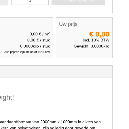
IN WINKELWAGEN
Uw prijs
€ 0,00
2
0,00 €
/ m
0,00 €
/ stuk
Incl. 19% BTW
0,0000
kilo / stuk
Gewicht:
0,0000
kilo
Alle prijzen zijn inclusief 19% btw
ight!
standaardformaat van 2000mm x 1000mm in diktes van
rn van polyethyleen, zijn volledig door geverfd om