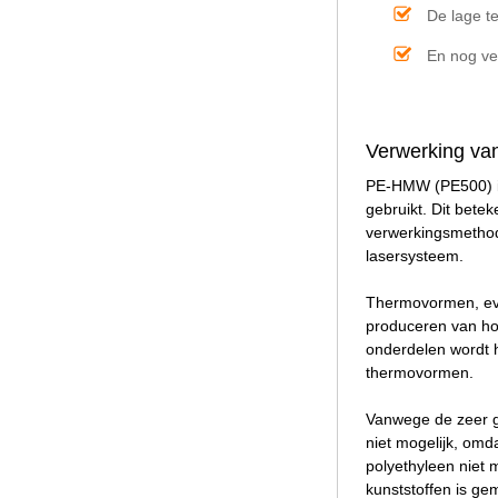
De lage t
En nog ve
Verwerking va
PE-HMW (PE500) is
gebruikt. Dit bete
verwerkingsmethod
lasersysteem.
Thermovormen, eve
produceren van hoo
onderdelen wordt 
thermovormen.
Vanwege de zeer g
niet mogelijk, omda
polyethyleen niet 
kunststoffen is ge