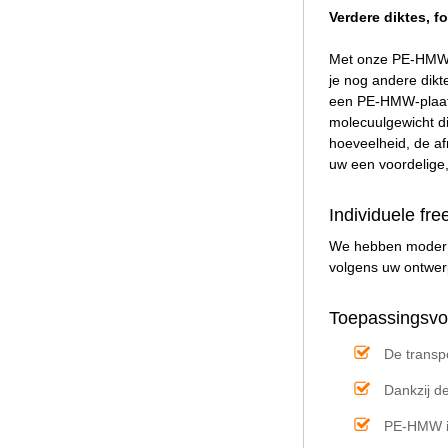
Verdere diktes, 
Met onze PE-HMW p
je nog andere dikte
een PE-HMW-plaat 
molecuulgewicht di
hoeveelheid, de af
uw een voordelige,
Individuele fr
We hebben modern
volgens uw ontwerp
Toepassingsvo
De transp
Dankzij d
PE-HMW is