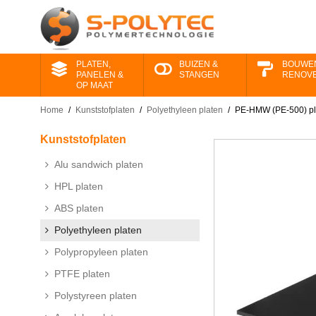
PLATEN,
BUIZEN &
BOUWE
PANELEN &
STANGEN
RENOV
OP MAAT
Home
/
Kunststofplaten
/
Polyethyleen platen
/
PE-HMW (PE-500) pl
Kunststofplaten
Alu sandwich platen
HPL platen
ABS platen
Polyethyleen platen
Polypropyleen platen
PTFE platen
Polystyreen platen