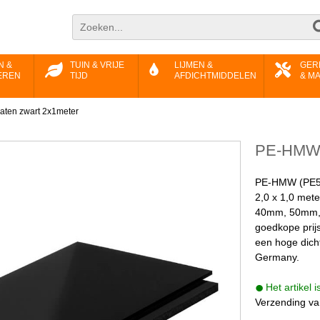
N &
TUIN & VRIJE
LIJMEN &
GER
EREN
TIJD
AFDICHTMIDDELEN
& M
aten zwart 2x1meter
PE-HMW (
PE-HMW (PE500
2,0 x 1,0 me
40mm, 50mm, 
goedkope prijs
een hoge dich
Germany.
Het artikel 
Verzending va