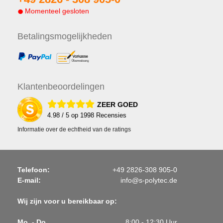
Momenteel gesloten
Betalings
mogelijkheden
Klanten
beoordelingen
ZEER GOED
4.98
/ 5 op
1998
Recensies
Informatie over de echtheid van de ratings
Telefoon:
+49 2826-308 905-0
E-mail:
info@s-polytec.de
Wij zijn voor u bereikbaar op:
Mo. - Do.
8:00 - 12:30 Uur