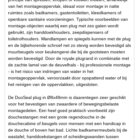
van het montageoppervlak, ideaal voor montage in natte
ruimtes zoals badkamers, gastentoiletten, kleedkamers of
openbare sanitaire voorzieningen. Typische voorbeelden van
montage-objecten waarbij een plug met zes gaten wordt
gebruikt, zijn handdoekhouders, zeepdispensers of
toiletrolhouders. Wandlampen en spiegels kunnen met de plug
en de bijbehorende schroef net zo stevig worden bevestigd als
muurbeugels voor keukengerei die bij de gootsteen moeten
worden bevestigd. Door de royale plugrand in combinatie met
de zachte lamel van de deuvelhals - bij professionele montage
- is het risico van indringen van water in het
montageoppervlak, veroorzaakt door opspattend water of bij
het reinigen van de oppervlakken, uitgesloten.
De DuoSeal plug in Ø8x48mm is daarentegen zeer geschikt
voor het bevestigen van zwaardere of bewegingsbelaste
montagedelen. Een heel goed praktisch voorbeeld zijn
douchestangen met een grote regendouche in de
douchecabine of beugels voor mensen met een handicap in
de douche of boven het bad. Lichte badkamermeubels bij de
wastafel, handdoekstangen of scheidingswanden tussen