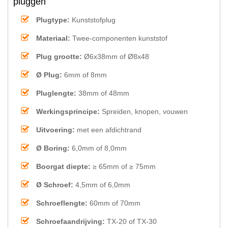
pluggen
Plugtype:
Kunststofplug
Materiaal:
Twee-componenten kunststof
Plug grootte:
Ø6x38mm of Ø8x48
Ø Plug:
6mm of 8mm
Pluglengte:
38mm of 48mm
Werkingsprincipe:
Spreiden, knopen, vouwen
Uitvoering:
met een afdichtrand
Ø Boring:
6,0mm of 8,0mm
Boorgat diepte:
≥ 65mm of ≥ 75mm
Ø Schroef:
4,5mm of 6,0mm
Schroeflengte:
60mm of 70mm
Schroefaandrijving:
TX-20 of TX-30