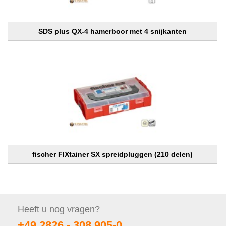
SDS plus QX-4 hamerboor met 4 snijkanten
fischer FIXtainer SX spreidpluggen (210 delen)
Heeft u nog
vragen?
+49 2826 -
308 905-0