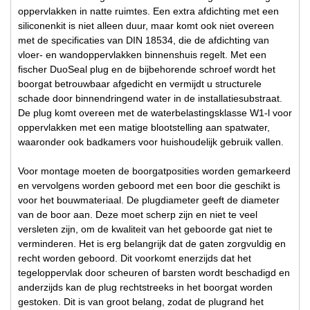
oppervlakken in natte ruimtes. Een extra afdichting met een
siliconenkit is niet alleen duur, maar komt ook niet overeen
met de specificaties van DIN 18534, die de afdichting van
vloer- en wandoppervlakken binnenshuis regelt. Met een
fischer DuoSeal plug en de bijbehorende schroef wordt het
boorgat betrouwbaar afgedicht en vermijdt u structurele
schade door binnendringend water in de installatiesubstraat.
De plug komt overeen met de waterbelastingsklasse W1-l voor
oppervlakken met een matige blootstelling aan spatwater,
waaronder ook badkamers voor huishoudelijk gebruik vallen.
Voor montage moeten de boorgatposities worden gemarkeerd
en vervolgens worden geboord met een boor die geschikt is
voor het bouwmateriaal. De plugdiameter geeft de diameter
van de boor aan. Deze moet scherp zijn en niet te veel
versleten zijn, om de kwaliteit van het geboorde gat niet te
verminderen. Het is erg belangrijk dat de gaten zorgvuldig en
recht worden geboord. Dit voorkomt enerzijds dat het
tegeloppervlak door scheuren of barsten wordt beschadigd en
anderzijds kan de plug rechtstreeks in het boorgat worden
gestoken. Dit is van groot belang, zodat de plugrand het