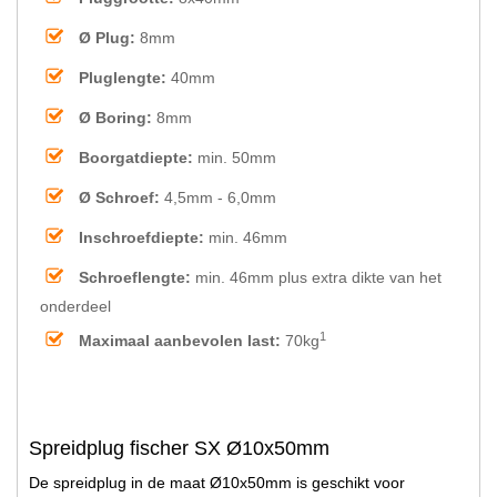
Ø Plug:
8mm
Pluglengte:
40mm
Ø Boring:
8mm
Boorgatdiepte:
min. 50mm
Ø Schroef:
4,5mm - 6,0mm
Inschroefdiepte:
min. 46mm
Schroeflengte:
min. 46mm plus extra dikte van het
onderdeel
1
Maximaal aanbevolen last:
70kg
Spreidplug fischer SX Ø10x50mm
De spreidplug in de maat Ø10x50mm is geschikt voor