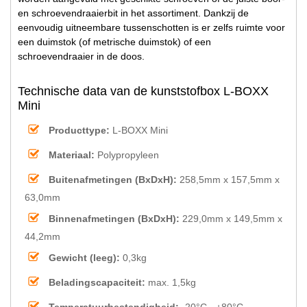
en schroevendraaierbit in het assortiment. Dankzij de
eenvoudig uitneembare tussenschotten is er zelfs ruimte voor
een duimstok (of metrische duimstok) of een
schroevendraaier in de doos.
Technische data van de kunststofbox L-BOXX
Mini
Producttype:
L-BOXX Mini
Materiaal:
Polypropyleen
Buitenafmetingen (BxDxH):
258,5mm x 157,5mm x
63,0mm
Binnenafmetingen (BxDxH):
229,0mm x 149,5mm x
44,2mm
Gewicht (leeg):
0,3kg
Beladingscapaciteit:
max. 1,5kg
Temperatuurbestendigheid:
-20°C - +80°C