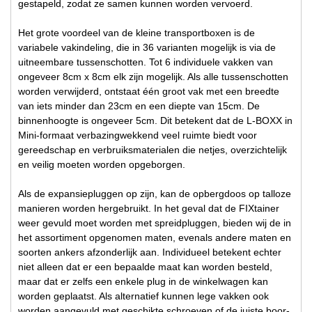
gestapeld, zodat ze samen kunnen worden vervoerd.
Het grote voordeel van de kleine transportboxen is de
variabele vakindeling, die in 36 varianten mogelijk is via de
uitneembare tussenschotten. Tot 6 individuele vakken van
ongeveer 8cm x 8cm elk zijn mogelijk. Als alle tussenschotten
worden verwijderd, ontstaat één groot vak met een breedte
van iets minder dan 23cm en een diepte van 15cm. De
binnenhoogte is ongeveer 5cm. Dit betekent dat de L-BOXX in
Mini-formaat verbazingwekkend veel ruimte biedt voor
gereedschap en verbruiksmaterialen die netjes, overzichtelijk
en veilig moeten worden opgeborgen.
Als de expansiepluggen op zijn, kan de opbergdoos op talloze
manieren worden hergebruikt. In het geval dat de FIXtainer
weer gevuld moet worden met spreidpluggen, bieden wij de in
het assortiment opgenomen maten, evenals andere maten en
soorten ankers afzonderlijk aan. Individueel betekent echter
niet alleen dat er een bepaalde maat kan worden besteld,
maar dat er zelfs een enkele plug in de winkelwagen kan
worden geplaatst. Als alternatief kunnen lege vakken ook
worden aangevuld met geschikte schroeven of de juiste boor-