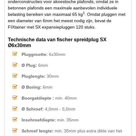
onderconstructies voor akoestische plafonds, omdat ze in
betonnen plafonds een maximale aanbevolen individuele
1
belasting bereiken van maximaal 65 kg
. Omdat pluggen met
een diameter van 6mm het meest nodig zijn, bevat de
FIXtainer met SX expansiepluggen 120 stuks.
Technische data van fischer spreidplug SX
Ø6x30mm
Pluggrootte:
6x30mm
Ø Plug:
6mm
Pluglengte:
30mm
Ø Boring:
6mm
Boorgatdiepte :
min. 40mm
Ø Schroef:
4,0mm - 5,0mm
Inschroefdiepte:
min. 35mm
Schroef lengte:
min. 35mm plus extra dikte van het