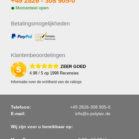
+49 2826 -
308 905-0
Momenteel open
Betalings
mogelijkheden
Klanten
beoordelingen
ZEER GOED
4.98
/ 5 op
1998
Recensies
Informatie over de echtheid van de ratings
Telefoon:
+49 2826-308 905-0
E-mail:
info@s-polytec.de
Wij zijn voor u bereikbaar op: