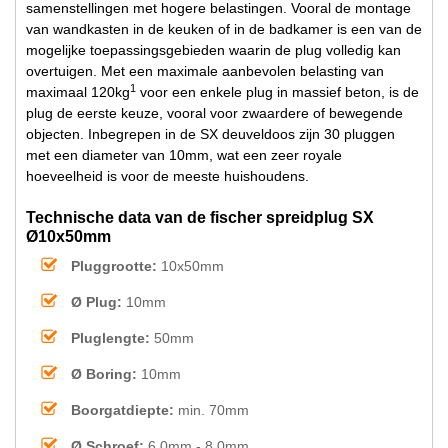
samenstellingen met hogere belastingen. Vooral de montage
van wandkasten in de keuken of in de badkamer is een van de
mogelijke toepassingsgebieden waarin de plug volledig kan
overtuigen. Met een maximale aanbevolen belasting van
1
maximaal 120kg
voor een enkele plug in massief beton, is de
plug de eerste keuze, vooral voor zwaardere of bewegende
objecten. Inbegrepen in de SX deuveldoos zijn 30 pluggen
met een diameter van 10mm, wat een zeer royale
hoeveelheid is voor de meeste huishoudens.
Technische data van de fischer spreidplug SX
Ø10x50mm
Pluggrootte:
10x50mm
Ø Plug:
10mm
Pluglengte:
50mm
Ø Boring:
10mm
Boorgatdiepte:
min. 70mm
Ø Schroef:
6,0mm - 8,0mm