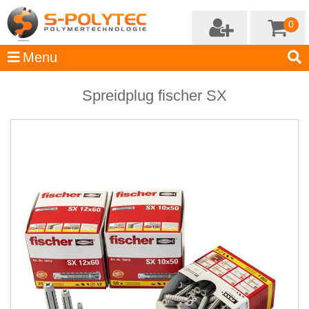
0
Spreidplug fischer SX