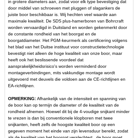
in grotere diameters aan, zodat voor elk type bevestiging dat
door middel van schroeven met pluggen of slagankers de
juiste boor beschikbaar is. Wij hechten veel waarde aan
maximale kwaliteit. De SDS plus-hamerboren van Bohrcraft
worden vervaardigd in Duitsland en worden gekenmerkt door
de constante rondheid van het boorgat en de
boorgatdiameter. Het PGM-keurmerk als certificering volgens
het blad van het Duitse instituut voor constructietechnologie
bevestigt niet alleen de hoge kwaliteit van onze boor, maar
heeft ook het beslissende voordeel dat
aansprakelijkheidsrisico's worden verminderd door
montageverbindingen, mits vakkundige montage wordt
uitgevoerd met deuvels die voldoen aan de CE-richtlijnen en
EA-richtlijnen.
OPMERKING:
Afhankelijk van de intensiteit en spanning van
de boor kan op termijn de diameter of de kwaliteit van de
rondheid afnemen. Hoewel dit bij de 4-voudige snijkant minder
te vrezen is dan bij conventionele klopboren met twee
snijkanten, heeft zelfs de hoogste kwaliteit boor op een
gegeven moment het einde van zijn levensduur bereikt, zodat
als de kwaliteit van het boorgat verslechtert , de boor moet