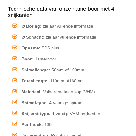
Technische data van onze hamerboor met 4
snijkanten
Ø Boring:
zie aanvullende informatie
Ø Schacht:
zie aanvullende informatie
Opname:
SDS plus
Boor:
Hamerboor
Spiraallengte:
50mm of 100mm
Totaallengte:
110mm of160mm
Materiaal:
Volhardmetalen kop (VHM)
Spiraal-type:
4-voudige spiraal
Snijkant-type:
4-voudig VHM-snijkanten
Punthoek:
130°
Draairichting:
Rechtsdraaiend