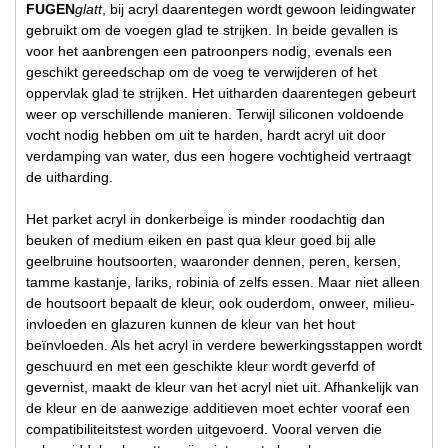
FUGEN
glatt
, bij acryl daarentegen wordt gewoon leidingwater
gebruikt om de voegen glad te strijken. In beide gevallen is
voor het aanbrengen een patroonpers nodig, evenals een
geschikt gereedschap om de voeg te verwijderen of het
oppervlak glad te strijken. Het uitharden daarentegen gebeurt
weer op verschillende manieren. Terwijl siliconen voldoende
vocht nodig hebben om uit te harden, hardt acryl uit door
verdamping van water, dus een hogere vochtigheid vertraagt
de uitharding.
Het parket acryl in donkerbeige is minder roodachtig dan
beuken of medium eiken en past qua kleur goed bij alle
geelbruine houtsoorten, waaronder dennen, peren, kersen,
tamme kastanje, lariks, robinia of zelfs essen. Maar niet alleen
de houtsoort bepaalt de kleur, ook ouderdom, onweer, milieu-
invloeden en glazuren kunnen de kleur van het hout
beïnvloeden. Als het acryl in verdere bewerkingsstappen wordt
geschuurd en met een geschikte kleur wordt geverfd of
gevernist, maakt de kleur van het acryl niet uit. Afhankelijk van
de kleur en de aanwezige additieven moet echter vooraf een
compatibiliteitstest worden uitgevoerd. Vooral verven die