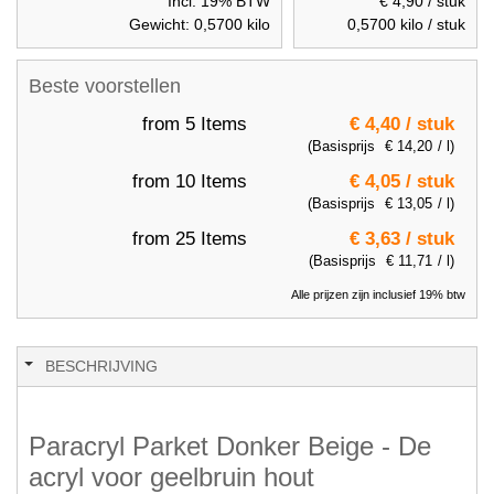
Incl. 19% BTW
€ 4,90
/ stuk
Gewicht:
0,5700
kilo
0,5700
kilo / stuk
Beste voorstellen
from 5 Items
€ 4,40
/ stuk
(Basisprijs
€ 14,20
/ l)
from 10 Items
€ 4,05
/ stuk
(Basisprijs
€ 13,05
/ l)
from 25 Items
€ 3,63
/ stuk
(Basisprijs
€ 11,71
/ l)
Alle prijzen zijn inclusief 19% btw
BESCHRIJVING
Paracryl Parket Donker Beige - De
acryl voor geelbruin hout